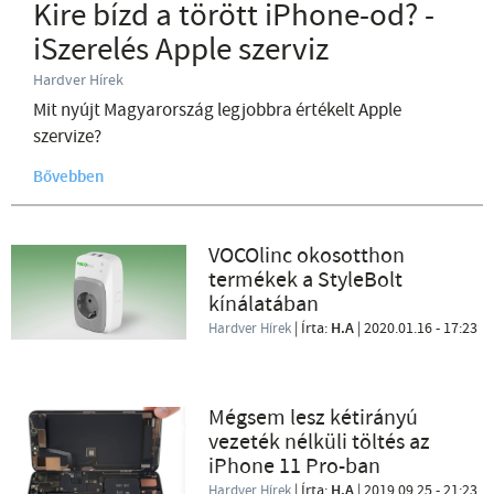
Kire bízd a törött iPhone-od? -
iSzerelés Apple szerviz
Hardver Hírek
Mit nyújt Magyarország legjobbra értékelt Apple
szervize?
Bővebben
VOCOlinc okosotthon
termékek a StyleBolt
kínálatában
| Írta:
H.A
|
2020.01.16 - 17:23
Hardver Hírek
Mégsem lesz kétirányú
vezeték nélküli töltés az
iPhone 11 Pro-ban
| Írta:
H.A
|
2019.09.25 - 21:23
Hardver Hírek