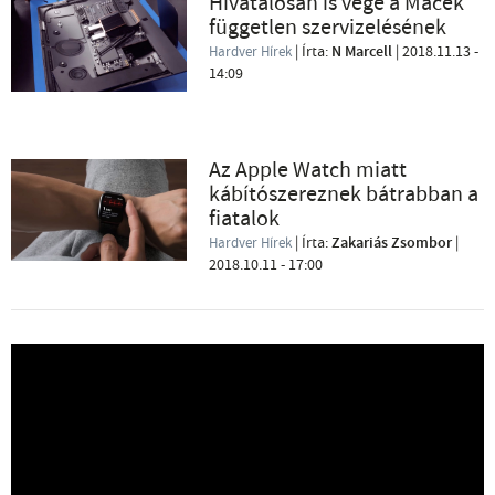
Hivatalosan is vége a Macek
független szervizelésének
| Írta:
N Marcell
|
2018.11.13 -
Hardver Hírek
14:09
Az Apple Watch miatt
kábítószereznek bátrabban a
fiatalok
| Írta:
Zakariás Zsombor
|
Hardver Hírek
2018.10.11 - 17:00