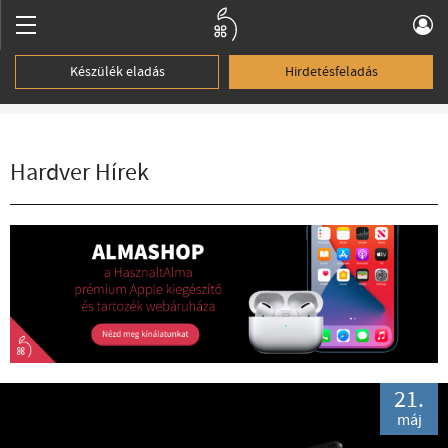
Készülék eladás
Hirdetésfeladás
Hardver Hírek
21.
máj