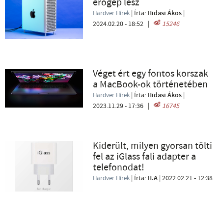
erőgép lesz
| Írta:
Hidasi Ákos
|
Hardver Hírek
2024.02.20 - 18:52
|
15246
Véget ért egy fontos korszak
a MacBook-ok történetében
| Írta:
Hidasi Ákos
|
Hardver Hírek
2023.11.29 - 17:36
|
16745
Kiderült, milyen gyorsan tölti
fel az iGlass fali adapter a
telefonodat!
| Írta:
H.A
|
2022.02.21 - 12:38
Hardver Hírek