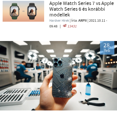
Apple Watch Series 7 vs Apple
Watch Series 6 és korábbi
modellek
| Írta:
ARPII
|
2021.10.11 -
Hardver Hírek
09:48
|
13431
28.
feb