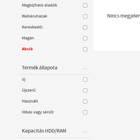
Megbízható eladók
Nincs megjelení
Webáruházak
Kereskedői
Magán
Akció
Termék állapota
új
Újszerű
Használt
Hibás vagy sérült
Kapacitás HDD/RAM