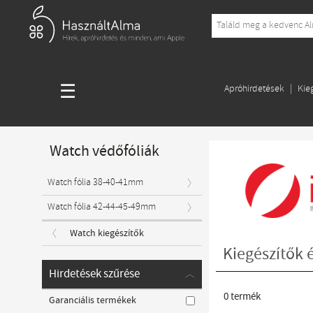
☰
Apróhirdetések
Kie
Watch védőfóliák
Watch fólia 38-40-41mm
Watch fólia 42-44-45-49mm
Watch kiegészítők
Kiegészítők 
Hirdetések szűrése
0
termék
Garanciális termékek