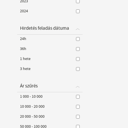
2023
2024
Hirdetés feladás dátuma
24h
36h
1 hete
3 hete
Ár szűrés
1 000 - 10 000
10 000 - 20 000
20 000 - 50 000
50 000 - 100 000