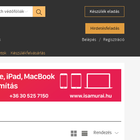
h védőfóliák
Készülék eladás
Hirdetésfeladás
k
Belépés
/
Regisztráció
ntok
Készülékfelvásárlás
Rendezés