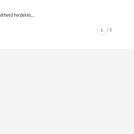
thető hirdetés...
/
0