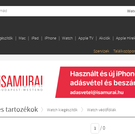
Watc
gészítők
Mac
iPad
iPhone
Watch
Apple TV
Akciók
Apple Híre
Szervizek
Találkozópo
és tartozékok
Watch kiegészítők
Watch védőfóliák
/
0