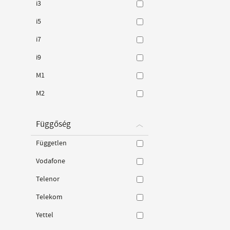
i3
i5
i7
i9
M1
M2
Függőség
Független
Vodafone
Telenor
Telekom
Yettel