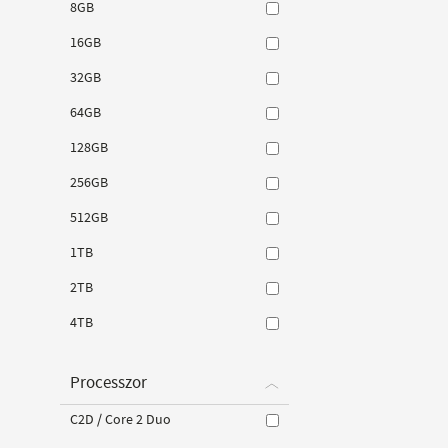
8GB
16GB
32GB
64GB
128GB
256GB
512GB
1TB
2TB
4TB
Processzor
C2D / Core 2 Duo