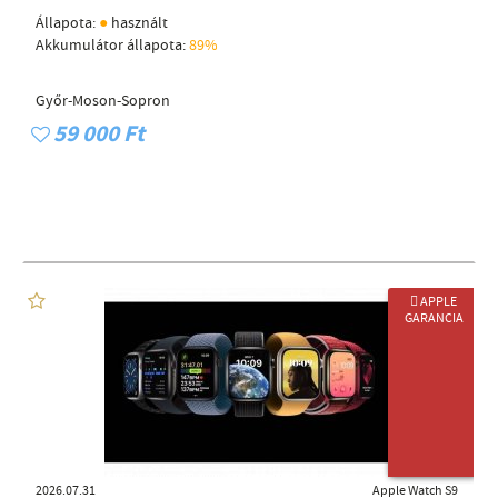
●
Állapota:
használt
Akkumulátor állapota:
89%
Győr-Moson-Sopron
59 000 Ft
 APPLE
GARANCIA
ÚJ TERMÉK
2026.07.31
Apple Watch S9