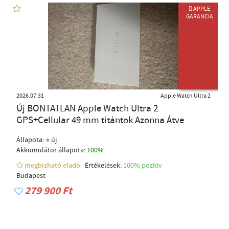
 APPLE
GARANCIA
ÚJ TERMÉK
2026.07.31
Apple Watch Ultra 2
Új BONTATLAN Apple Watch Ultra 2
GPS+Cellular 49 mm titántok Azonna Átve
●
Állapota:
új
Akkumulátor állapota:
100%
megbízható eladó
Értékelések:
100% pozítiv
Budapest
279 900 Ft