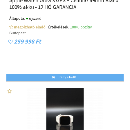
Apple Watch Ultra 3 GPS + Cellular 49mm Black
100% akku - 12 HÓ GARANCIA
●
Állapota:
újszerű
megbízható eladó
Értékelések:
100% pozítiv
Budapest
259 998 Ft
Irány a bolt!