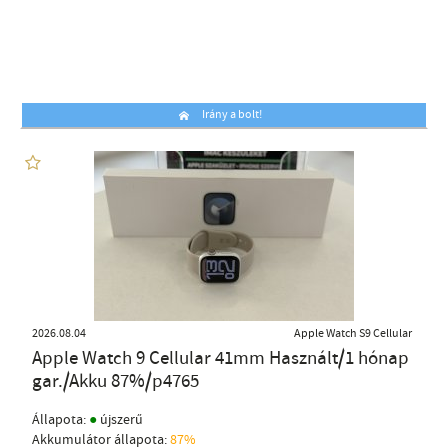
Irány a bolt!
2026.08.04
Apple Watch S9 Cellular
Apple Watch 9 Cellular 41mm Használt/1 hónap
gar./Akku 87%/p4765
●
Állapota:
újszerű
Akkumulátor állapota:
87%