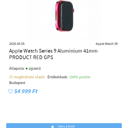
2026.08.05
Apple Watch S9
Apple Watch Series 9 Aluminium 41mm
PRODUCT RED GPS
●
Állapota:
újszerű
megbízható eladó
Értékelések:
100% pozítiv
Budapest
54 999 Ft
Irány a bolt!