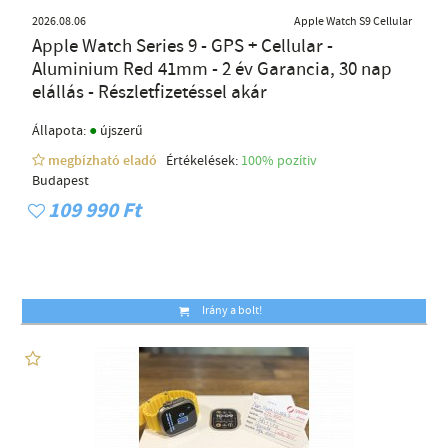
2026.08.06
Apple Watch S9 Cellular
Apple Watch Series 9 - GPS + Cellular -
Aluminium Red 41mm - 2 év Garancia, 30 nap
elállás - Részletfizetéssel akár
●
Állapota:
újszerű
megbízható eladó
Értékelések:
100% pozítiv
Budapest
109 990 Ft
Irány a bolt!