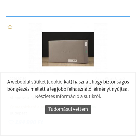
2026.07.30
Apple Watch Ultra 2
A weboldal sütiket (cookie-kat) használ, hogy biztonságos
Újszerű Apple Watch Ultra 2 fekete US-8340
böngészés mellett a legjobb felhasználói élményt nyújtsa.
Részletes információ a sütikről
.
●
Állapota:
újszerű
megbízható eladó
Értékelések:
100% pozítiv
Tudomásul vettem
Budapest
184 990 Ft