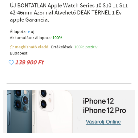
ÚJ BONTATLAN Apple Watch Series 10 S10 11 S11
42-46mm Azonnal Átvehető DEÁK TÉRNÉL 1 Év
apple Garancia.
●
Állapota:
új
Akkumulátor állapota:
100%
megbízható eladó
Értékelések:
100% pozítiv
Budapest
139 900 Ft