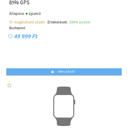
85% GPS
●
Állapota:
újszerű
megbízható eladó
Értékelések:
100% pozítiv
Budapest
49 999 Ft
Irány a bolt!