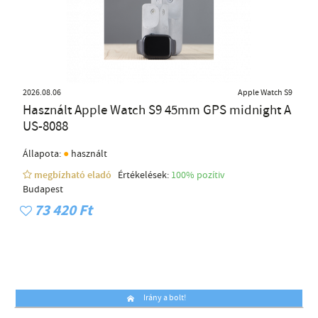
2026.08.06
Apple Watch S9
Használt Apple Watch S9 45mm GPS midnight A
US-8088
●
Állapota:
használt
megbízható eladó
Értékelések:
100% pozítiv
Budapest
73 420 Ft
Irány a bolt!