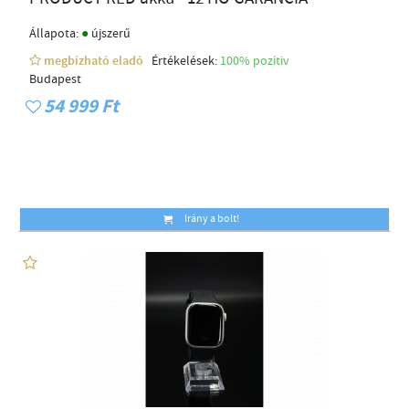
●
Állapota:
újszerű
megbízható eladó
Értékelések:
100% pozítiv
Budapest
54 999 Ft
Irány a bolt!