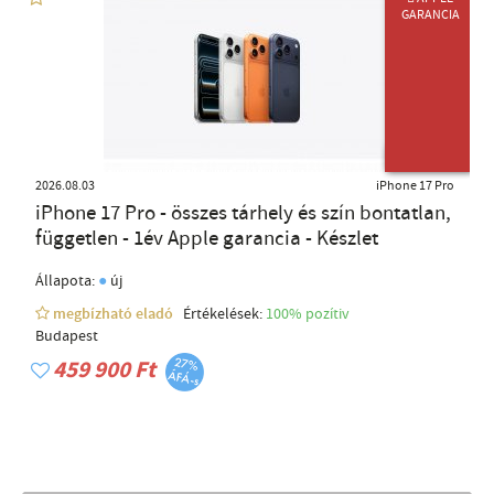
GARANCIA
ÚJ TERMÉK
2026.08.03
iPhone 17 Pro
iPhone 17 Pro - összes tárhely és szín bontatlan,
független - 1év Apple garancia - Készlet
●
Állapota:
új
megbízható eladó
Értékelések:
100% pozítiv
Budapest
459 900 Ft