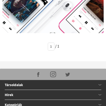
/
1
Társoldalak
Hírek
Kategóriák