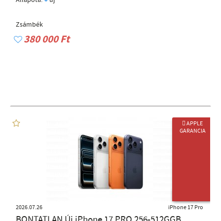
Állapota:
új
Zsámbék
380 000 Ft
 APPLE
GARANCIA
ÚJ TERMÉK
2026.07.26
iPhone 17 Pro
BONTATLAN Új iPhone 17 PRO 256-512GGB