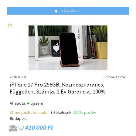
Irány a bolt!
2026.08.08
iPhone 17 Pro
iPhone 17 Pro 256GB, Kozmosznarancs,
Független, Számla, 2 Év Garancia, 100%
●
Állapota:
újszerű
megbízható eladó
Értékelések:
100% pozítiv
Budapest
410 000 Ft