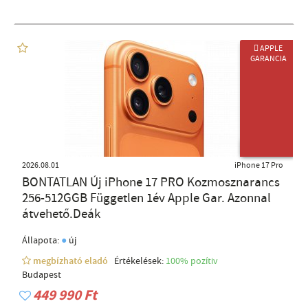
 APPLE
GARANCIA
ÚJ TERMÉK
2026.08.01
iPhone 17 Pro
BONTATLAN Új iPhone 17 PRO Kozmosznarancs
256-512GGB Független 1év Apple Gar. Azonnal
átvehető.Deák
●
Állapota:
új
megbízható eladó
Értékelések:
100% pozítiv
Budapest
449 990 Ft