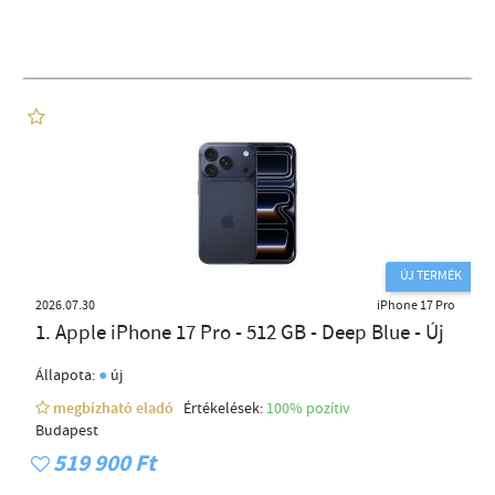
ÚJ TERMÉK
2026.07.30
iPhone 17 Pro
1. Apple iPhone 17 Pro - 512 GB - Deep Blue - Új
●
Állapota:
új
megbízható eladó
Értékelések:
100% pozítiv
Budapest
519 900 Ft