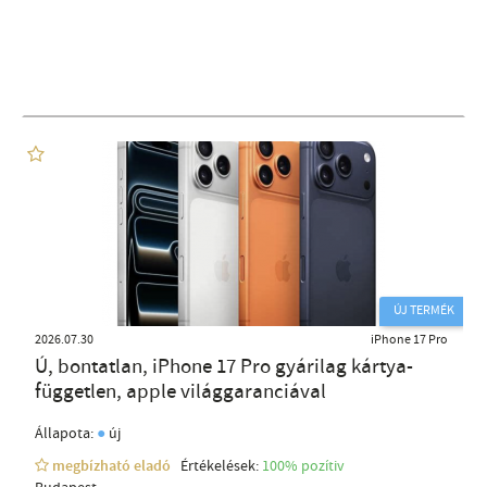
ÚJ TERMÉK
2026.07.30
iPhone 17 Pro
Ú, bontatlan, iPhone 17 Pro gyárilag kártya-
független, apple világgaranciával
●
Állapota:
új
megbízható eladó
Értékelések:
100% pozítiv