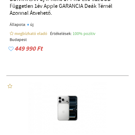
Független 1év Apple GARANCIA Deák Térnél
Azonnal Átvehető.
●
Állapota:
új
megbízható eladó
Értékelések:
100% pozítiv
Budapest
449 990 Ft