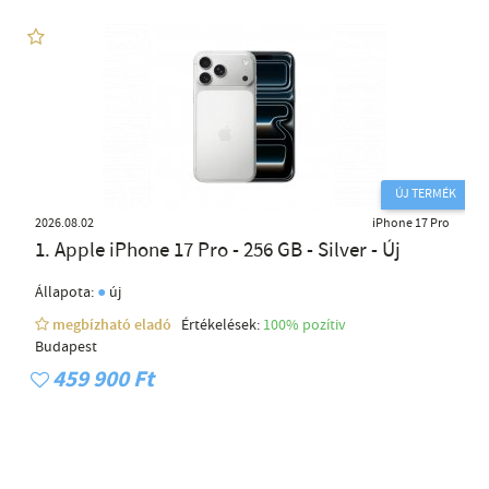
ÚJ TERMÉK
2026.08.02
iPhone 17 Pro
1. Apple iPhone 17 Pro - 256 GB - Silver - Új
●
Állapota:
új
megbízható eladó
Értékelések:
100% pozítiv
Budapest
459 900 Ft