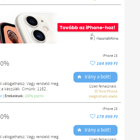
iPhone 15
100%
164 999 Ft
Irány a bolt!
l válogathatsz. Vagy rendeld meg
Üzleti felhasználó :
a készülék. Címünk: 1162..
Trust Phone
at
|
Értékelések:
100% pozítiv
megbízható eladó
iPhone 15
100%
179 999 Ft
Irány a bolt!
l válogathatsz. Vagy rendeld meg
Üzleti felhasználó :