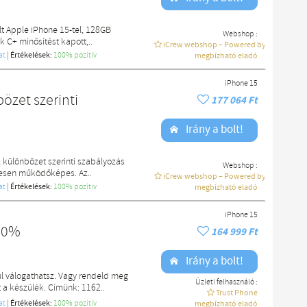
lt Apple iPhone 15-tel, 128GB
Webshop :
k C+ minősítést kapott,..
iCrew webshop – Powered by macdoki
at
|
Értékelések:
100% pozítiv
megbízható eladó
iPhone 15
özet szerinti
177 064 Ft
Irány a bolt!
 különbözet szerinti szabályozás
Webshop :
ljesen működőképes. Az..
iCrew webshop – Powered by macdoki
at
|
Értékelések:
100% pozítiv
megbízható eladó
iPhone 15
100%
164 999 Ft
Irány a bolt!
l válogathatsz. Vagy rendeld meg
Üzleti felhasználó :
a készülék. Címünk: 1162..
Trust Phone
at
|
Értékelések:
100% pozítiv
megbízható eladó