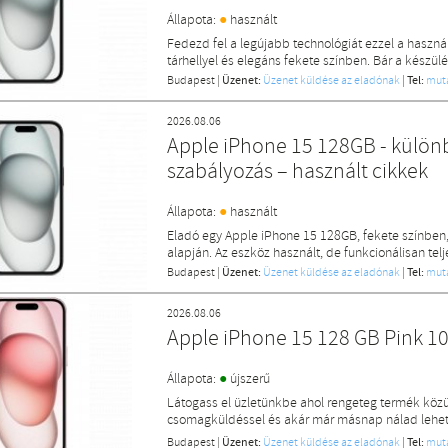
●
Állapota:
használt
Fedezd fel a legújabb technológiát ezzel a haszná
tárhellyel és elegáns fekete színben. Bár a készülé
Budapest
|
Üzenet:
Üzenet küldése az eladónak
|
Tel:
mut
2026.08.06
Apple iPhone 15 128GB - különb
szabályozás – használt cikkek
●
Állapota:
használt
Eladó egy Apple iPhone 15 128GB, fekete színben,
alapján. Az eszköz használt, de funkcionálisan te
Budapest
|
Üzenet:
Üzenet küldése az eladónak
|
Tel:
mut
2026.08.06
Apple iPhone 15 128 GB Pink 
●
Állapota:
újszerű
Látogass el üzletünkbe ahol rengeteg termék közü
csomagküldéssel és akár már másnap nálad lehet 
Budapest
|
Üzenet:
Üzenet küldése az eladónak
|
Tel:
mut