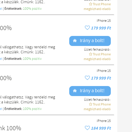
a készülék. Címünk: 1162..
Trust Phone
at
|
Értékelések:
100% pozítiv
megbízható eladó
iPhone 15
 100%
179 999 Ft
Irány a bolt!
l válogathatsz. Vagy rendeld meg
Üzleti felhasználó :
a készülék. Címünk: 1162..
Trust Phone
at
|
Értékelések:
100% pozítiv
megbízható eladó
iPhone 15
 100%
179 999 Ft
Irány a bolt!
l válogathatsz. Vagy rendeld meg
Üzleti felhasználó :
a készülék. Címünk: 1162..
Trust Phone
at
|
Értékelések:
100% pozítiv
megbízható eladó
iPhone 15
ink 100%
184 999 Ft