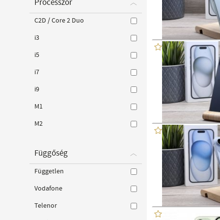
Processzor
C2D / Core 2 Duo
i3
i5
i7
i9
M1
M2
Függőség
Független
Vodafone
Telenor