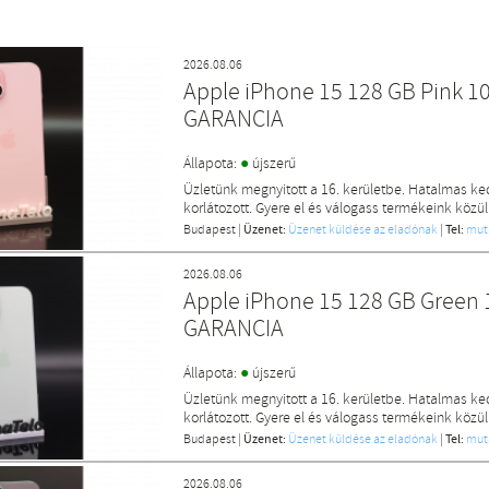
2026.08.06
Apple iPhone 15 128 GB Pink 1
GARANCIA
●
Állapota:
újszerű
Üzletünk megnyitott a 16. kerületbe. Hatalmas k
korlátozott. Gyere el és válogass termékeink közül
Budapest
|
Üzenet:
Üzenet küldése az eladónak
|
Tel:
mut
2026.08.06
Apple iPhone 15 128 GB Green 
GARANCIA
●
Állapota:
újszerű
Üzletünk megnyitott a 16. kerületbe. Hatalmas k
korlátozott. Gyere el és válogass termékeink közül
Budapest
|
Üzenet:
Üzenet küldése az eladónak
|
Tel:
mut
2026.08.06