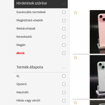
Hirdetések szűrése
Garanciális termékek
Megbízható eladók
Webáruházak
Kereskedői
Magán
Akció
Termék állapota
új
Újszerű
Használt
Hibás vagy sérült