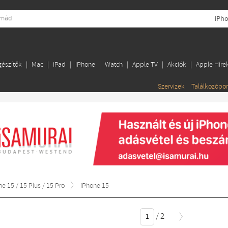
iPh
gészítők
Mac
iPad
iPhone
Watch
Apple TV
Akciók
Apple Híre
Szervizek
Találkozópo
ne 15 / 15 Plus / 15 Pro
iPhone 15
/
2