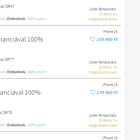
val DR47
Üzleti felhasználó :
iBerry.hu
tat
|
Értékelések:
100% pozítiv
megbízható eladó
iPhone 15
aranciával 100%
159 900 Ft
val DR77
Üzleti felhasználó :
iBerry.hu
tat
|
Értékelések:
100% pozítiv
megbízható eladó
iPhone 15
ranciával 100%
179 900 Ft
al DR78
Üzleti felhasználó :
iBerry.hu
tat
|
Értékelések:
100% pozítiv
megbízható eladó
iPhone 15