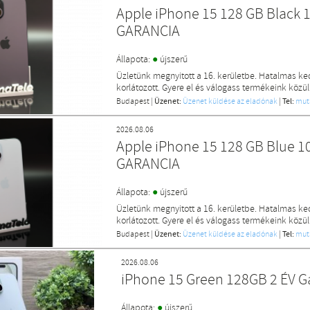
Apple iPhone 15 128 GB Black 
GARANCIA
●
Állapota:
újszerű
Üzletünk megnyitott a 16. kerületbe. Hatalmas k
korlátozott. Gyere el és válogass termékeink közül
Budapest
|
Üzenet:
Üzenet küldése az eladónak
|
Tel:
mut
2026.08.06
Apple iPhone 15 128 GB Blue 1
GARANCIA
●
Állapota:
újszerű
Üzletünk megnyitott a 16. kerületbe. Hatalmas k
korlátozott. Gyere el és válogass termékeink közül
Budapest
|
Üzenet:
Üzenet küldése az eladónak
|
Tel:
mut
2026.08.06
iPhone 15 Green 128GB 2 ÉV G
●
Állapota:
újszerű