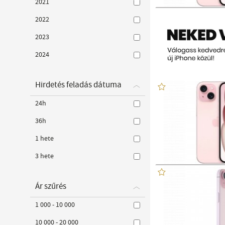
2021
2022
2023
2024
Hirdetés feladás dátuma
24h
36h
1 hete
3 hete
Ár szűrés
1 000 - 10 000
10 000 - 20 000