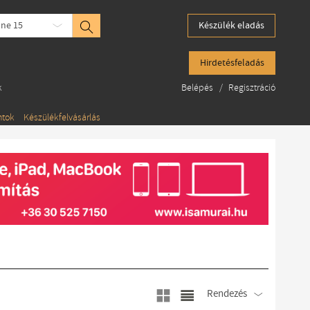
one 15
Készülék eladás
Hirdetésfeladás
k
Belépés
/
Regisztráció
ntok
Készülékfelvásárlás
Rendezés