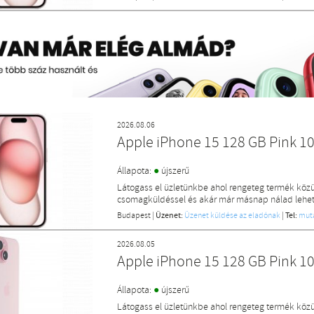
2026.08.06
Apple iPhone 15 128 GB Pink 
●
Állapota:
újszerű
Látogass el üzletünkbe ahol rengeteg termék közü
csomagküldéssel és akár már másnap nálad lehet 
Budapest
|
Üzenet:
Üzenet küldése az eladónak
|
Tel:
mut
2026.08.05
Apple iPhone 15 128 GB Pink 
●
Állapota:
újszerű
Látogass el üzletünkbe ahol rengeteg termék közü