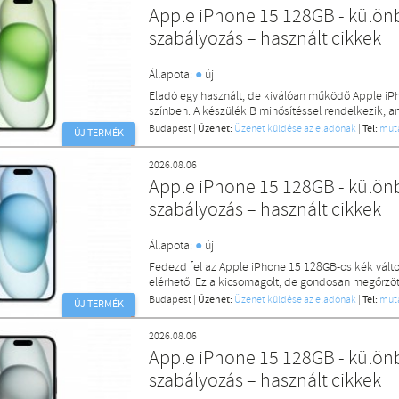
Apple iPhone 15 128GB - különb
szabályozás – használt cikkek
●
Állapota:
új
Eladó egy használt, de kiválóan működő Apple iPho
színben. A készülék B minősítéssel rendelkezik, ami
Budapest
|
Üzenet:
Üzenet küldése az eladónak
|
Tel:
mut
ÚJ TERMÉK
2026.08.06
Apple iPhone 15 128GB - különb
szabályozás – használt cikkek
●
Állapota:
új
Fedezd fel az Apple iPhone 15 128GB-os kék válto
elérhető. Ez a kicsomagolt, de gondosan megőrzöt
Budapest
|
Üzenet:
Üzenet küldése az eladónak
|
Tel:
mut
ÚJ TERMÉK
2026.08.06
Apple iPhone 15 128GB - különb
szabályozás – használt cikkek