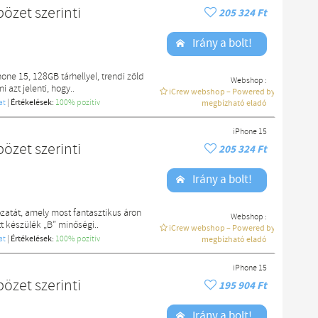
özet szerinti
205 324 Ft
Irány a bolt!
ne 15, 128GB tárhellyel, trendi zöld
Webshop :
 azt jelenti, hogy..
iCrew webshop – Powered by macdoki
at
|
Értékelések:
100% pozítiv
megbízható eladó
iPhone 15
özet szerinti
205 324 Ft
Irány a bolt!
zatát, amely most fantasztikus áron
Webshop :
t készülék „B” minőségi..
iCrew webshop – Powered by macdoki
at
|
Értékelések:
100% pozítiv
megbízható eladó
iPhone 15
özet szerinti
195 904 Ft
Irány a bolt!