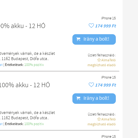
iPhone 15
00% akku - 12 HÓ
174 999 Ft
Irány a bolt!
edvemények várnak, de a készlet
Üzleti felhasználó :
. 1162 Budapest, Diófa utca..
AlmaTeló
at
|
Értékelések:
100% pozítiv
megbízható eladó
iPhone 15
100% akku - 12 HÓ
174 999 Ft
Irány a bolt!
edvemények várnak, de a készlet
Üzleti felhasználó :
. 1162 Budapest, Diófa utca..
AlmaTeló
at
|
Értékelések:
100% pozítiv
megbízható eladó
iPhone 15