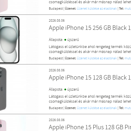
csomagküldéssel és akár már másnap nálad lehet 
Budapest
|
Üzenet:
Üzenet küldése az eladónak
|
Tel:
mut
2026.08.06
Apple iPhone 15 256 GB Black
●
Állapota:
újszerű
Látogass el üzletünkbe ahol rengeteg termék közü
csomagküldéssel és akár már másnap nálad lehet 
Budapest
|
Üzenet:
Üzenet küldése az eladónak
|
Tel:
mut
2026.08.06
Apple iPhone 15 128 GB Black
●
Állapota:
újszerű
Látogass el üzletünkbe ahol rengeteg termék közü
csomagküldéssel és akár már másnap nálad lehet 
Budapest
|
Üzenet:
Üzenet küldése az eladónak
|
Tel:
mut
2026.08.06
Apple iPhone 15 Plus 128 GB P