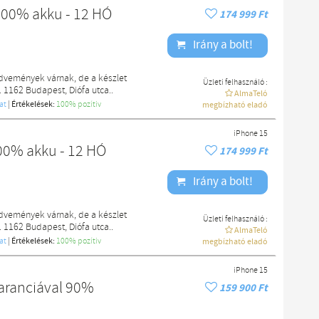
100% akku - 12 HÓ
174 999 Ft
Irány a bolt!
edvemények várnak, de a készlet
Üzleti felhasználó :
. 1162 Budapest, Diófa utca..
AlmaTeló
at
|
Értékelések:
100% pozítiv
megbízható eladó
iPhone 15
00% akku - 12 HÓ
174 999 Ft
Irány a bolt!
edvemények várnak, de a készlet
Üzleti felhasználó :
. 1162 Budapest, Diófa utca..
AlmaTeló
at
|
Értékelések:
100% pozítiv
megbízható eladó
iPhone 15
aranciával 90%
159 900 Ft