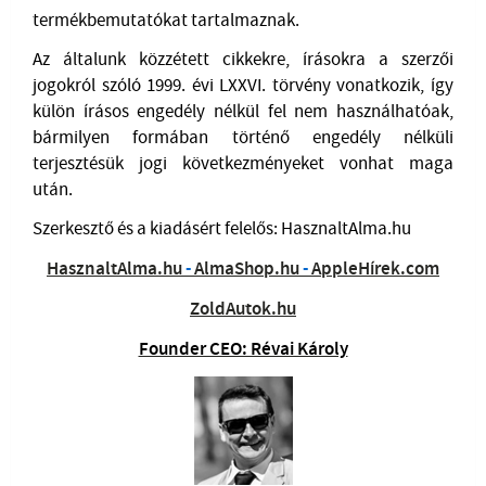
termékbemutatókat tartalmaznak.
Az általunk közzétett cikkekre, írásokra a szerzői
jogokról szóló 1999. évi LXXVI. törvény vonatkozik, így
külön írásos engedély nélkül fel nem használhatóak,
bármilyen formában történő engedély nélküli
terjesztésük jogi következményeket vonhat maga
után.
Szerkesztő és a kiadásért felelős: HasznaltAlma.hu
HasznaltAlma.hu
-
AlmaShop.hu
-
AppleHírek.com
ZoldAutok.hu
Founder CEO: Révai Károly