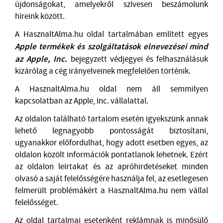
újdonságokat, amelyekről szívesen beszámolunk
híreink között.
A HasznaltAlma.hu oldal tartalmában említett egyes
Apple termékek és
szolgáltatások elnevezései mind
az Apple, Inc.
bejegyzett védjegyei és felhasználásuk
kizárólag a cég irányelveinek megfelelően történik.
A HasznaltAlma.hu oldal nem áll semmilyen
kapcsolatban az Apple, Inc. vállalattal.
Az oldalon található tartalom esetén igyekszünk annak
lehető legnagyobb pontosságát biztosítani,
ugyanakkor előfordulhat, hogy adott esetben egyes, az
oldalon közölt információk pontatlanok lehetnek. Ezért
az oldalon leírtakat és az apróhirdetéseket minden
olvasó a saját felelősségére használja fel, az esetlegesen
felmerült problémákért a HasznaltAlma.hu nem vállal
felelősséget.
Az oldal tartalmai esetenként reklámnak is minősülő