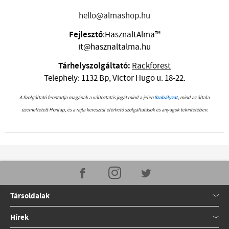
hello@almashop.hu
Fejlesztő
:HasznaltAlma™
it@hasznaltalma.hu
Tárhelyszolgáltató:
Rackforest
Telephely: 1132 Bp, Victor Hugo u. 18-22.
A Szolgáltató fenntartja magának a változtatás jogát mind a jelen
Szabályzat
, mind az általa
üzemeltetett Honlap, és a rajta keresztül elérhető szolgáltatások és anyagok tekintetében.
Társoldalak
Hírek