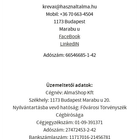
krevai@hasznaltalma.hu
Mobil: +36 70 663-4504
1173 Budapest
Marabu u
FaceBook
LinkedIN
Adószám: 66546685-1-42
Üzemeltetői adatok:
Cégnév: AlmaShop Kft
Székhely: 1173 Budapest Marabu u 20.
Nyilvántartásba vevő hatóság: Fővárosi Törvényszék
Cégbírósága
Cégjegyzékszám: 01-09-391371
Adószám: 27472453-2-42
Bankszámlaszám: 11717016-21456781