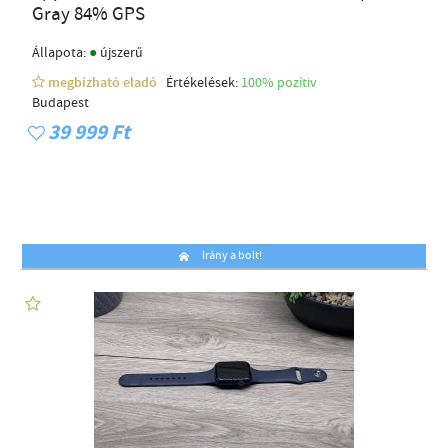
Gray 84% GPS
●
Állapota:
újszerű
megbízható eladó
Értékelések:
100% pozítiv
Budapest
39 999 Ft
Irány a bolt!