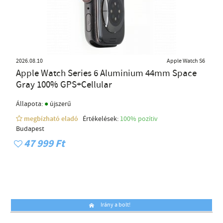
2026.08.10
Apple Watch S6
Apple Watch Series 6 Aluminium 44mm Space
Gray 100% GPS+Cellular
●
Állapota:
újszerű
megbízható eladó
Értékelések:
100% pozítiv
Budapest
47 999 Ft
Irány a bolt!