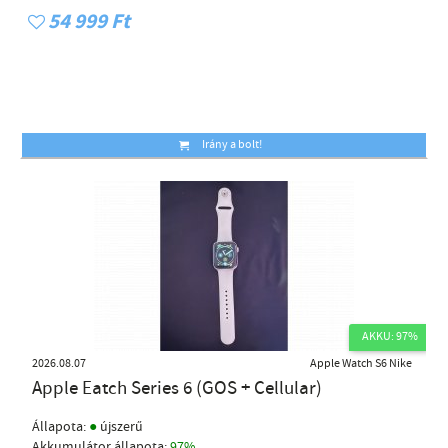
54 999 Ft
Irány a bolt!
AKKU: 97%
2026.08.07
Apple Watch S6 Nike
Apple Eatch Series 6 (GOS + Cellular)
●
Állapota:
újszerű
Akkumulátor állapota:
97%