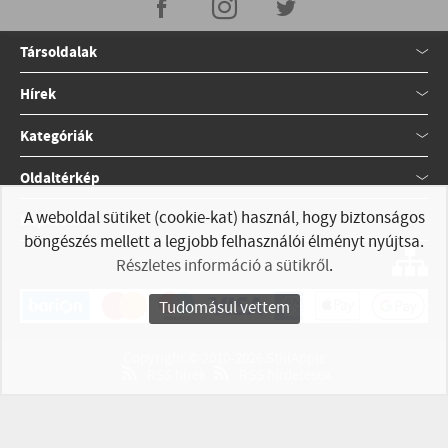
Társoldalak
Hírek
Kategóriák
Oldaltérkép
A weboldal sütiket (cookie-kat) használ, hogy biztonságos
Kapcsolat
böngészés mellett a legjobb felhasználói élményt nyújtsa.
Részletes információ a sütikről
.
Tudomásul vettem
Copyright © 2010-2026 StillApple
RSS hírek
RSS hirdetések