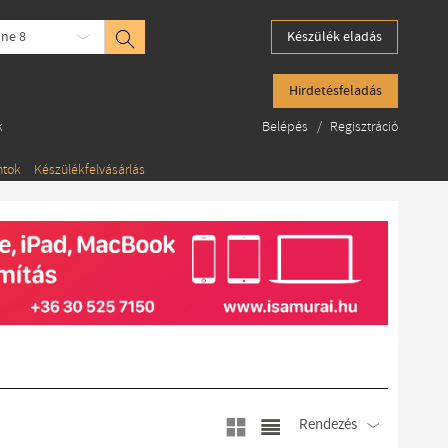
one 8
Készülék eladás
Hirdetésfeladás
k
Belépés
/
Regisztráció
ntok
Készülékfelvásárlás
Rendezés