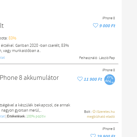
iPhone 8
lt
9 000 Ft
pota:
83%
e érzékel. Gariban 2020 -ban cserélt, 83%
n, vagy munkaidőban a..
tat
Felhasználó :
László Pap
iPhone 8
| iPhone 8 akkumulátor
11 900 Ft
ítségével a készülék bekapcsol, de annak
a nagyon gyorsan merül,..
Bolt :
iSzereles.hu
tat
|
Értékelések:
100% pozítiv
megbízható eladó
iPhone 8
29 900 Ft