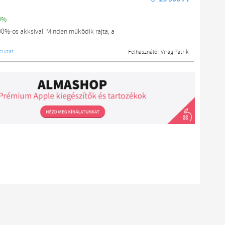
0%
0%-os akksival. Minden működik rajta, a
mutat
Felhasználó :
Virág Patrik