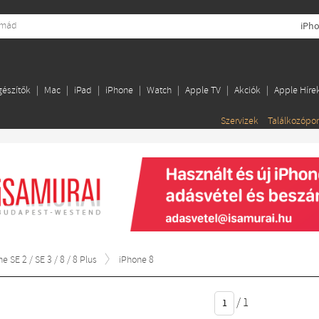
iPh
gészítők
Mac
iPad
iPhone
Watch
Apple TV
Akciók
Apple Híre
Szervizek
Találkozópo
e SE 2 / SE 3 / 8 / 8 Plus
iPhone 8
/
1