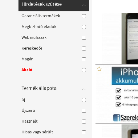
Hirdetések szűrése
Garanciális termékek
Megbízható eladók
Webáruházak
Kereskedői
Magán
Akció
Termék állapota
új
Újszerű
Használt
Hibás vagy sérült