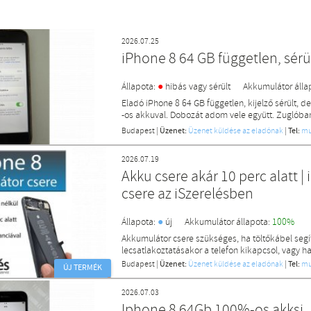
2026.07.25
iPhone 8 64 GB független, sérü
●
Állapota:
hibás vagy sérült
Akkumulátor álla
Eladó iPhone 8 64 GB független, kijelző sérült, d
-os akkuval. Dobozát adom vele együtt. Zuglóba
Budapest
|
Üzenet:
Üzenet küldése az eladónak
|
Tel:
mu
2026.07.19
Akku csere akár 10 perc alatt 
csere az iSzerelésben
●
Állapota:
új
Akkumulátor állapota:
100%
Akkumulátor csere szükséges, ha töltőkábel seg
lecsatlakoztatásakor a telefon kikapcsol, vagy h
Budapest
|
Üzenet:
Üzenet küldése az eladónak
|
Tel:
mu
ÚJ TERMÉK
2026.07.03
Iphone 8 64Gb 100%-os akksi