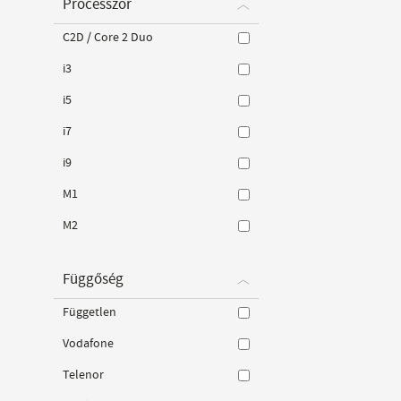
Processzor
C2D / Core 2 Duo
i3
i5
i7
i9
M1
M2
Függőség
Független
Vodafone
Telenor