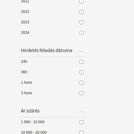
2021
2022
2023
2024
Hirdetés feladás dátuma
24h
36h
1 hete
3 hete
Ár szűrés
1 000 - 10 000
10 000 - 20 000