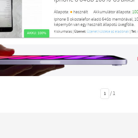
●
Állapota:
használt
Akkumulátor állapota:
10
Iphone 8 okostelefon eladó 64Gb memóriával, 10
képernyőn van egy használt állapotú üvegfólia.
Kiskunhalas
|
Üzenet:
Üzenet küldése az eladónak
|
Tel:
AKKU: 100%
/
1