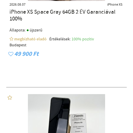
2026.08.07
iPhone XS
iPhone XS Space Gray 64GB 2 ÉV Garanciával
100%
●
Állapota:
újszerű
megbízható eladó
Értékelések:
100% pozítiv
Budapest
49 900 Ft