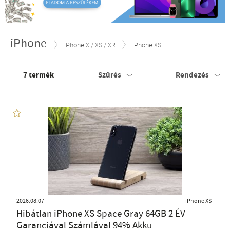
iPhone
iPhone X / XS / XR
iPhone XS
7
termék
Szűrés
Rendezés
2026.08.07
iPhone XS
Hibátlan iPhone XS Space Gray 64GB 2 ÉV
Garanciával Számlával 94% Akku