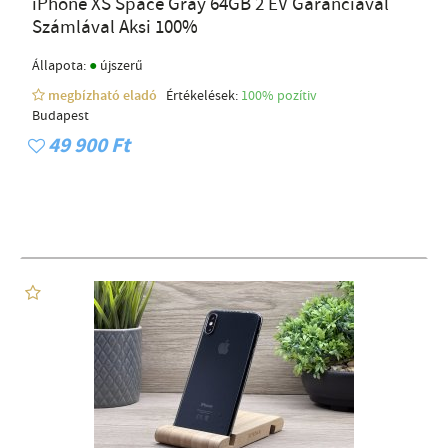
iPhone XS Space Gray 64GB 2 ÉV Garanciával
Számlával Aksi 100%
●
Állapota:
újszerű
megbízható eladó
Értékelések:
100% pozítiv
Budapest
49 900 Ft