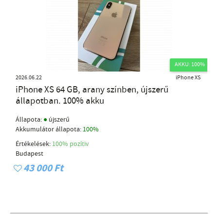
AKKU: 100%
2026.06.22
iPhone XS
iPhone XS 64 GB, arany színben, újszerű
állapotban. 100% akku
●
Állapota:
újszerű
Akkumulátor állapota:
100%
Értékelések:
100% pozítiv
Budapest
43 000 Ft