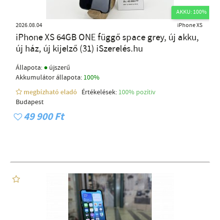
AKKU: 100%
2026.08.04
iPhone XS
iPhone XS 64GB ONE függő space grey, új akku,
új ház, új kijelző (31) iSzerelés.hu
●
Állapota:
újszerű
Akkumulátor állapota:
100%
megbízható eladó
Értékelések:
100% pozítiv
Budapest
49 900 Ft