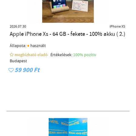
2026.07.30
iPhone XS
Apple iPhone Xs - 64 GB - fekete - 100% akku ( 2.)
●
Állapota:
használt
megbízható eladó
Értékelések:
100% pozítiv
Budapest
59 900 Ft