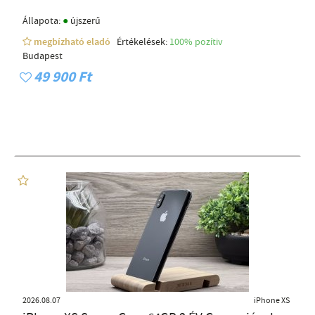
●
Állapota:
újszerű
megbízható eladó
Értékelések:
100% pozítiv
Budapest
49 900 Ft
2026.08.07
iPhone XS