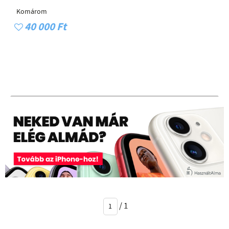
Komárom
40 000 Ft
/
1