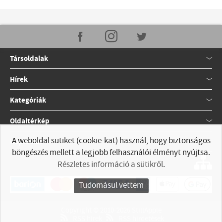
Társoldalak
Hírek
Kategóriák
Oldaltérkép
A weboldal sütiket (cookie-kat) használ, hogy biztonságos
Kapcsolat
böngészés mellett a legjobb felhasználói élményt nyújtsa.
Részletes információ a sütikről
.
Tudomásul vettem
Copyright © 2010-2026 StillApple
RSS hírek
RSS hirdetések