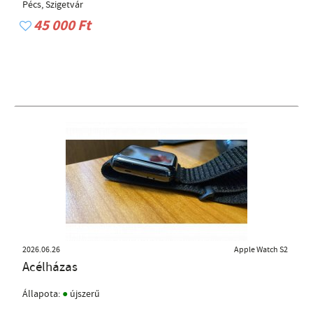
Pécs, Szigetvár
45 000 Ft
2026.06.26
Apple Watch S2
Acélházas
●
Állapota:
újszerű