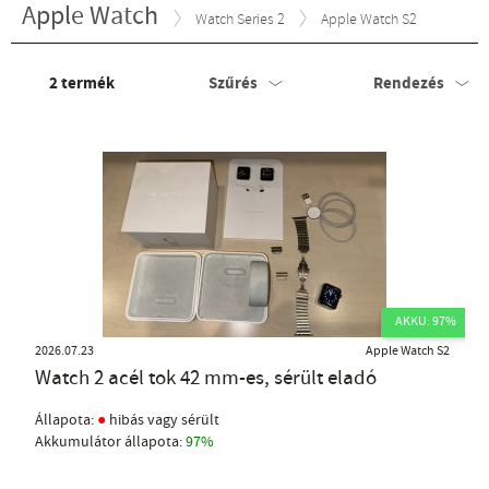
Apple Watch
Watch Series 2
Apple Watch S2
2
termék
Szűrés
Rendezés
AKKU: 97%
2026.07.23
Apple Watch S2
Watch 2 acél tok 42 mm-es, sérült eladó
●
Állapota:
hibás vagy sérült
Akkumulátor állapota:
97%