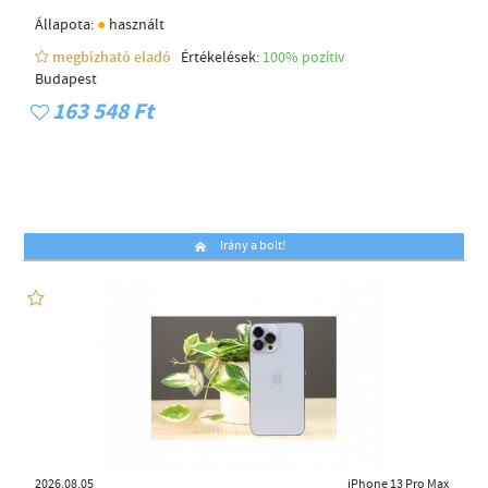
●
Állapota:
használt
megbízható eladó
Értékelések:
100% pozítiv
Budapest
163 548 Ft
Irány a bolt!
2026.08.05
iPhone 13 Pro Max