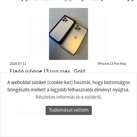
2026.07.11
iPhone 13 Pro Max
Eladó iphone 13 pro max , Gold
A weboldal sütiket (cookie-kat) használ, hogy biztonságos
●
Állapota:
használt
Akkumulátor állapota:
87%
böngészés mellett a legjobb felhasználói élményt nyújtsa.
Részletes információ a sütikről
.
Sülysáp
Tudomásul vettem
120 000 Ft