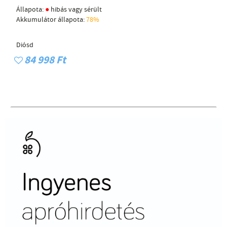
●
Állapota:
hibás vagy sérült
Akkumulátor állapota:
78%
Diósd
84 998 Ft