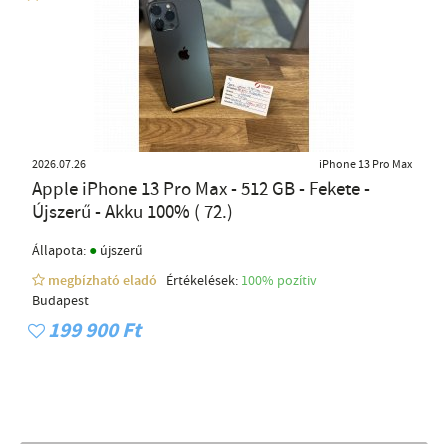
2026.07.26
iPhone 13 Pro Max
Apple iPhone 13 Pro Max - 512 GB - Fekete -
Újszerű - Akku 100% ( 72.)
●
Állapota:
újszerű
megbízható eladó
Értékelések:
100% pozítiv
Budapest
199 900 Ft