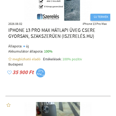
ÚJ TERMÉK
2026.08.02
iPhone 13 Pro Max
IPHONE 13 PRO MAX HÁTLAPI ÜVEG CSERE
GYORSAN, SZAKSZERŰEN (ISZERELÉS.HU)
●
Állapota:
új
Akkumulátor állapota:
100%
megbízható eladó
Értékelések:
100% pozítiv
Budapest
35 900 Ft