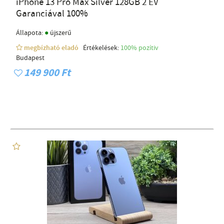
iPhone 13 Pro Max Silver 128GB 2 ÉV
Garanciával 100%
●
Állapota:
újszerű
megbízható eladó
Értékelések:
100% pozítiv
Budapest
149 900 Ft