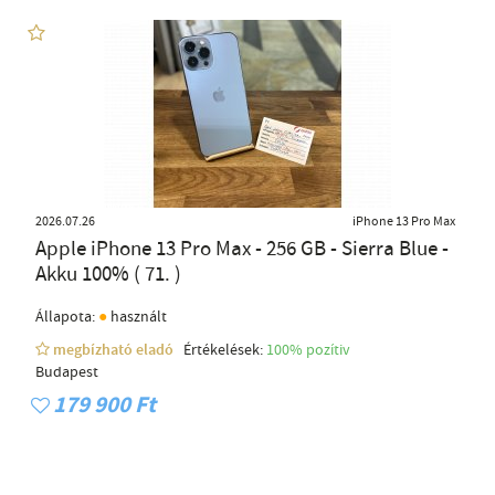
2026.07.26
iPhone 13 Pro Max
Apple iPhone 13 Pro Max - 256 GB - Sierra Blue -
Akku 100% ( 71. )
●
Állapota:
használt
megbízható eladó
Értékelések:
100% pozítiv
Budapest
179 900 Ft