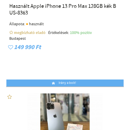
Használt Apple iPhone 13 Pro Max 128GB kék B
US-8363
●
Állapota:
használt
megbízható eladó
Értékelések:
100% pozítiv
Budapest
149 990 Ft
Irány a bolt!