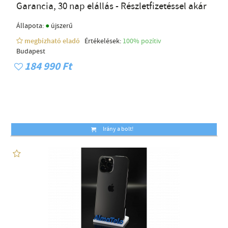
Garancia, 30 nap elállás - Részletfizetéssel akár
●
Állapota:
újszerű
megbízható eladó
Értékelések:
100% pozítiv
Budapest
184 990 Ft
Irány a bolt!