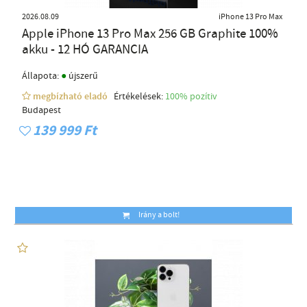
2026.08.09
iPhone 13 Pro Max
Apple iPhone 13 Pro Max 256 GB Graphite 100%
akku - 12 HÓ GARANCIA
●
Állapota:
újszerű
megbízható eladó
Értékelések:
100% pozítiv
Budapest
139 999 Ft
Irány a bolt!