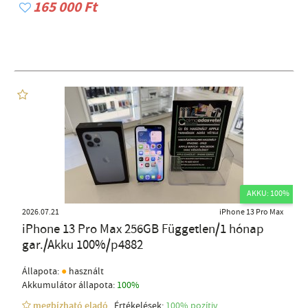
165 000 Ft
AKKU: 100%
2026.07.21
iPhone 13 Pro Max
iPhone 13 Pro Max 256GB Független/1 hónap
gar./Akku 100%/p4882
●
Állapota:
használt
Akkumulátor állapota:
100%
megbízható eladó
Értékelések:
100% pozítiv