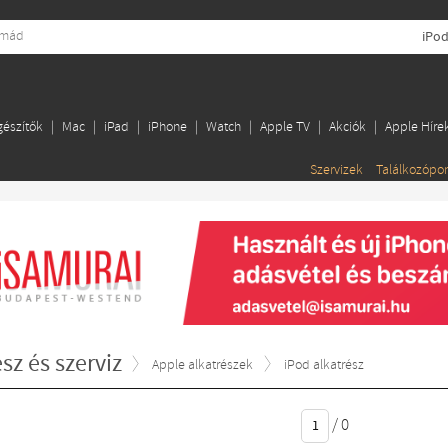
iPod
gészítők
Mac
iPad
iPhone
Watch
Apple TV
Akciók
Apple Híre
Szervizek
Találkozópo
sz és szerviz
Apple alkatrészek
iPod alkatrész
/
0