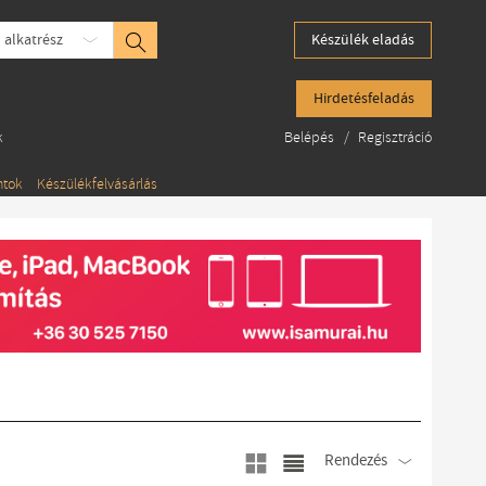
 alkatrész
Készülék eladás
Hirdetésfeladás
k
Belépés
/
Regisztráció
ntok
Készülékfelvásárlás
Rendezés