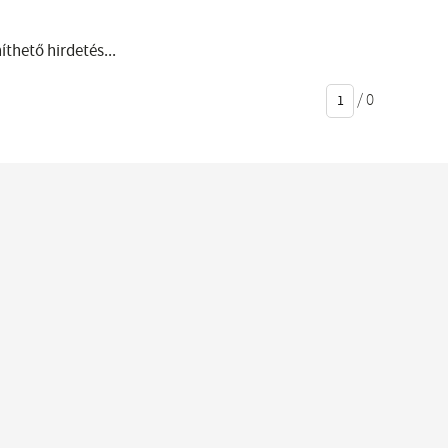
thető hirdetés...
/
0