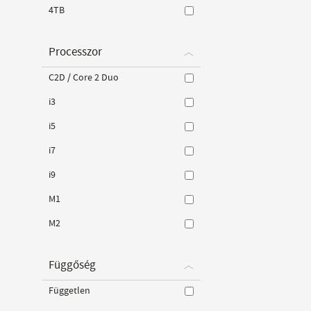
4TB
Processzor
C2D / Core 2 Duo
i3
i5
i7
i9
M1
M2
Függőség
Független