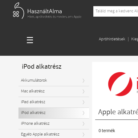
☰
Apróhirdetések
Kie
iPod alkatrész
Akkumulátorok
Mac alkatrész
iPad alkatrész
Apple alkatré
iPod alkatrész
iPhone alkatrész
0
termék
Egyéb Apple alkatrész