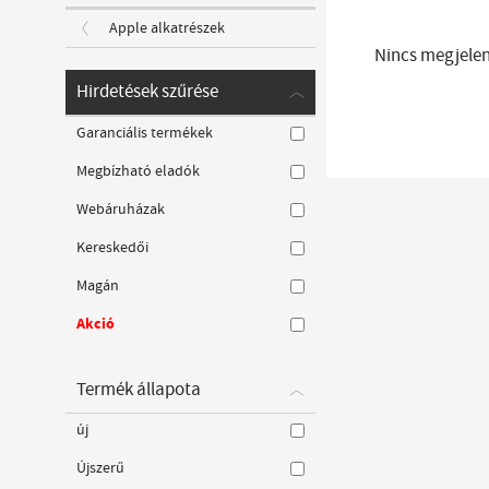
Apple alkatrészek
Nincs megjelení
Hirdetések szűrése
Garanciális termékek
Megbízható eladók
Webáruházak
Kereskedői
Magán
Akció
Termék állapota
új
Újszerű