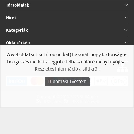
Társoldalak
Hírek
Kategóriák
Oldaltérkép
A weboldal sütiket (cookie-kat) használ, hogy biztonságos
Kapcsolat
böngészés mellett a legjobb felhasználói élményt nyújtsa.
Részletes információ a sütikről
.
Tudomásul vettem
Copyright © 2010-2026 StillApple
RSS hírek
RSS hirdetések