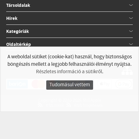
Társoldalak
Hírek
Kategóriák
Oldaltérkép
A weboldal sütiket (cookie-kat) használ, hogy biztonságos
Kapcsolat
böngészés mellett a legjobb felhasználói élményt nyújtsa.
Részletes információ a sütikről
.
Tudomásul vettem
Copyright © 2010-2026 StillApple
RSS hírek
RSS hirdetések