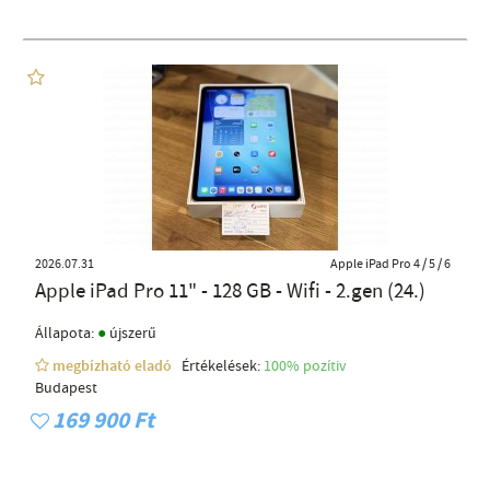
2026.07.31
Apple iPad Pro 4 / 5 / 6
Apple iPad Pro 11" - 128 GB - Wifi - 2.gen (24.)
●
Állapota:
újszerű
megbízható eladó
Értékelések:
100% pozítiv
Budapest
169 900 Ft