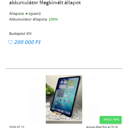
akkumulátor Megkímélt állapot
●
Állapota:
újszerű
Akkumulátor állapota:
100%
Budapest XIV.
200 000 Ft
AKKU: 99%
2026.07.21
Apple iPad Pro 4 / 5 / 6