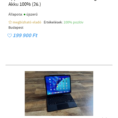
Akku 100% (26.)
●
Állapota:
újszerű
megbízható eladó
Értékelések:
100% pozítiv
Budapest
199 900 Ft