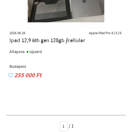
2026.06.26
Apple iPad Pro 4 / 5 / 6
Ipad 12,9 6th gen 128gb /cellular
●
Állapota:
újszerű
Budapest
255 000 Ft
/
1