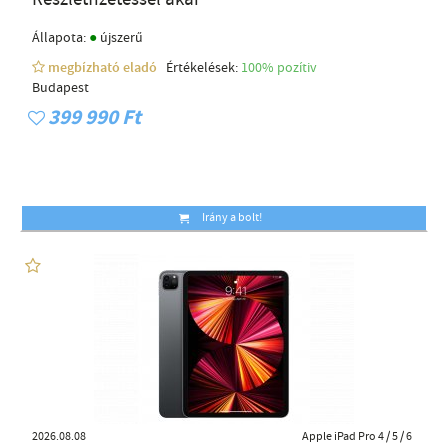
●
Állapota:
újszerű
megbízható eladó
Értékelések:
100% pozítiv
Budapest
399 990 Ft
Irány a bolt!
2026.08.08
Apple iPad Pro 4 / 5 / 6