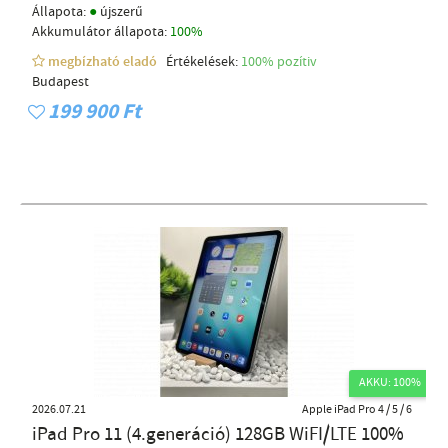
●
Állapota:
újszerű
Akkumulátor állapota:
100%
megbízható eladó
Értékelések:
100% pozítiv
Budapest
199 900 Ft
AKKU: 100%
2026.07.21
Apple iPad Pro 4 / 5 / 6
iPad Pro 11 (4.generáció) 128GB WiFI/LTE 100%