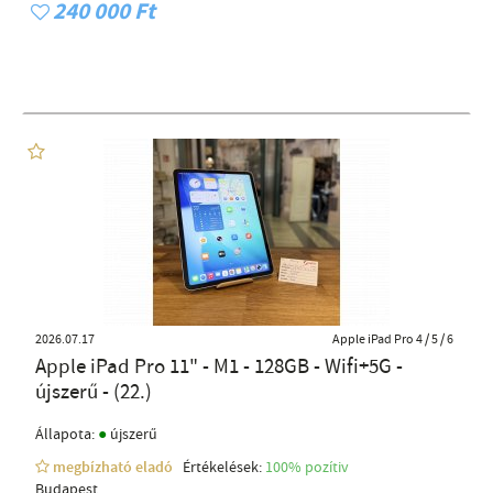
240 000 Ft
2026.07.17
Apple iPad Pro 4 / 5 / 6
Apple iPad Pro 11" - M1 - 128GB - Wifi+5G -
újszerű - (22.)
●
Állapota:
újszerű
megbízható eladó
Értékelések:
100% pozítiv
Budapest