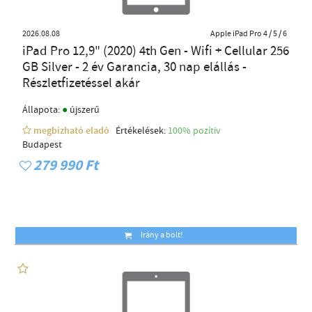
2026.08.08
Apple iPad Pro 4 / 5 / 6
iPad Pro 12,9" (2020) 4th Gen - Wifi + Cellular 256
GB Silver - 2 év Garancia, 30 nap elállás -
Részletfizetéssel akár
●
Állapota:
újszerű
megbízható eladó
Értékelések:
100% pozítiv
Budapest
279 990 Ft
Irány a bolt!