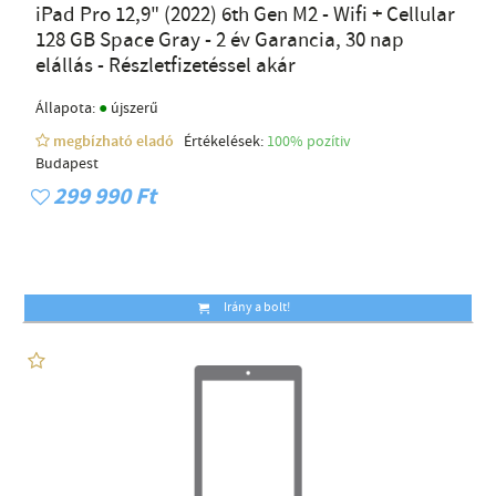
iPad Pro 12,9" (2022) 6th Gen M2 - Wifi + Cellular
128 GB Space Gray - 2 év Garancia, 30 nap
elállás - Részletfizetéssel akár
●
Állapota:
újszerű
megbízható eladó
Értékelések:
100% pozítiv
Budapest
299 990 Ft
Irány a bolt!