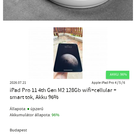
AKKU: 96%
2026.07.21
Apple iPad Pro 4 / 5 / 6
iPad Pro 11 4th Gen M2 128Gb wifi+cellular +
smart tok, Akku 96%
●
Állapota:
újszerű
Akkumulátor állapota:
96%
Budapest