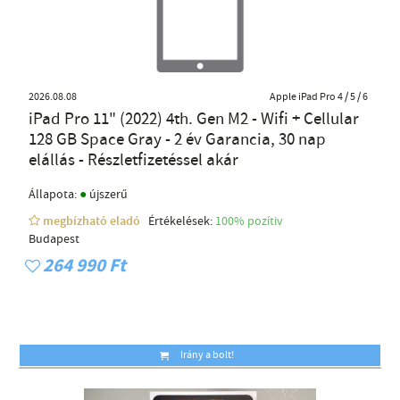
2026.08.08
Apple iPad Pro 4 / 5 / 6
iPad Pro 11" (2022) 4th. Gen M2 - Wifi + Cellular
128 GB Space Gray - 2 év Garancia, 30 nap
elállás - Részletfizetéssel akár
●
Állapota:
újszerű
megbízható eladó
Értékelések:
100% pozítiv
Budapest
264 990 Ft
Irány a bolt!