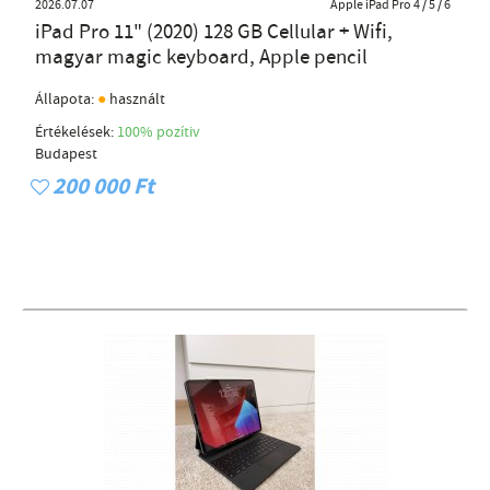
2026.07.07
Apple iPad Pro 4 / 5 / 6
iPad Pro 11" (2020) 128 GB Cellular + Wifi,
magyar magic keyboard, Apple pencil
●
Állapota:
használt
Értékelések:
100% pozítiv
Budapest
200 000 Ft