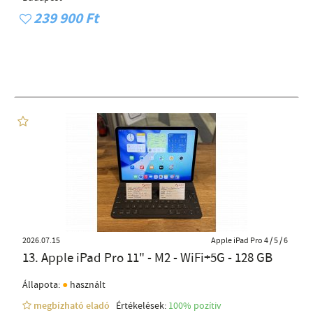
239 900 Ft
2026.07.15
Apple iPad Pro 4 / 5 / 6
13. Apple iPad Pro 11" - M2 - WiFi+5G - 128 GB
●
Állapota:
használt
megbízható eladó
Értékelések:
100% pozítiv