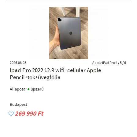
2026.08.03
Apple iPad Pro 4 / 5 / 6
Ipad Pro 2022 12.9 wifi+cellular Apple
Pencil+tok+üvegfólia
●
Állapota:
újszerű
Budapest
269 990 Ft