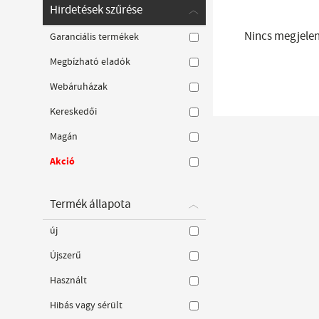
Hirdetések szűrése
Nincs megjelení
Garanciális termékek
Megbízható eladók
Webáruházak
Kereskedői
Magán
Akció
Termék állapota
új
Újszerű
Használt
Hibás vagy sérült