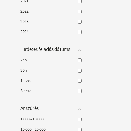
2021
2022
2023
2024
Hirdetés feladás dátuma
24h
36h
1 hete
3 hete
Ár szűrés
1 000 - 10 000
10 000 - 20 000