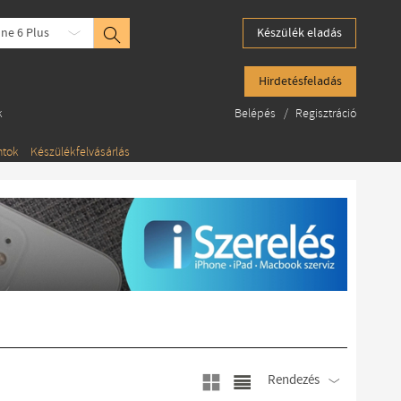
ne 6 Plus
Készülék eladás
Hirdetésfeladás
k
Belépés
/
Regisztráció
ntok
Készülékfelvásárlás
Rendezés