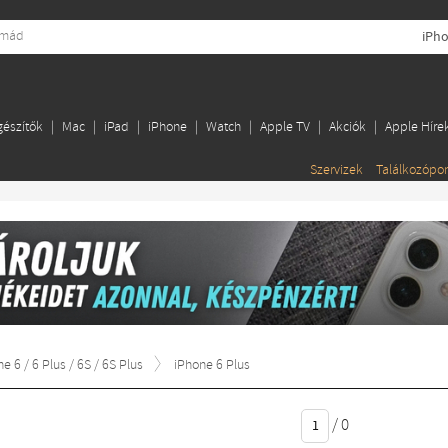
iPho
gészítők
Mac
iPad
iPhone
Watch
Apple TV
Akciók
Apple Híre
Szervizek
Találkozópo
e 6 / 6 Plus / 6S / 6S Plus
iPhone 6 Plus
/
0