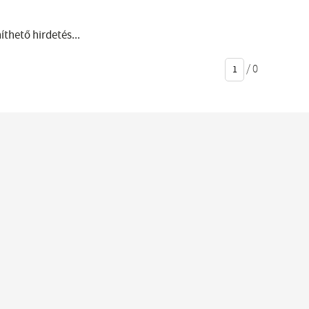
thető hirdetés...
/
0