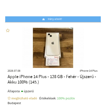
Irány a bolt!
2026.07.08
iPhone 14 Plus
Apple iPhone 14 Plus - 128 GB - Fehér - Újszerű -
Akku 100% (145.)
●
Állapota:
újszerű
megbízható eladó
Értékelések:
100% pozítiv
Budapest