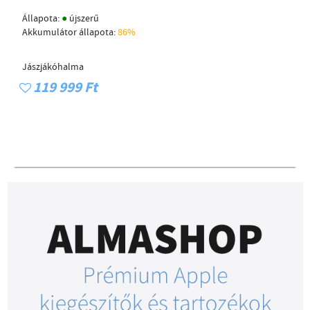
●
Állapota:
újszerű
Akkumulátor állapota:
86%
Jászjákóhalma
119 999 Ft