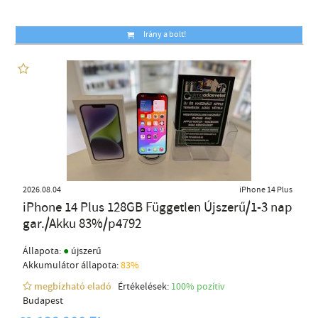
Irány a bolt!
2026.08.04
iPhone 14 Plus
iPhone 14 Plus 128GB Független Újszerű/1-3 nap
gar./Akku 83%/p4792
●
Állapota:
újszerű
Akkumulátor állapota:
83%
megbízható eladó
Értékelések:
100% pozítiv
Budapest