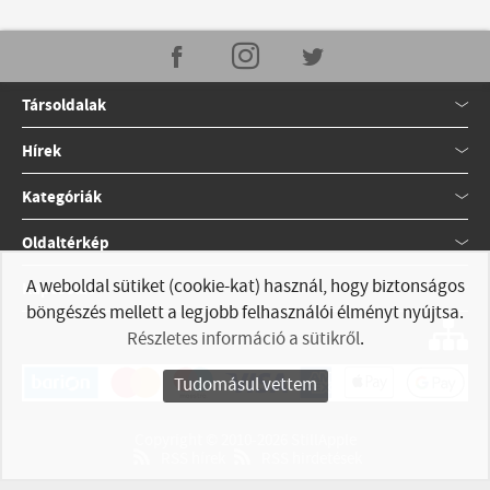
Társoldalak
Hírek
Kategóriák
Oldaltérkép
A weboldal sütiket (cookie-kat) használ, hogy biztonságos
Kapcsolat
böngészés mellett a legjobb felhasználói élményt nyújtsa.
Részletes információ a sütikről
.
Tudomásul vettem
Copyright © 2010-2026 StillApple
RSS hírek
RSS hirdetések