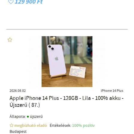
129 900 Ft
2026.08.02
iPhone 14 Plus
Apple iPhone 14 Plus - 128GB - Lila - 100% akku -
Újszerű ( 87.)
●
Állapota:
újszerű
megbízható eladó
Értékelések:
100% pozítiv
Budapest