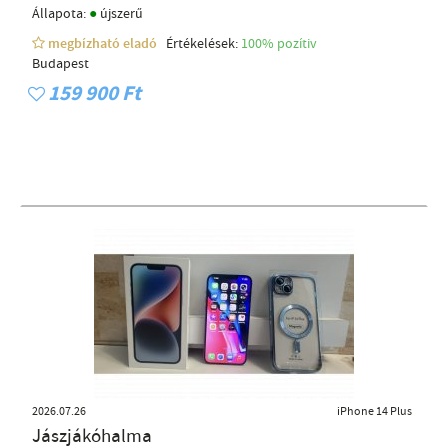
●
Állapota:
újszerű
megbízható eladó
Értékelések:
100% pozítiv
Budapest
159 900 Ft
2026.07.26
iPhone 14 Plus
Jászjákóhalma