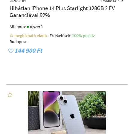
2026.08.09
iPhone 14 Plus
Hibátlan iPhone 14 Plus Starlight 128GB 2 ÉV
Garanciával 92%
●
Állapota:
újszerű
megbízható eladó
Értékelések:
100% pozítiv
Budapest
144 900 Ft