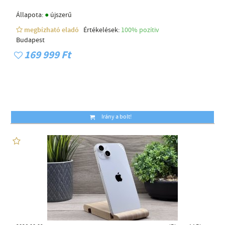
●
Állapota:
újszerű
megbízható eladó
Értékelések:
100% pozítiv
Budapest
169 999 Ft
Irány a bolt!