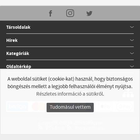
Társoldalak
Hírek
Kategóriák
Oldaltérkép
A weboldal sütiket (cookie-kat) használ, hogy biztonságos
Kapcsolat
böngészés mellett a legjobb felhasználói élményt nyújtsa.
Részletes információ a sütikről
.
Tudomásul vettem
Copyright © 2010-2026 StillApple
RSS hírek
RSS hirdetések