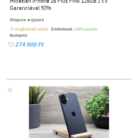
Hibátlan iPhone 16 Plus Pink 128GB 2 ÉV
Garanciával 92%
●
Állapota:
újszerű
megbízható eladó
Értékelések:
100% pozítiv
Budapest
274 900 Ft