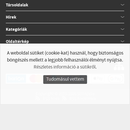
Társoldalak
Hírek
Kategóriák
Oldaltérkép
A weboldal sütiket (cookie-kat) használ, hogy biztonságos
Kapcsolat
böngészés mellett a legjobb felhasználói élményt nyújtsa.
Részletes információ a sütikről
.
Tudomásul vettem
Copyright © 2010-2026 StillApple
RSS hírek
RSS hirdetések