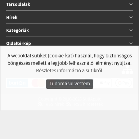
Társoldalak
Hírek
Kategóriák
Oldaltérkép
A weboldal sütiket (cookie-kat) használ, hogy biztonságos
Kapcsolat
böngészés mellett a legjobb felhasználói élményt nyújtsa.
Részletes információ a sütikről
.
Tudomásul vettem
Copyright © 2010-2026 StillApple
RSS hírek
RSS hirdetések