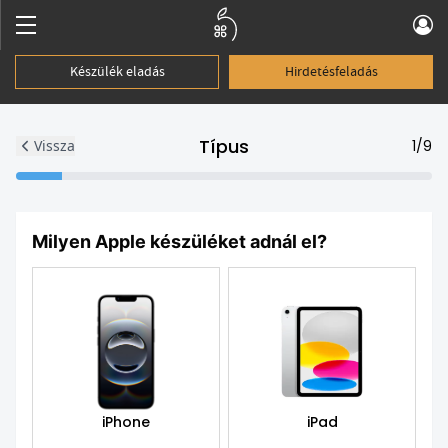
Készülék eladás
Hirdetésfeladás