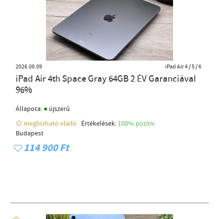
2026.08.09
iPad Air 4 / 5 / 6
iPad Air 4th Space Gray 64GB 2 ÉV Garanciával
96%
●
Állapota:
újszerű
megbízható eladó
Értékelések:
100% pozítiv
Budapest
114 900 Ft