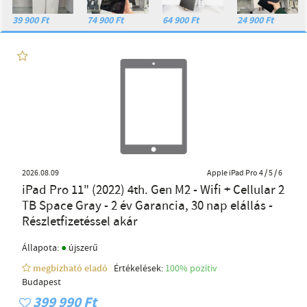
39 900 Ft
74 900 Ft
64 900 Ft
24 900 Ft
2026.08.09
Apple iPad Pro 4 / 5 / 6
iPad Pro 11" (2022) 4th. Gen M2 - Wifi + Cellular 2
TB Space Gray - 2 év Garancia, 30 nap elállás -
Részletfizetéssel akár
●
Állapota:
újszerű
megbízható eladó
Értékelések:
100% pozítiv
Budapest
399 990 Ft