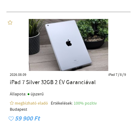
2026.08.09
iPad 7 / 8 / 9
iPad 7 Silver 32GB 2 ÉV Garanciával
●
Állapota:
újszerű
megbízható eladó
Értékelések:
100% pozítiv
Budapest
59 900 Ft