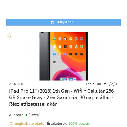
Irány a bolt!
2026.08.09
Apple iPad Pro 1 / 2 / 3
iPad Pro 11" (2018) 1th Gen - Wifi + Cellular 256
GB Space Gray - 2 év Garancia, 30 nap elállás -
Részletfizetéssel akár
●
Állapota:
újszerű
megbízható eladó
Értékelések:
100% pozítiv