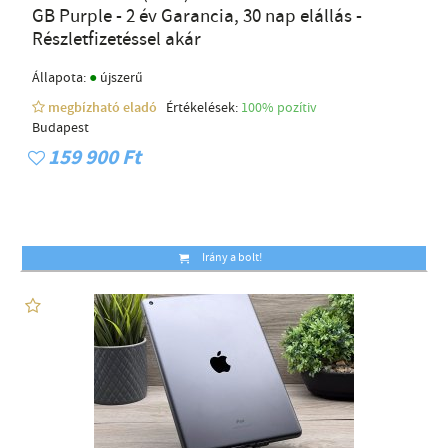
GB Purple - 2 év Garancia, 30 nap elállás -
Részletfizetéssel akár
●
Állapota:
újszerű
megbízható eladó
Értékelések:
100% pozítiv
Budapest
159 900 Ft
Irány a bolt!