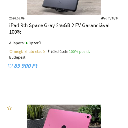
2026.08.09
iPad 7 / 8 / 9
iPad 9th Space Gray 256GB 2 ÉV Garanciával
100%
●
Állapota:
újszerű
megbízható eladó
Értékelések:
100% pozítiv
Budapest
89 900 Ft