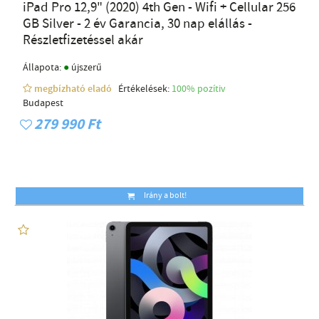
iPad Pro 12,9" (2020) 4th Gen - Wifi + Cellular 256
GB Silver - 2 év Garancia, 30 nap elállás -
Részletfizetéssel akár
●
Állapota:
újszerű
megbízható eladó
Értékelések:
100% pozítiv
Budapest
279 990 Ft
Irány a bolt!