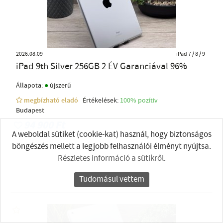
2026.08.09
iPad 7 / 8 / 9
iPad 9th Silver 256GB 2 ÉV Garanciával 96%
●
Állapota:
újszerű
megbízható eladó
Értékelések:
100% pozítiv
Budapest
94 900 Ft
A weboldal sütiket (cookie-kat) használ, hogy biztonságos
böngészés mellett a legjobb felhasználói élményt nyújtsa.
Részletes információ a sütikről
.
Tudomásul vettem