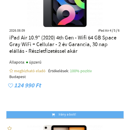
2026.08.09
iPad Air 4 / 5 / 6
iPad Air 10.9" (2020) 4th Gen - Wifi 64 GB Space
Gray WiFi + Cellular - 2 év Garancia, 30 nap
elállás - Részletfizetéssel akár
●
Állapota:
újszerű
megbízható eladó
Értékelések:
100% pozítiv
Budapest
124 990 Ft
Irány a bolt!