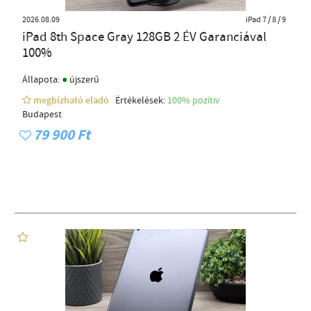
2026.08.09
iPad 7 / 8 / 9
iPad 8th Space Gray 128GB 2 ÉV Garanciával
100%
●
Állapota:
újszerű
megbízható eladó
Értékelések:
100% pozítiv
Budapest
79 900 Ft