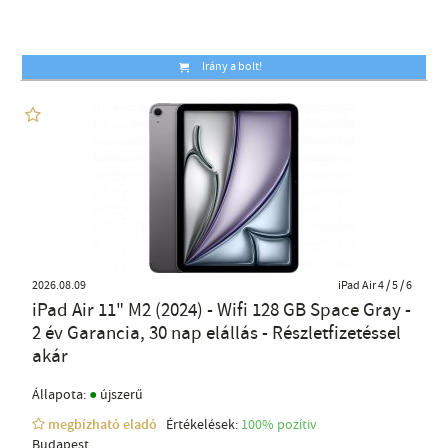
Irány a bolt!
2026.08.09
iPad Air 4 / 5 / 6
iPad Air 11" M2 (2024) - Wifi 128 GB Space Gray -
2 év Garancia, 30 nap elállás - Részletfizetéssel
akár
●
Állapota:
újszerű
megbízható eladó
Értékelések:
100% pozítiv
Budapest