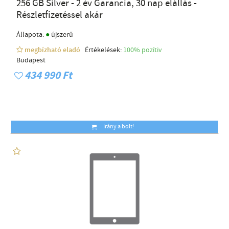
256 GB Silver - 2 év Garancia, 30 nap elállás -
Részletfizetéssel akár
●
Állapota:
újszerű
megbízható eladó
Értékelések:
100% pozítiv
Budapest
434 990 Ft
Irány a bolt!