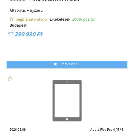
●
Állapota:
újszerű
megbízható eladó
Értékelések:
100% pozítiv
Budapest
299 990 Ft
Irány a bolt!
2026.08.09
Apple iPad Pro 4 / 5 / 6