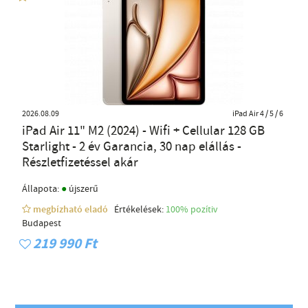
2026.08.09
iPad Air 4 / 5 / 6
iPad Air 11" M2 (2024) - Wifi + Cellular 128 GB
Starlight - 2 év Garancia, 30 nap elállás -
Részletfizetéssel akár
●
Állapota:
újszerű
megbízható eladó
Értékelések:
100% pozítiv
Budapest
219 990 Ft