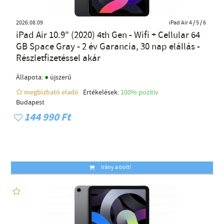
2026.08.09
iPad Air 4 / 5 / 6
iPad Air 10.9" (2020) 4th Gen - Wifi + Cellular 64
GB Space Gray - 2 év Garancia, 30 nap elállás -
Részletfizetéssel akár
●
Állapota:
újszerű
megbízható eladó
Értékelések:
100% pozítiv
Budapest
144 990 Ft
Irány a bolt!