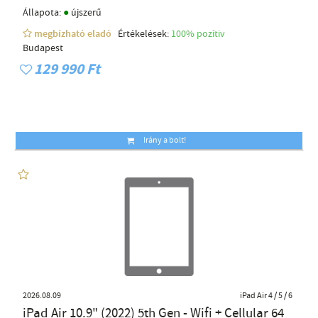
●
Állapota:
újszerű
megbízható eladó
Értékelések:
100% pozítiv
Budapest
129 990 Ft
Irány a bolt!
2026.08.09
iPad Air 4 / 5 / 6
iPad Air 10.9" (2022) 5th Gen - Wifi + Cellular 64