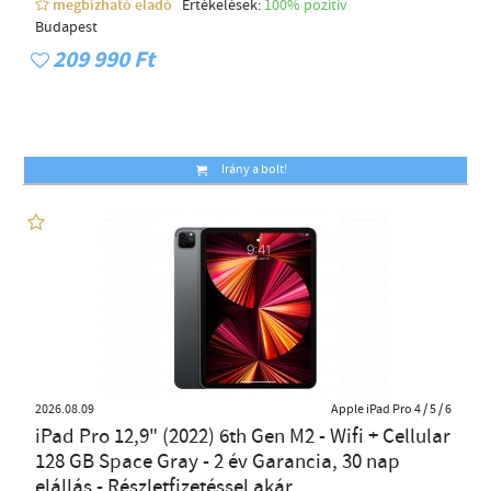
megbízható eladó
Értékelések:
100% pozítiv
Budapest
209 990 Ft
Irány a bolt!
2026.08.09
Apple iPad Pro 4 / 5 / 6
iPad Pro 12,9" (2022) 6th Gen M2 - Wifi + Cellular
128 GB Space Gray - 2 év Garancia, 30 nap
elállás - Részletfizetéssel akár