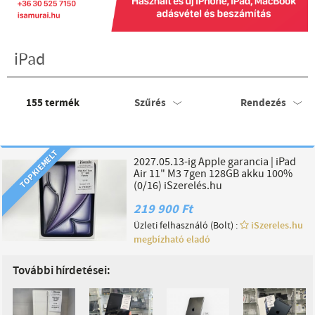
iPad
155
termék
Szűrés
Rendezés
TOP KIEMELT
2027.05.13-ig Apple garancia | iPad
Air 11" M3 7gen 128GB akku 100%
(0/16) iSzerelés.hu
219 900 Ft
Üzleti felhasználó (Bolt) :
iSzereles.hu
megbízható eladó
További hírdetései: