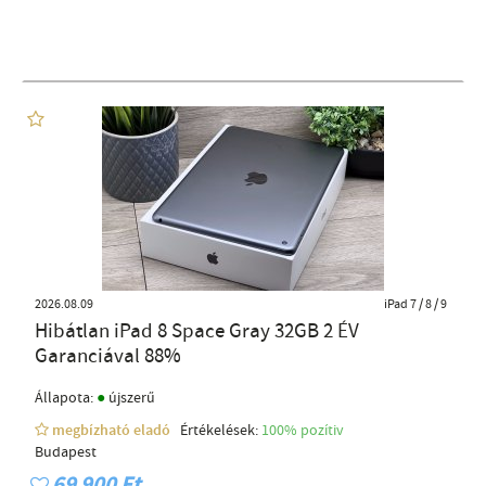
2026.08.09
iPad 7 / 8 / 9
Hibátlan iPad 8 Space Gray 32GB 2 ÉV
Garanciával 88%
●
Állapota:
újszerű
megbízható eladó
Értékelések:
100% pozítiv
Budapest
69 900 Ft