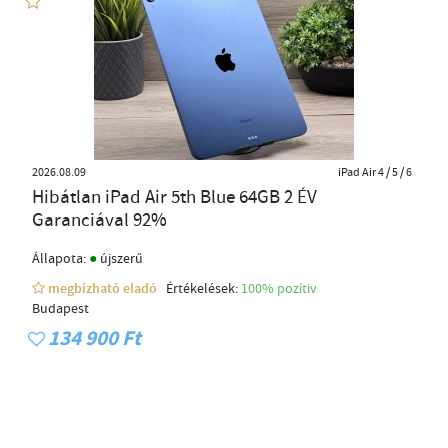
2026.08.09
iPad Air 4 / 5 / 6
Hibátlan iPad Air 5th Blue 64GB 2 ÉV
Garanciával 92%
●
Állapota:
újszerű
megbízható eladó
Értékelések:
100% pozítiv
Budapest
134 900 Ft