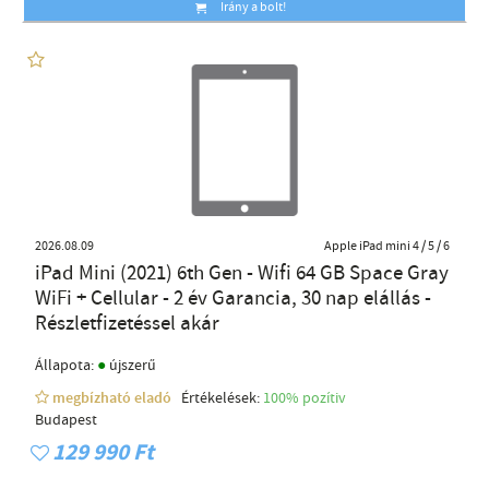
Irány a bolt!
2026.08.09
Apple iPad mini 4 / 5 / 6
iPad Mini (2021) 6th Gen - Wifi 64 GB Space Gray
WiFi + Cellular - 2 év Garancia, 30 nap elállás -
Részletfizetéssel akár
●
Állapota:
újszerű
megbízható eladó
Értékelések:
100% pozítiv
Budapest
129 990 Ft