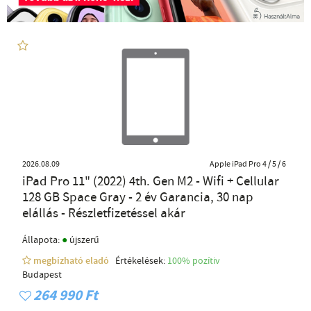
2026.08.09
Apple iPad Pro 4 / 5 / 6
iPad Pro 11" (2022) 4th. Gen M2 - Wifi + Cellular
128 GB Space Gray - 2 év Garancia, 30 nap
elállás - Részletfizetéssel akár
●
Állapota:
újszerű
megbízható eladó
Értékelések:
100% pozítiv
Budapest
264 990 Ft