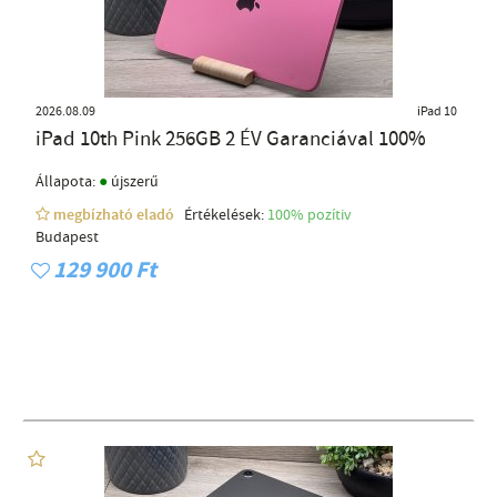
2026.08.09
iPad 10
iPad 10th Pink 256GB 2 ÉV Garanciával 100%
●
Állapota:
újszerű
megbízható eladó
Értékelések:
100% pozítiv
Budapest
129 900 Ft