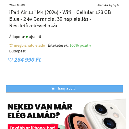
2026.08.09
iPad Air 4 / 5 / 6
iPad Air 11" M4 (2026) - Wifi + Cellular 128 GB
Blue - 2 év Garancia, 30 nap elállás -
Részletfizetéssel akár
●
Állapota:
újszerű
megbízható eladó
Értékelések:
100% pozítiv
Budapest
264 990 Ft
Irány a bolt!