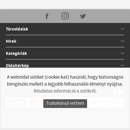
Társoldalak
Hírek
Kategóriák
Oldaltérkép
A weboldal sütiket (cookie-kat) használ, hogy biztonságos
Kapcsolat
böngészés mellett a legjobb felhasználói élményt nyújtsa.
Részletes információ a sütikről
.
Tudomásul vettem
Copyright © 2010-2026 StillApple
RSS hírek
RSS hirdetések