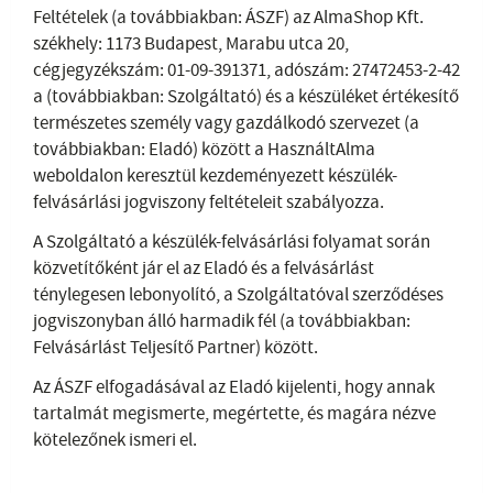
Feltételek (a továbbiakban: ÁSZF) az AlmaShop Kft.
székhely: 1173 Budapest, Marabu utca 20,
cégjegyzékszám: 01-09-391371, adószám: 27472453-2-42
a (továbbiakban: Szolgáltató) és a készüléket értékesítő
természetes személy vagy gazdálkodó szervezet (a
továbbiakban: Eladó) között a HasználtAlma
weboldalon keresztül kezdeményezett készülék-
felvásárlási jogviszony feltételeit szabályozza.
A Szolgáltató a készülék-felvásárlási folyamat során
közvetítőként jár el az Eladó és a felvásárlást
ténylegesen lebonyolító, a Szolgáltatóval szerződéses
jogviszonyban álló harmadik fél (a továbbiakban:
Felvásárlást Teljesítő Partner) között.
Az ÁSZF elfogadásával az Eladó kijelenti, hogy annak
tartalmát megismerte, megértette, és magára nézve
kötelezőnek ismeri el.