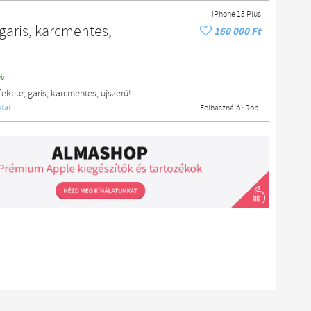
iPhone 15 Plus
 garis, karcmentes,
160 000 Ft
%
ekete, garis, karcmentes, újszerű!
tat
Felhasználó :
Robi