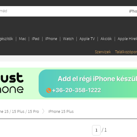
iPho
gészítők
Mac
iPad
iPhone
Watch
Apple TV
Akciók
Apple Híre
Szervizek
Találkozópo
ne 15 / 15 Plus / 15 Pro
iPhone 15 Plus
/
1