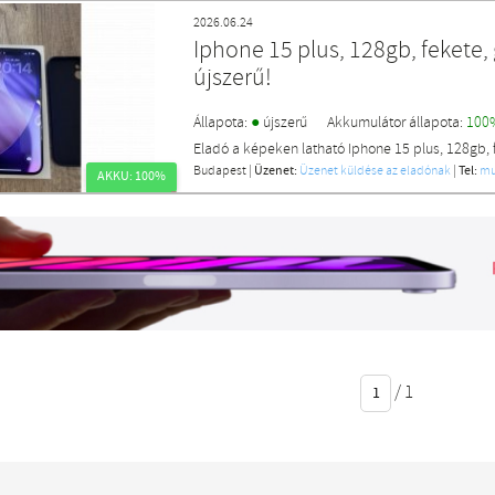
2026.06.24
Iphone 15 plus, 128gb, fekete,
újszerű!
●
Állapota:
újszerű
Akkumulátor állapota:
100
Eladó a képeken latható Iphone 15 plus, 128gb, f
Budapest
|
Üzenet:
Üzenet küldése az eladónak
|
Tel:
mu
AKKU: 100%
/
1