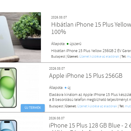
2026.08.07
Hibátlan iPhone 15 Plus Yello
100%
●
Állapota:
újszerű
Hibátlan iPhone 15 Plus Yellow 256GB 2 ÉV Gara
Budapest
|
Üzenet:
Üzenet küldése az eladónak
|
Tel:
mu
2026.08.07
Apple iPhone 15 Plus 256GB
●
Állapota:
új
Eladásra kínálom az Apple iPhone 15 Plus készülék
a B besorolású telefon megbízható teljesítményt ny
Budapest
|
Üzenet:
Üzenet küldése az eladónak
|
Tel:
mut
ÚJ TERMÉK
2026.08.07
iPhone 15 Plus 128 GB Blue - 2 