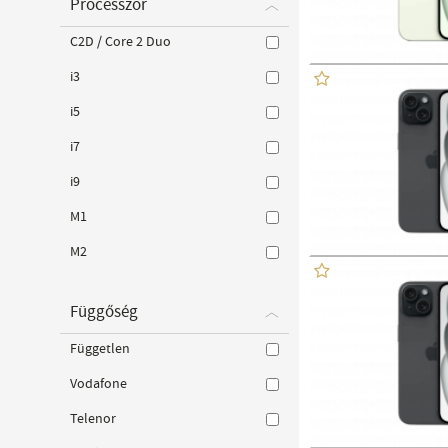
Processzor
C2D / Core 2 Duo
i3
i5
i7
i9
M1
M2
Függőség
Független
Vodafone
Telenor