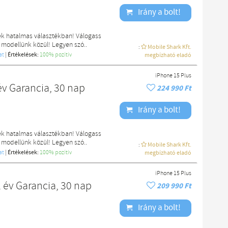
Irány a bolt!
ek hatalmas választékban! Válogass
 modellünk közül! Legyen szó..
:
Mobile Shark Kft.
at
|
Értékelések:
100% pozítiv
megbízható eladó
iPhone 15 Plus
év Garancia, 30 nap
224 990 Ft
Irány a bolt!
ek hatalmas választékban! Válogass
 modellünk közül! Legyen szó..
:
Mobile Shark Kft.
at
|
Értékelések:
100% pozítiv
megbízható eladó
iPhone 15 Plus
 év Garancia, 30 nap
209 990 Ft
Irány a bolt!