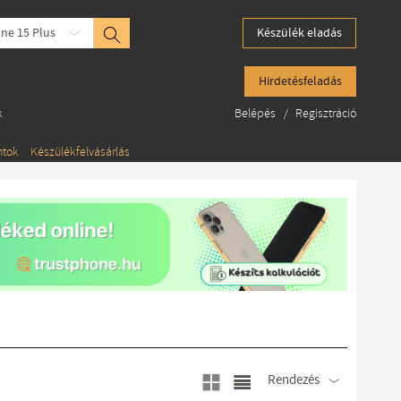
ne 15 Plus
Készülék eladás
Hirdetésfeladás
k
Belépés
/
Regisztráció
ntok
Készülékfelvásárlás
Rendezés