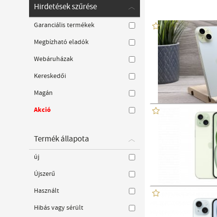
Hirdetések szűrése
Garanciális termékek
Megbízható eladók
Webáruházak
Kereskedői
Magán
Akció
Termék állapota
új
Újszerű
Használt
Hibás vagy sérült