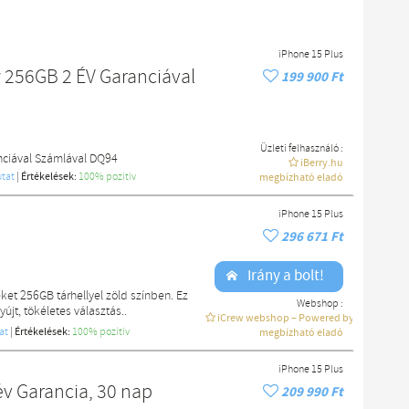
iPhone 15 Plus
w 256GB 2 ÉV Garanciával
199 900 Ft
Üzleti felhasználó :
nciával Számlával DQ94
iBerry.hu
tat
|
Értékelések:
100% pozítiv
megbízható eladó
iPhone 15 Plus
296 671 Ft
Irány a bolt!
et 256GB tárhellyel zöld színben. Ez
Webshop :
újt, tökéletes választás..
iCrew webshop – Powered by macdoki
at
|
Értékelések:
100% pozítiv
megbízható eladó
iPhone 15 Plus
év Garancia, 30 nap
209 990 Ft