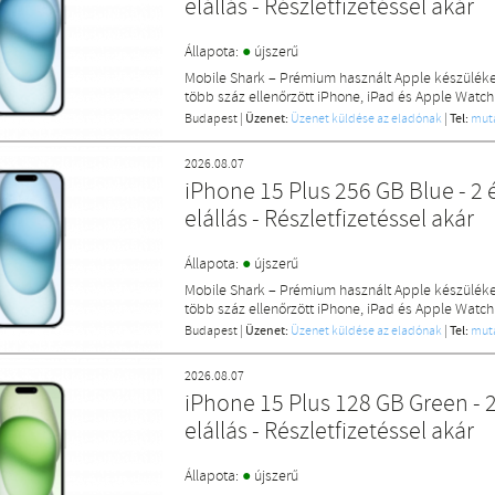
elállás - Részletfizetéssel akár
●
Állapota:
újszerű
Mobile Shark – Prémium használt Apple készülék
több száz ellenőrzött iPhone, iPad és Apple Watch
Budapest
|
Üzenet:
Üzenet küldése az eladónak
|
Tel:
mut
2026.08.07
iPhone 15 Plus 256 GB Blue - 2 
elállás - Részletfizetéssel akár
●
Állapota:
újszerű
Mobile Shark – Prémium használt Apple készülék
több száz ellenőrzött iPhone, iPad és Apple Watch
Budapest
|
Üzenet:
Üzenet küldése az eladónak
|
Tel:
mut
2026.08.07
iPhone 15 Plus 128 GB Green - 2
elállás - Részletfizetéssel akár
●
Állapota:
újszerű