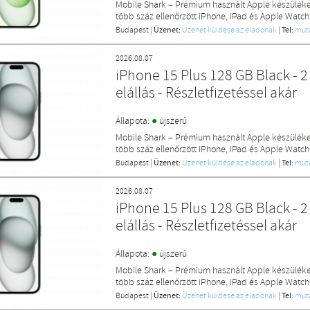
Mobile Shark – Prémium használt Apple készülék
több száz ellenőrzött iPhone, iPad és Apple Watch
Budapest
|
Üzenet:
Üzenet küldése az eladónak
|
Tel:
mut
2026.08.07
iPhone 15 Plus 128 GB Black - 2
elállás - Részletfizetéssel akár
●
Állapota:
újszerű
Mobile Shark – Prémium használt Apple készülék
több száz ellenőrzött iPhone, iPad és Apple Watch
Budapest
|
Üzenet:
Üzenet küldése az eladónak
|
Tel:
mut
2026.08.07
iPhone 15 Plus 128 GB Black - 2
elállás - Részletfizetéssel akár
●
Állapota:
újszerű
Mobile Shark – Prémium használt Apple készülék
több száz ellenőrzött iPhone, iPad és Apple Watch
Budapest
|
Üzenet:
Üzenet küldése az eladónak
|
Tel:
mut