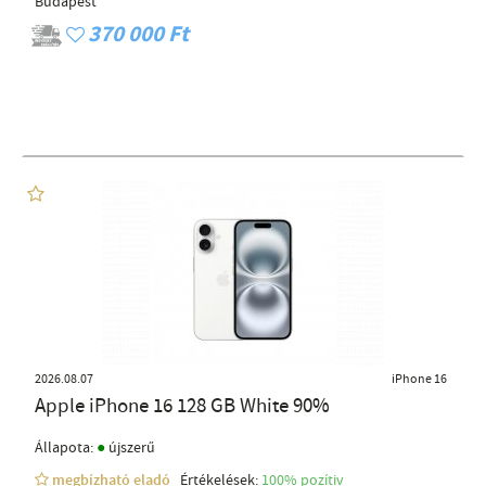
Budapest
370 000 Ft
2026.08.07
iPhone 16
Apple iPhone 16 128 GB White 90%
●
Állapota:
újszerű
megbízható eladó
Értékelések:
100% pozítiv