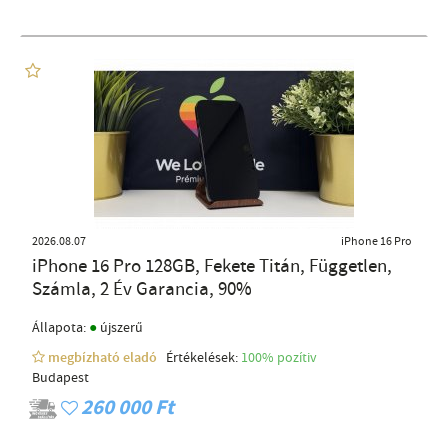
2026.08.07
iPhone 16 Pro
iPhone 16 Pro 128GB, Fekete Titán, Független,
Számla, 2 Év Garancia, 90%
●
Állapota:
újszerű
megbízható eladó
Értékelések:
100% pozítiv
Budapest
260 000 Ft