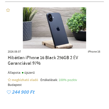
2026.08.07
iPhone 16
Hibátlan iPhone 16 Black 256GB 2 ÉV
Garanciával 97%
●
Állapota:
újszerű
megbízható eladó
Értékelések:
100% pozítiv
Budapest
244 900 Ft