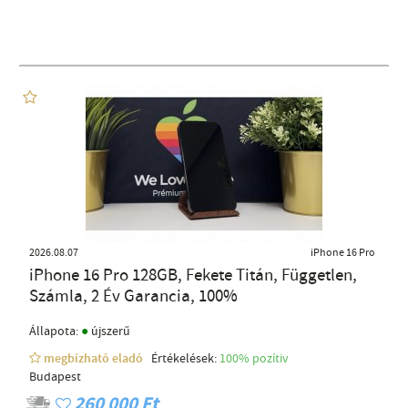
2026.08.07
iPhone 16 Pro
iPhone 16 Pro 128GB, Fekete Titán, Független,
Számla, 2 Év Garancia, 100%
●
Állapota:
újszerű
megbízható eladó
Értékelések:
100% pozítiv
Budapest
260 000 Ft