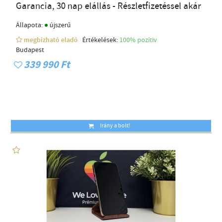
Garancia, 30 nap elállás - Részletfizetéssel akár
●
Állapota:
újszerű
megbízható eladó
Értékelések:
100% pozítiv
Budapest
339 990 Ft
Irány a bolt!