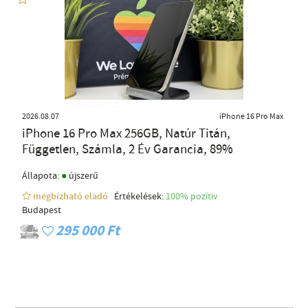
2026.08.07
iPhone 16 Pro Max
iPhone 16 Pro Max 256GB, Natúr Titán,
Független, Számla, 2 Év Garancia, 89%
●
Állapota:
újszerű
megbízható eladó
Értékelések:
100% pozítiv
Budapest
295 000 Ft