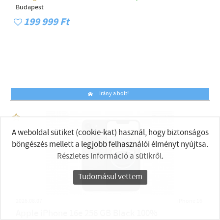
Budapest
199 999 Ft
Irány a bolt!
A weboldal sütiket (cookie-kat) használ, hogy biztonságos
böngészés mellett a legjobb felhasználói élményt nyújtsa.
Részletes információ a sütikről
.
Tudomásul vettem
2026.08.07
iPhone 16
Apple iPhone 16e 256 GB Black 100%