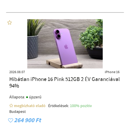
2026.08.07
iPhone 16
Hibátlan iPhone 16 Pink 512GB 2 ÉV Garanciával
94%
●
Állapota:
újszerű
megbízható eladó
Értékelések:
100% pozítiv
Budapest
264 900 Ft