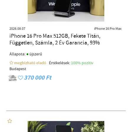
2026.08.07
iPhone 16 Pro Max
iPhone 16 Pro Max 512GB, Fekete Titán,
Független, Számla, 2 Év Garancia, 93%
●
Állapota:
újszerű
megbízható eladó
Értékelések:
100% pozítiv
Budapest
370 000 Ft