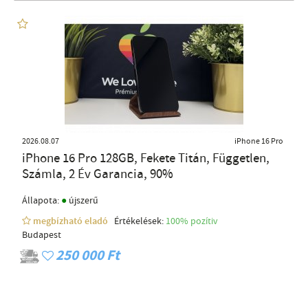
2026.08.07
iPhone 16 Pro
iPhone 16 Pro 128GB, Fekete Titán, Független,
Számla, 2 Év Garancia, 90%
●
Állapota:
újszerű
megbízható eladó
Értékelések:
100% pozítiv
Budapest
250 000 Ft