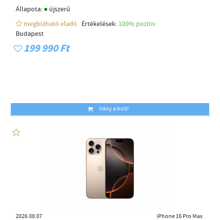
●
Állapota:
újszerű
megbízható eladó
Értékelések:
100% pozítiv
Budapest
199 990 Ft
Irány a bolt!
2026.08.07
iPhone 16 Pro Max