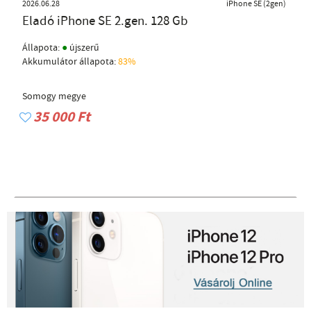
2026.06.28
iPhone SE (2gen)
Eladó iPhone SE 2.gen. 128 Gb
●
Állapota:
újszerű
Akkumulátor állapota:
83%
Somogy megye
35 000 Ft