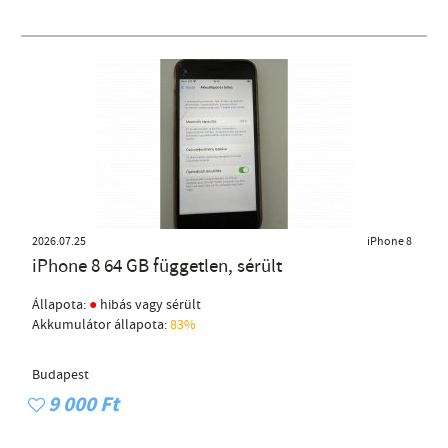
2026.07.25
iPhone 8
iPhone 8 64 GB független, sérült
●
Állapota:
hibás vagy sérült
Akkumulátor állapota:
83%
Budapest
9 000 Ft