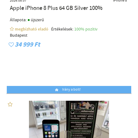
2026.08.07
iPhone 8
Apple iPhone 8 Plus 64 GB Silver 100%
●
Állapota:
újszerű
megbízható eladó
Értékelések:
100% pozítiv
Budapest
34 999 Ft
Irány a bolt!