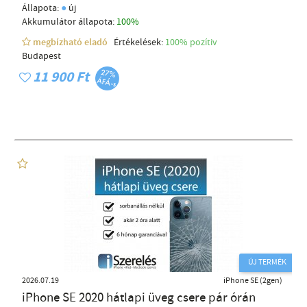
●
Állapota:
új
Akkumulátor állapota:
100%
megbízható eladó
Értékelések:
100% pozítiv
Budapest
11 900 Ft
ÚJ TERMÉK
2026.07.19
iPhone SE (2gen)
iPhone SE 2020 hátlapi üveg csere pár órán