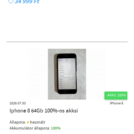
34 999 Ft
AKKU: 100%
2026.07.03
iPhone 8
Iphone 8 64Gb 100%-os akksi
●
Állapota:
használt
Akkumulátor állapota:
100%