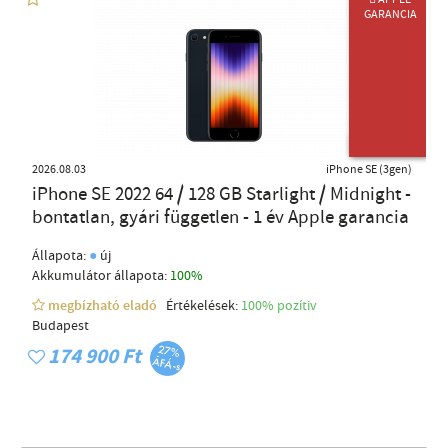
 APPLE
GARANCIA
ÚJ TERMÉK
2026.08.03
iPhone SE (3gen)
iPhone SE 2022 64 / 128 GB Starlight / Midnight -
bontatlan, gyári független - 1 év Apple garancia
●
Állapota:
új
Akkumulátor állapota:
100%
megbízható eladó
Értékelések:
100% pozítiv
Budapest
174 900 Ft