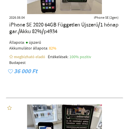
2026.08.04
iPhone SE (2gen)
iPhone SE 2020 64GB Független Újszerű/1 hónap
gar./Akku 82%/p4934
●
Állapota:
újszerű
Akkumulátor állapota:
82%
megbízható eladó
Értékelések:
100% pozítiv
Budapest
36 000 Ft