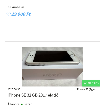
Kiskunhalas
29 900 Ft
AKKU: 100%
2026.06.30
iPhone SE (2gen)
IPhone SE 32 GB 2017 eladó
●
Állapota:
újszerű