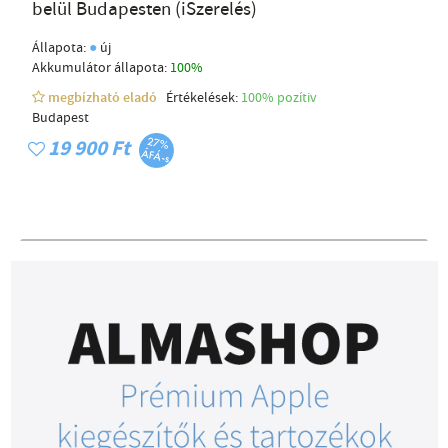
belül Budapesten (iSzerelés)
●
Állapota:
új
Akkumulátor állapota:
100%
megbízható eladó
Értékelések:
100% pozítiv
Budapest
19 900 Ft