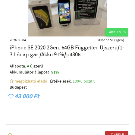
AKKU: 91%
2026.08.04
iPhone SE (2gen)
iPhone SE 2020 2Gen. 64GB Független Újszerű/1-
3 hónap gar./Akku 91%/p4806
●
Állapota:
újszerű
Akkumulátor állapota:
91%
megbízható eladó
Értékelések:
100% pozítiv
Budapest
43 000 Ft