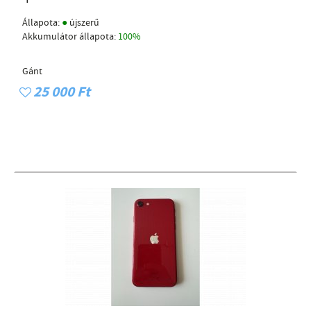
●
Állapota:
újszerű
Akkumulátor állapota:
100%
Gánt
25 000 Ft