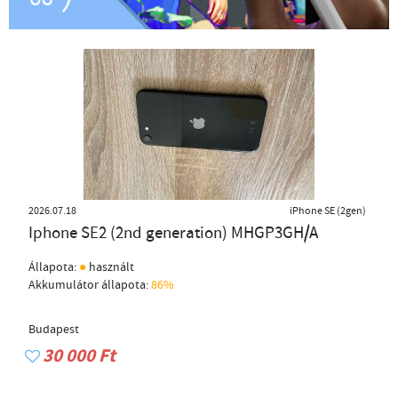
2026.07.18
iPhone SE (2gen)
Iphone SE2 (2nd generation) MHGP3GH/A
●
Állapota:
használt
Akkumulátor állapota:
86%
Budapest
30 000 Ft