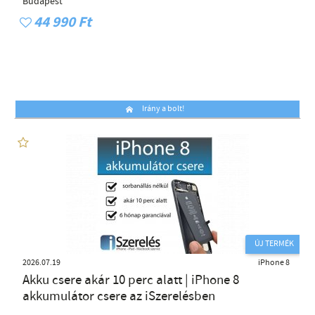
Budapest
44 990 Ft
Irány a bolt!
ÚJ TERMÉK
2026.07.19
iPhone 8
Akku csere akár 10 perc alatt | iPhone 8
akkumulátor csere az iSzerelésben