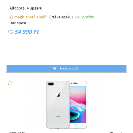
●
Állapota:
újszerű
megbízható eladó
Értékelések:
100% pozítiv
Budapest
54 990 Ft
Irány a bolt!