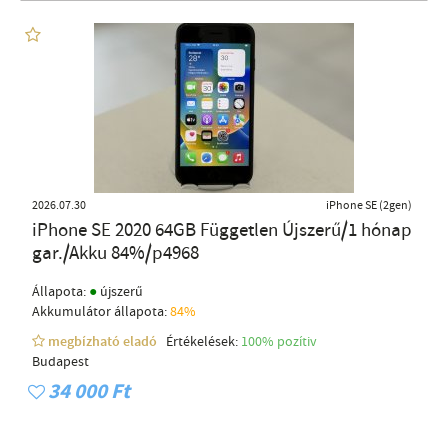
2026.07.30
iPhone SE (2gen)
iPhone SE 2020 64GB Független Újszerű/1 hónap
gar./Akku 84%/p4968
●
Állapota:
újszerű
Akkumulátor állapota:
84%
megbízható eladó
Értékelések:
100% pozítiv
Budapest
34 000 Ft