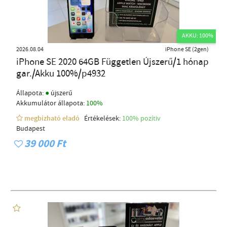
AKKU: 100%
2026.08.04
iPhone SE (2gen)
iPhone SE 2020 64GB Független Újszerű/1 hónap
gar./Akku 100%/p4932
●
Állapota:
újszerű
Akkumulátor állapota:
100%
megbízható eladó
Értékelések:
100% pozítiv
Budapest
39 000 Ft