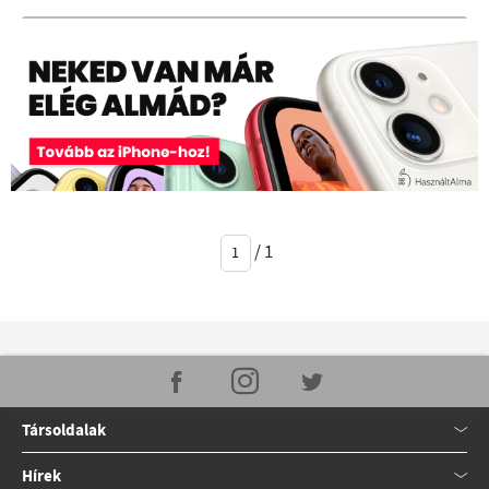
/
1
Társoldalak
Hírek