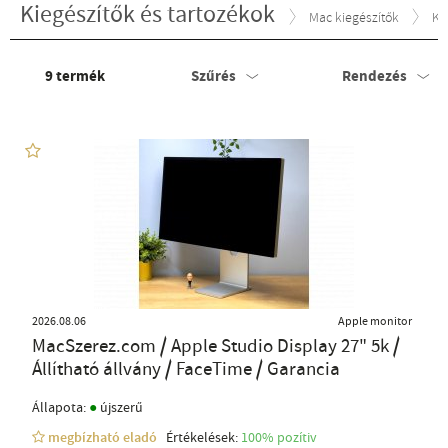
Kiegészítők és tartozékok
Mac kiegészítők
Ki
9
termék
Szűrés
Rendezés
2026.08.06
Apple monitor
MacSzerez.com / Apple Studio Display 27" 5k /
Állítható állvány / FaceTime / Garancia
●
Állapota:
újszerű
megbízható eladó
Értékelések:
100% pozítiv