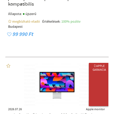
kompatibilis
●
Állapota:
újszerű
megbízható eladó
Értékelések:
100% pozítiv
Budapest
99 990 Ft
 APPLE
GARANCIA
ÚJ TERMÉK
2026.07.26
Apple monitor