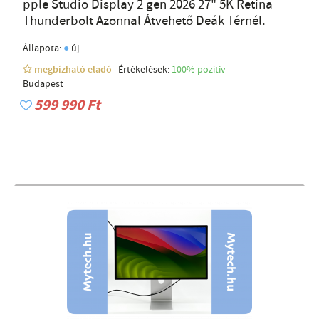
pple Studio Display 2 gen 2026 27" 5K Retina
Thunderbolt Azonnal Átvehető Deák Térnél.
●
Állapota:
új
megbízható eladó
Értékelések:
100% pozítiv
Budapest
599 990 Ft