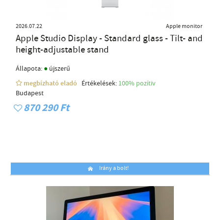
2026.07.22
Apple monitor
Apple Studio Display - Standard glass - Tilt- and
height-adjustable stand
●
Állapota:
újszerű
megbízható eladó
Értékelések:
100% pozítiv
Budapest
870 290 Ft
Irány a bolt!