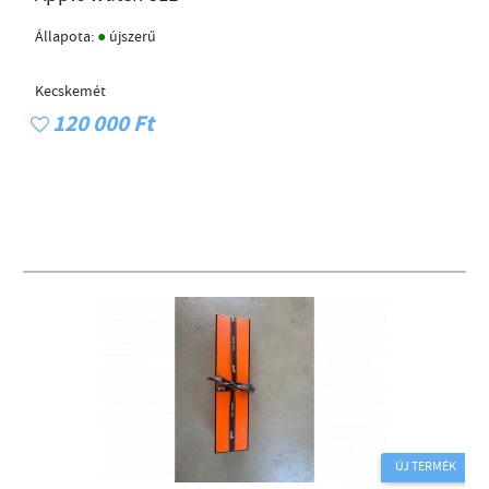
●
Állapota:
újszerű
Kecskemét
120 000 Ft
ÚJ TERMÉK