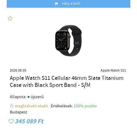
Irány a bolt!
2026.08.05
Apple Watch S11
Apple Watch S11 Cellular 46mm Slate Titanium
Case with Black Sport Band - S/M
●
Állapota:
újszerű
megbízható eladó
Értékelések:
100% pozítiv
Budapest
345 089 Ft