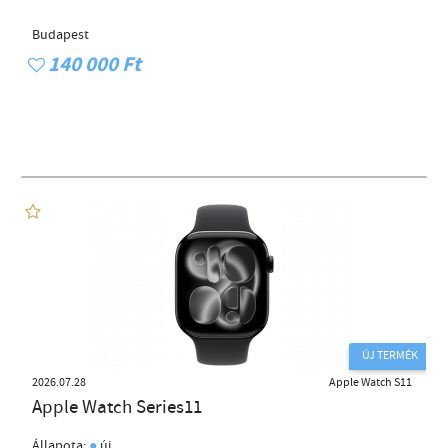
Budapest
140 000 Ft
ÚJ TERMÉK
2026.07.28
Apple Watch S11
Apple Watch Series11
●
Állapota:
új