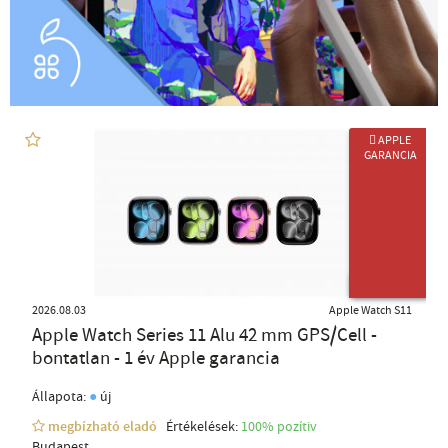
 APPLE
GARANCIA
ÚJ TERMÉK
2026.08.03
Apple Watch S11
Apple Watch Series 11 Alu 42 mm GPS/Cell -
bontatlan - 1 év Apple garancia
●
Állapota:
új
megbízható eladó
Értékelések:
100% pozítiv
Budapest