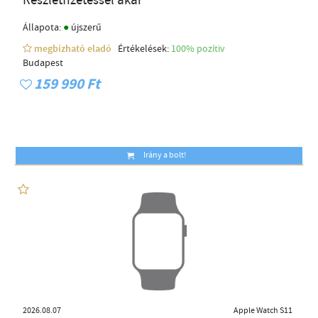
Részletfizetéssel akár
●
Állapota:
újszerű
megbízható eladó
Értékelések:
100% pozítiv
Budapest
159 990 Ft
Irány a bolt!
2026.08.07
Apple Watch S11