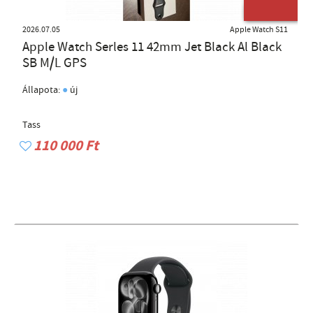
ÚJ TERMÉK
2026.07.05
Apple Watch S11
Apple Watch Serles 11 42mm Jet Black Al Black
SB M/L GPS
●
Állapota:
új
Tass
110 000 Ft