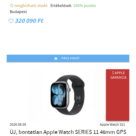
megbízható eladó
Értékelések:
100% pozítiv
Budapest
320 090 Ft
Irány a bolt!
 APPLE
GARANCIA
ÚJ TERMÉK
2026.08.05
Apple Watch S11
ÚJ, bontatlan Apple Watch SERIES 11 46mm GPS