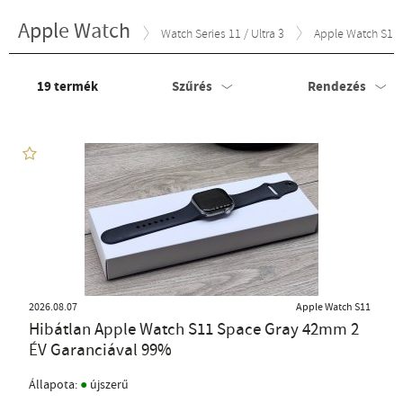
Apple Watch
Watch Series 11 / Ultra 3
Apple Watch S11
19
termék
Szűrés
Rendezés
2026.08.07
Apple Watch S11
Hibátlan Apple Watch S11 Space Gray 42mm 2
ÉV Garanciával 99%
●
Állapota:
újszerű