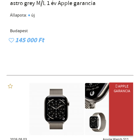
astro grey M/L 1 év Apple garancia
●
Állapota:
új
Budapest
145 000 Ft
 APPLE
GARANCIA
ÚJ TERMÉK
2026.08.03
Apple Watch S11