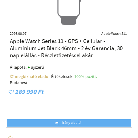
2026.08.07
Apple Watch S11
Apple Watch Series 11 - GPS + Cellular -
Aluminium Jet Black 46mm - 2 év Garancia, 30
nap elállás - Részletfizetéssel akár
●
Állapota:
újszerű
megbízható eladó
Értékelések:
100% pozítiv
Budapest
189 990 Ft
Irány a bolt!