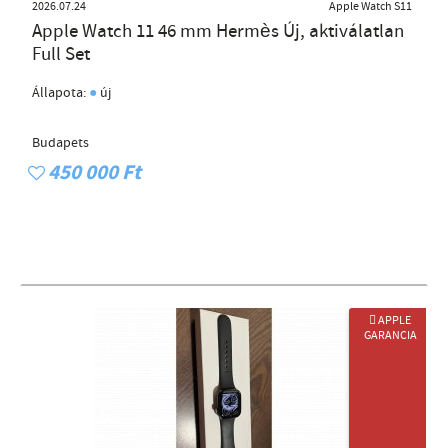
2026.07.24
Apple Watch S11
Apple Watch 11 46 mm Hermès Új, aktiválatlan
Full Set
●
Állapota:
új
Budapets
450 000 Ft
 APPLE
GARANCIA