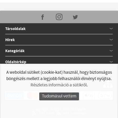
Társoldalak
Hírek
Kategóriák
Oldaltérkép
A weboldal sütiket (cookie-kat) használ, hogy biztonságos
Kapcsolat
böngészés mellett a legjobb felhasználói élményt nyújtsa.
Részletes információ a sütikről
.
Tudomásul vettem
Copyright © 2010-2026 StillApple
RSS hírek
RSS hirdetések