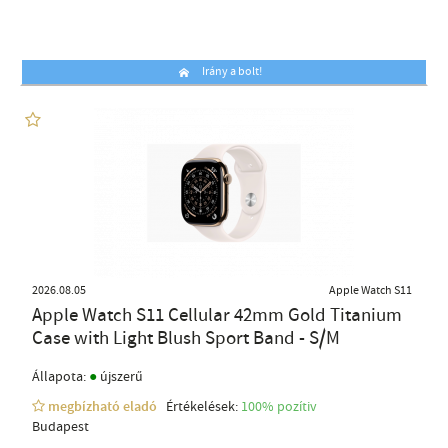
Irány a bolt!
2026.08.05
Apple Watch S11
Apple Watch S11 Cellular 42mm Gold Titanium
Case with Light Blush Sport Band - S/M
●
Állapota:
újszerű
megbízható eladó
Értékelések:
100% pozítiv
Budapest