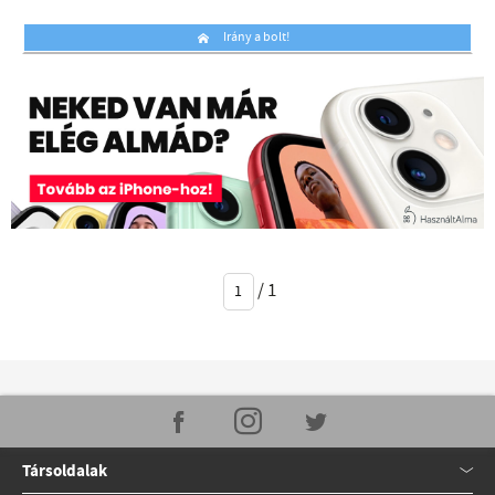
Irány a bolt!
/
1
Társoldalak