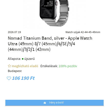
2026.07.19
Watch szíjak 42-44-45-49mm
Nomad Titanium Band, silver - Apple Watch
Ultra (49mm) 8/7 (45mm)/6/SE/5/4
(44mm)/3/2/1 (42mm)
●
Állapota:
újszerű
megbízható eladó
Értékelések:
100% pozítiv
Budapest
106 190 Ft
Irány a bolt!