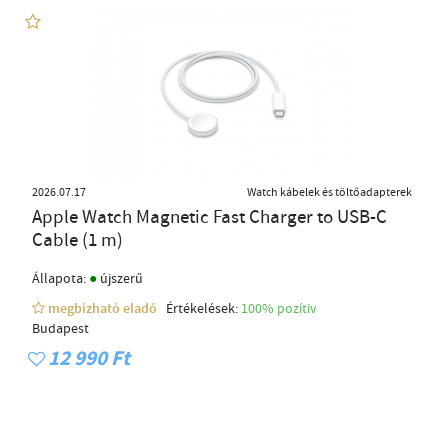
2026.07.17
Watch kábelek és töltőadapterek
Apple Watch Magnetic Fast Charger to USB-C
Cable (1 m)
●
Állapota:
újszerű
megbízható eladó
Értékelések:
100% pozítiv
Budapest
12 990 Ft