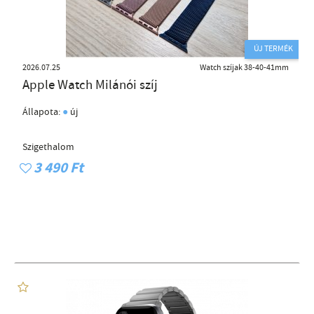
ÚJ TERMÉK
2026.07.25
Watch szíjak 38-40-41mm
Apple Watch Milánói szíj
●
Állapota:
új
Szigethalom
3 490 Ft