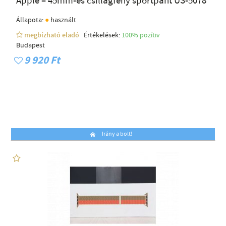
Apple – 45mm-es csillagfény sportpánt US-5078
●
Állapota:
használt
megbízható eladó
Értékelések:
100% pozítiv
Budapest
9 920 Ft
Irány a bolt!