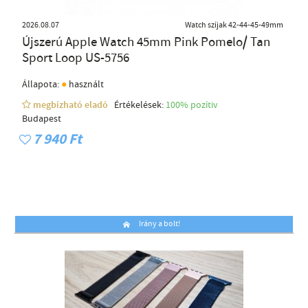
2026.08.07
Watch szíjak 42-44-45-49mm
Újszerú Apple Watch 45mm Pink Pomelo/ Tan
Sport Loop US-5756
●
Állapota:
használt
megbízható eladó
Értékelések:
100% pozítiv
Budapest
7 940 Ft
Irány a bolt!