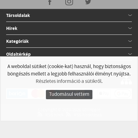
Társoldalak
Hírek
Kategóriák
Oldaltérkép
A weboldal sütiket (cookie-kat) használ, hogy biztonságos
Kapcsolat
böngészés mellett a legjobb felhasználói élményt nyújtsa.
Részletes információ a sütikről
.
Tudomásul vettem
Copyright © 2010-2026 StillApple
RSS hírek
RSS hirdetések