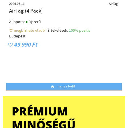
2026.07.11
AirTag
AirTag (4 Pack)
●
Állapota:
újszerű
megbízható eladó
Értékelések:
100% pozítiv
Budapest
49 990 Ft
Irány a bolt!