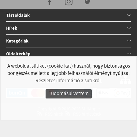
Társoldalak
Hírek
Kategóriák
Oldaltérkép
A weboldal sütiket (cookie-kat) használ, hogy biztonságos
Kapcsolat
böngészés mellett a legjobb felhasználói élményt nyújtsa.
Részletes információ a sütikről
.
Tudomásul vettem
Copyright © 2010-2026 StillApple
RSS hírek
RSS hirdetések