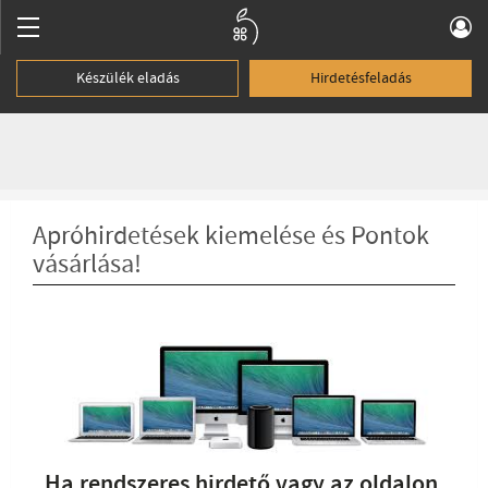
Készülék eladás
Hirdetésfeladás
Apróhirdetések kiemelése és ​Pontok
vásárlása!
Ha rendszeres hirdető vagy az oldalon,