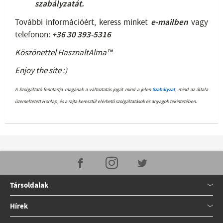
szabályzatát
.
További információért, keress minket
e-mailben
vagy
telefonon:
+36 30 393-5316
Köszönettel HasznaltAlma™
Enjoy the site :)
A Szolgáltató fenntartja magának a változtatás jogát mind a jelen
Szabályzat
, mind az általa
üzemeltetett Honlap, és a rajta keresztül elérhető szolgáltatások és anyagok tekintetében.
Társoldalak
Hírek