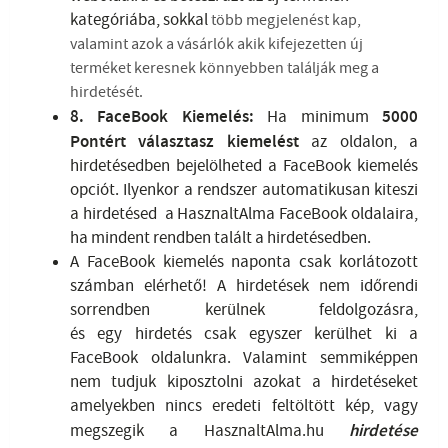
kategóriába, sokkal
több megjelenést kap,
valamint azok a vásárlók akik kifejezetten új
terméket keresnek könnyebben találják meg a
hirdetését.
8. FaceBook Kiemelés:
Ha minimum
5000
Pontért választasz kiemelést
az oldalon, a
hirdetésedben bejelölheted a FaceBook kiemelés
opciót. Ilyenkor a rendszer automatikusan kiteszi
a hirdetésed a HasznaltAlma FaceBook oldalaira,
ha mindent rendben talált a hirdetésedben.
A FaceBook kiemelés naponta csak korlátozott
számban elérhető! A hirdetések nem időrendi
sorrendben kerülnek feldolgozásra,
és egy hirdetés csak egyszer kerülhet ki a
FaceBook oldalunkra. Valamint semmiképpen
nem tudjuk kiposztolni azokat a hirdetéseket
amelyekben nincs eredeti feltöltött kép, vagy
megszegik a HasznaltAlma.hu
hirdetése