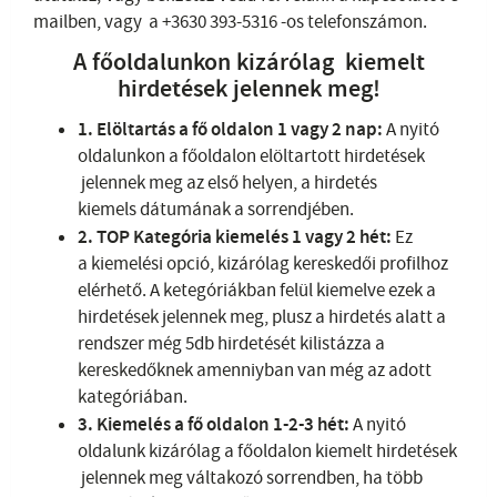
mailben
, vagy a +3630 393-5316 -os telefonszámon.
A főoldalunkon kizárólag kiemelt
hirdetések jelennek meg!
1. Elöltartás a fő oldalon 1 vagy 2 nap:
A nyitó
oldalunkon a főoldalon elöltartott hirdetések
jelennek meg az első helyen, a hirdetés
kiemels dátumának a sorrendjében.
2. TOP Kategória kiemelés 1 vagy 2 hét:
Ez
a kiemelési opció, kizárólag kereskedői profilhoz
elérhető. A ketegóriákban felül kiemelve ezek a
hirdetések jelennek meg, plusz a hirdetés alatt a
rendszer még 5db hirdetését kilistázza a
kereskedőknek amenniyban van még az adott
kategóriában.
3.
Kiemelés a fő oldalon 1-2-3 hét:
A nyitó
oldalunk kizárólag a főoldalon kiemelt hirdetések
jelennek meg váltakozó sorrendben, ha több