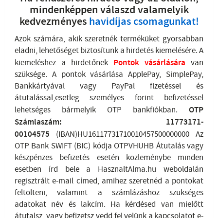
mindenképpen válaszd valamelyik
kedvezményes
havidíjas csomagunkat!
Azok számára, akik szeretnék terméküket gyorsabban
eladni, lehetőséget biztosítunk a hirdetés kiemelésére. A
kiemeléshez a hirdetőnek
Pontok vásárlására
van
szüksége. A pontok vásárlása ApplePay, SimplePay,
Bankkártyával vagy PayPal fizetéssel és
átutalással,esetleg személyes forint befizetéssel
lehetséges bármelyik OTP bankfiókban.
OTP
Számlaszám: 11773171-
00104575
(IBAN)HU16117731710010457500000000 Az
OTP Bank SWIFT (BIC) kódja OTPVHUHB Átutalás vagy
készpénzes befizetés esetén közleménybe minden
esetben írd bele a HasznaltAlma.hu weboldalán
regisztrált e-mail címed, amihez szeretnéd a pontokat
feltölteni, valamint a számlázáshoz szükséges
adatokat név és lakcím. Ha kérdésed van mielőtt
átutalsz, vagy befizetsz vedd fel velünk a kapcsolatot
e-