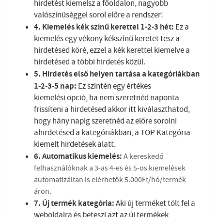
hirdetést kiemelsz a főoldalon, nagyobb
valószínüséggel sorol előre a rendszer!
4. Kiemelés kék színű kerettel 1-2-3 hét:
Ez a
kiemelés egy vékony kékszínű keretet tesz a
hirdetésed köré, ezzel a kék kerettel kiemelve a
hirdetésed a többi hirdetés közül.
5. Hirdetés első helyen tartása a kategóriákban
1-2-3-5 nap:
Ez szintén egy értékes
kiemelési opció, ha nem szeretnéd naponta
frissíteni a hirdetésed akkor itt kiválaszthatod,
hogy hány napig szeretnéd az előre sorolni
ahirdetésed a kategóriákban, a TOP Kategória
kiemelt hirdetések alatt.
6. Automatikus kiemelés:
A kereskedő
felhasználóknak a 3-as 4-es és 5-ös kiemelések
automatizáltan is elérhetők 5.000Ft/hó/termék
áron.
7. Új termék kategória:
Aki új terméket tölt fel a
weboldalra és beteszi azt az új termékek