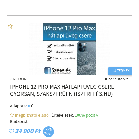
ÚJ TERMÉK
2026.08.02
iPhone szerviz
IPHONE 12 PRO MAX HÁTLAPI ÜVEG CSERE
GYORSAN, SZAKSZERŰEN (ISZERELÉS.HU)
●
Állapota:
új
megbízható eladó
Értékelések:
100% pozítiv
Budapest
34 900 Ft