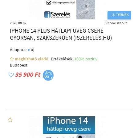
ÚJ TERMÉK
2026.08.02
iPhone szerviz
IPHONE 14 PLUS HÁTLAPI ÜVEG CSERE
GYORSAN, SZAKSZERŰEN (ISZERELÉS.HU)
●
Állapota:
új
megbízható eladó
Értékelések:
100% pozítiv
Budapest
35 900 Ft