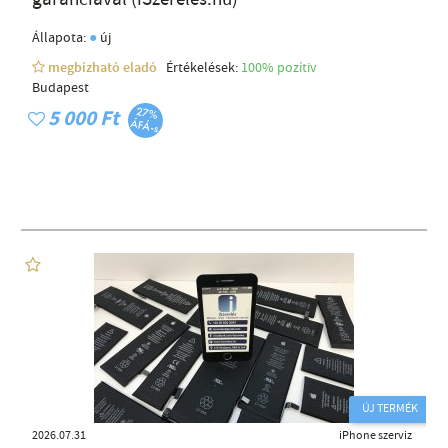
●
Állapota:
új
megbízható eladó
Értékelések:
100% pozítiv
Budapest
5 000 Ft
ÚJ TERMÉK
2026.07.31
iPhone szerviz