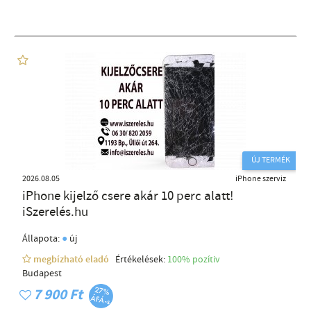
ÚJ TERMÉK
2026.08.05
iPhone szerviz
iPhone kijelző csere akár 10 perc alatt!
iSzerelés.hu
●
Állapota:
új
megbízható eladó
Értékelések:
100% pozítiv
Budapest
7 900 Ft