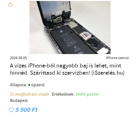
2026.08.05
iPhone szerviz
A vizes iPhone-ból nagyobb baj is lehet, mint
hinnéd. Száríttasd ki szervizben! (iSzerelés.hu)
●
Állapota:
újszerű
megbízható eladó
Értékelések:
100% pozítiv
Budapest
5 900 Ft