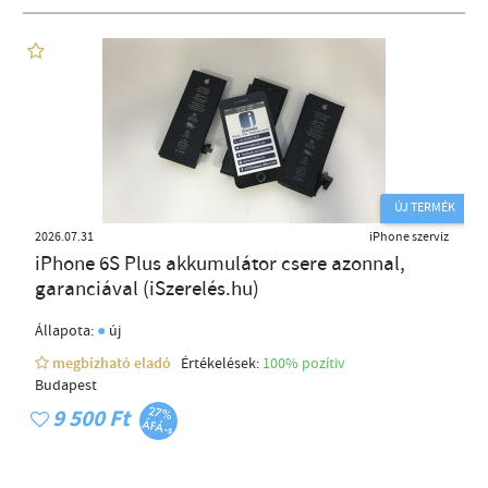
ÚJ TERMÉK
2026.07.31
iPhone szerviz
iPhone 6S Plus akkumulátor csere azonnal,
garanciával (iSzerelés.hu)
●
Állapota:
új
megbízható eladó
Értékelések:
100% pozítiv
Budapest
9 500 Ft