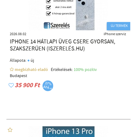
ÚJ TERMÉK
2026.08.02
iPhone szerviz
IPHONE 14 HÁTLAPI ÜVEG CSERE GYORSAN,
SZAKSZERŰEN (ISZERELÉS.HU)
●
Állapota:
új
megbízható eladó
Értékelések:
100% pozítiv
Budapest
35 900 Ft