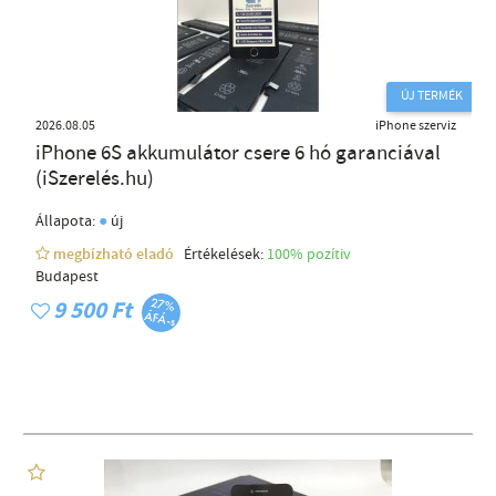
ÚJ TERMÉK
2026.08.05
iPhone szerviz
iPhone 6S akkumulátor csere 6 hó garanciával
(iSzerelés.hu)
●
Állapota:
új
megbízható eladó
Értékelések:
100% pozítiv
Budapest
9 500 Ft