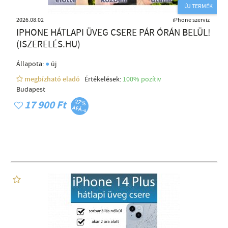
ÚJ TERMÉK
2026.08.02
iPhone szerviz
IPHONE HÁTLAPI ÜVEG CSERE PÁR ÓRÁN BELÜL!
(ISZERELÉS.HU)
●
Állapota:
új
megbízható eladó
Értékelések:
100% pozítiv
Budapest
17 900 Ft