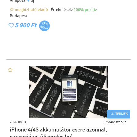
●
Állapota:
új
megbízható eladó
Értékelések:
100% pozítiv
Budapest
5 900 Ft
ÚJ TERMÉK
2026.08.01
iPhone szerviz
iPhone 4/4S akkumulátor csere azonnal,
garanciával (iSzerelés.hu)