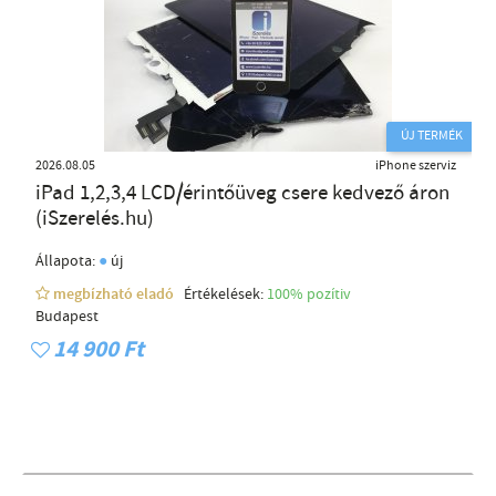
ÚJ TERMÉK
2026.08.05
iPhone szerviz
iPad 1,2,3,4 LCD/érintőüveg csere kedvező áron
(iSzerelés.hu)
●
Állapota:
új
megbízható eladó
Értékelések:
100% pozítiv
Budapest
14 900 Ft