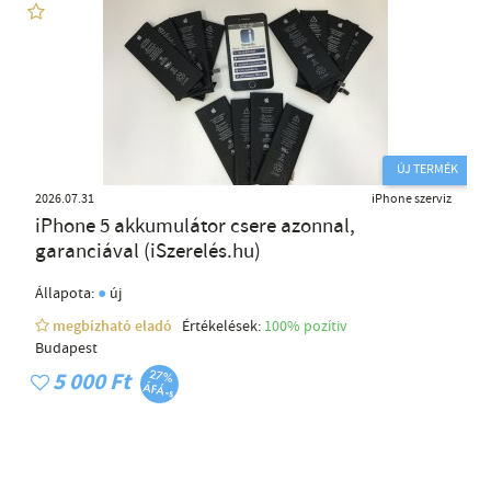
ÚJ TERMÉK
2026.07.31
iPhone szerviz
iPhone 5 akkumulátor csere azonnal,
garanciával (iSzerelés.hu)
●
Állapota:
új
megbízható eladó
Értékelések:
100% pozítiv
Budapest
5 000 Ft