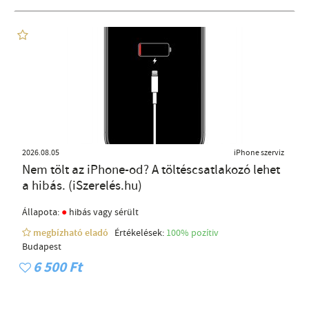
2026.08.05
iPhone szerviz
Nem tölt az iPhone-od? A töltéscsatlakozó lehet
a hibás. (iSzerelés.hu)
●
Állapota:
hibás vagy sérült
megbízható eladó
Értékelések:
100% pozítiv
Budapest
6 500 Ft