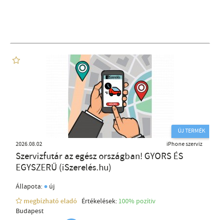
ÚJ TERMÉK
2026.08.02
iPhone szerviz
Szervizfutár az egész országban! GYORS ÉS
EGYSZERŰ (iSzerelés.hu)
●
Állapota:
új
megbízható eladó
Értékelések:
100% pozítiv
Budapest