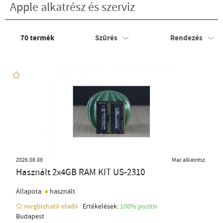
Apple alkatrész és szerviz
70
termék
Szűrés
Rendezés
2026.08.08
Mac alkatrész
Használt 2x4GB RAM KIT US-2310
●
Állapota:
használt
megbízható eladó
Értékelések:
100% pozítiv
Budapest