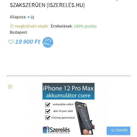
SZAKSZERŰEN (ISZERELÉS.HU)
●
Állapota:
új
megbízható eladó
Értékelések:
100% pozítiv
Budapest
19 900 Ft
ÚJ TERMÉK