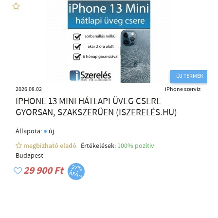
ÚJ TERMÉK
2026.08.02
iPhone szerviz
IPHONE 13 MINI HÁTLAPI ÜVEG CSERE
GYORSAN, SZAKSZERŰEN (ISZERELÉS.HU)
●
Állapota:
új
megbízható eladó
Értékelések:
100% pozítiv
Budapest
29 900 Ft