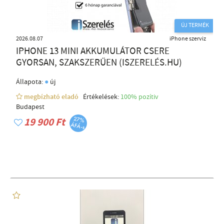
ÚJ TERMÉK
2026.08.07
iPhone szerviz
IPHONE 13 MINI AKKUMULÁTOR CSERE
GYORSAN, SZAKSZERŰEN (ISZERELÉS.HU)
●
Állapota:
új
megbízható eladó
Értékelések:
100% pozítiv
Budapest
19 900 Ft