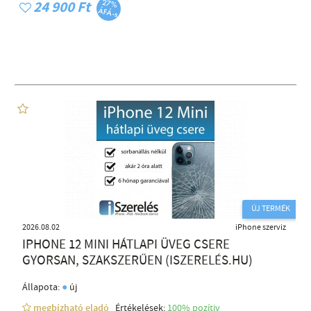
24 900 Ft
ÚJ TERMÉK
2026.08.02
iPhone szerviz
IPHONE 12 MINI HÁTLAPI ÜVEG CSERE
GYORSAN, SZAKSZERŰEN (ISZERELÉS.HU)
●
Állapota:
új
megbízható eladó
Értékelések:
100% pozítiv