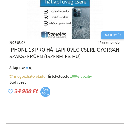
ÚJ TERMÉK
2026.08.02
iPhone szerviz
IPHONE 13 PRO HÁTLAPI ÜVEG CSERE GYORSAN,
SZAKSZERŰEN (ISZERELÉS.HU)
●
Állapota:
új
megbízható eladó
Értékelések:
100% pozítiv
Budapest
34 900 Ft