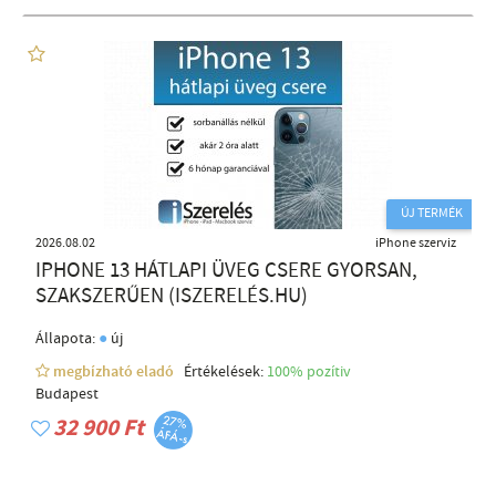
ÚJ TERMÉK
2026.08.02
iPhone szerviz
IPHONE 13 HÁTLAPI ÜVEG CSERE GYORSAN,
SZAKSZERŰEN (ISZERELÉS.HU)
●
Állapota:
új
megbízható eladó
Értékelések:
100% pozítiv
Budapest
32 900 Ft