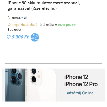
iPhone 5C akkumulátor csere azonnal,
garanciával (iSzerelés.hu)
●
Állapota:
új
megbízható eladó
Értékelések:
100% pozítiv
Budapest
5 900 Ft