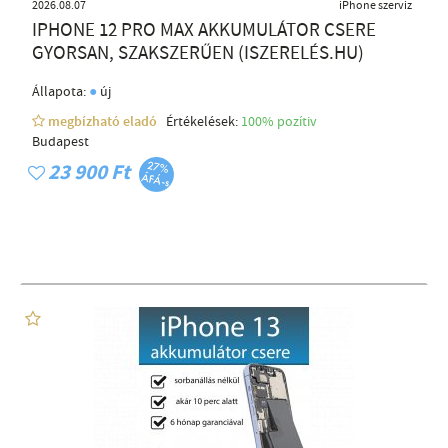
2026.08.07
iPhone szerviz
IPHONE 12 PRO MAX AKKUMULÁTOR CSERE
GYORSAN, SZAKSZERŰEN (ISZERELÉS.HU)
●
Állapota:
új
megbízható eladó
Értékelések:
100% pozítiv
Budapest
23 900 Ft