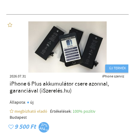
ÚJ TERMÉK
2026.07.31
iPhone szerviz
iPhone 6 Plus akkumulátor csere azonnal,
garanciával (iSzerelés.hu)
●
Állapota:
új
megbízható eladó
Értékelések:
100% pozítiv
Budapest
9 500 Ft