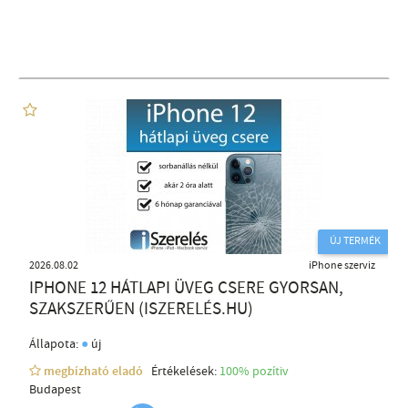
ÚJ TERMÉK
2026.08.02
iPhone szerviz
IPHONE 12 HÁTLAPI ÜVEG CSERE GYORSAN,
SZAKSZERŰEN (ISZERELÉS.HU)
●
Állapota:
új
megbízható eladó
Értékelések:
100% pozítiv
Budapest