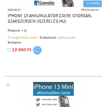
ÚJ TERMÉK
2026.08.07
iPhone szerviz
IPHONE 13 AKKUMULÁTOR CSERE GYORSAN,
SZAKSZERŰEN (ISZERELÉS.HU)
●
Állapota:
új
megbízható eladó
Értékelések:
100% pozítiv
Budapest
19 900 Ft