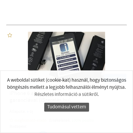
ÚJ TERMÉK
A weboldal sütiket (cookie-kat) használ, hogy biztonságos
2026.07.31
iPhone szerviz
böngészés mellett a legjobb felhasználói élményt nyújtsa.
iPhone 6 akkumulátor csere azonnal,
Részletes információ a sütikről
.
garanciával (iSzerelés.hu)
Tudomásul vettem
●
Állapota:
új
megbízható eladó
Értékelések:
100% pozítiv
Budapest