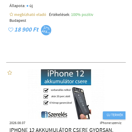
●
Állapota:
új
megbízható eladó
Értékelések:
100% pozítiv
Budapest
18 900 Ft
ÚJ TERMÉK
2026.08.07
iPhone szerviz
IPHONE 12 AKKUMULÁTOR CSERE GYORSAN,