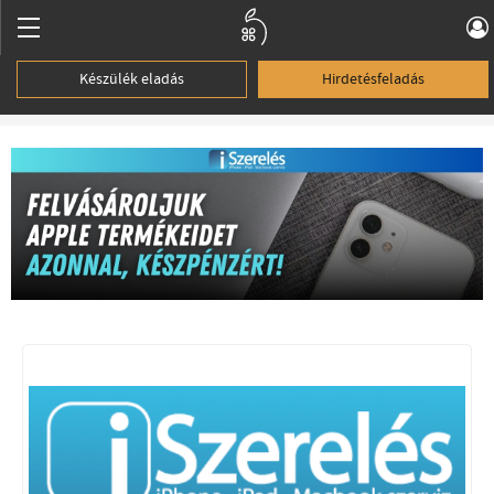
Készülék eladás
Hirdetésfeladás