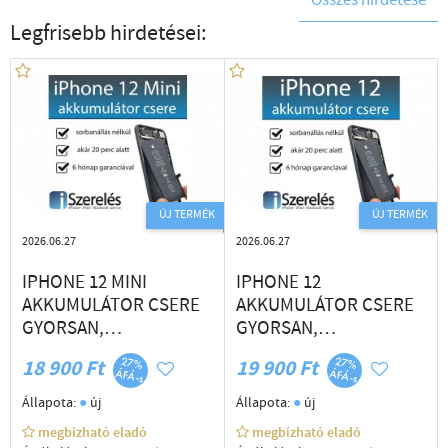
Összes hirdetése
Legfrisebb hirdetései:
ÚJ TERMÉK
ÚJ TERMÉK
2026.06.27
2026.06.27
IPHONE 12 MINI
IPHONE 12
AKKUMULÁTOR CSERE
AKKUMULÁTOR CSERE
GYORSAN,
GYORSAN,
SZAKSZERŰEN
SZAKSZERŰEN
18 900 Ft
19 900 Ft
(ISZERELÉS.HU)
(ISZERELÉS.HU)
●
●
Állapota:
új
Állapota:
új
megbízható eladó
megbízható eladó