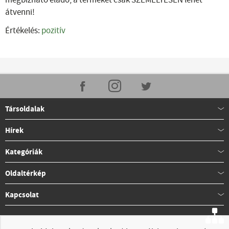
megbízható eladó, a terméket csak SZEMÉLYESEN lehet
átvenni!
Értékelés:
pozitív
Társoldalak
Hírek
Kategóriák
Oldaltérkép
Kapcsolat