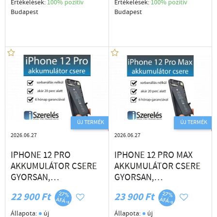
Értékelések:
100% pozítiv
Értékelések:
100% pozítiv
Budapest
Budapest
ÚJ TERMÉK
ÚJ TERMÉK
2026.06.27
2026.06.27
IPHONE 12 PRO
IPHONE 12 PRO MAX
AKKUMULÁTOR CSERE
AKKUMULÁTOR CSERE
GYORSAN,
GYORSAN,
SZAKSZERŰEN
SZAKSZERŰEN
22 900 Ft
23 900 Ft
(ISZERELÉS.HU)
(ISZERELÉS.HU)
●
●
Állapota:
új
Állapota:
új