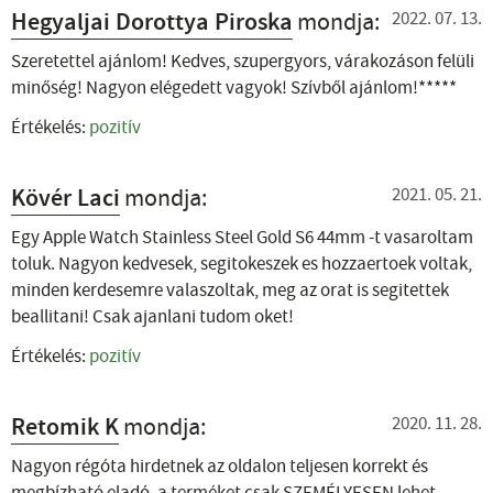
Hegyaljai Dorottya Piroska
mondja:
2022. 07. 13.
Szeretettel ajánlom! Kedves, szupergyors, várakozáson felüli
minőség! Nagyon elégedett vagyok! Szívből ajánlom!*****
Értékelés:
pozitív
Kövér Laci
mondja:
2021. 05. 21.
Egy Apple Watch Stainless Steel Gold S6 44mm -t vasaroltam
toluk. Nagyon kedvesek, segitokeszek es hozzaertoek voltak,
minden kerdesemre valaszoltak, meg az orat is segitettek
beallitani! Csak ajanlani tudom oket!
Értékelés:
pozitív
Retomik K
mondja:
2020. 11. 28.
Nagyon régóta hirdetnek az oldalon teljesen korrekt és