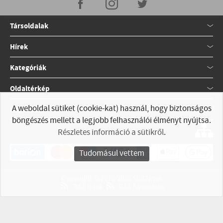
Társoldalak
Hírek
Kategóriák
Oldaltérkép
A weboldal sütiket (cookie-kat) használ, hogy biztonságos
Kapcsolat
böngészés mellett a legjobb felhasználói élményt nyújtsa.
Részletes információ a sütikről
.
Tudomásul vettem
Copyright © 2010-2026 StillApple
RSS hírek
RSS hirdetések