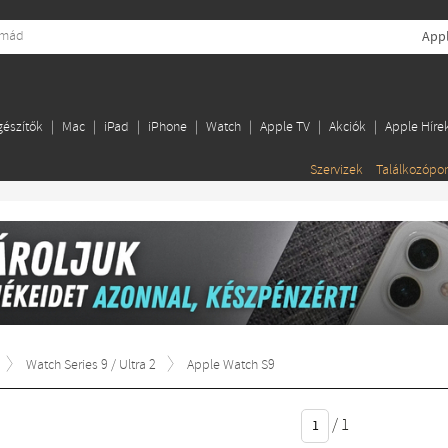
App
gészítők
Mac
iPad
iPhone
Watch
Apple TV
Akciók
Apple Híre
Szervizek
Találkozópo
Watch Series 9 / Ultra 2
Apple Watch S9
/
1