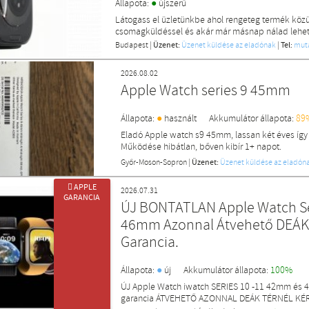
●
Állapota:
újszerű
Látogass el üzletünkbe ahol rengeteg termék közü
csomagküldéssel és akár már másnap nálad lehet 
Budapest
|
Üzenet:
Üzenet küldése az eladónak
|
Tel:
mut
2026.08.02
Apple Watch series 9 45mm
●
Állapota:
használt
Akkumulátor állapota:
89
Eladó Apple watch s9 45mm, lassan két éves így 
Működése hibátlan, bőven kibír 1+ napot.
Győr-Moson-Sopron
|
Üzenet:
Üzenet küldése az eladón
 APPLE
2026.07.31
GARANCIA
ÚJ BONTATLAN Apple Watch Series 10 S10 11 
46mm Azonnal Átvehető DEÁK 
Garancia.
●
Állapota:
új
Akkumulátor állapota:
100%
ÚJ Apple Watch iwatch SERIES 10 -11 42mm és 4
garancia ÁTVEHETŐ AZONNAL DEÁK TÉRNÉL KÉ