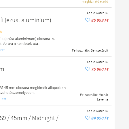
megbízható eladó
Apple Watch S9
i (ezüst aluminium)
85 999 Ft
%
i-s (ezüst aluminimum) okosóra. Az
t. Az óra a kezdetek óta..
tat
Felhasználó :
Bencze Zsolt
Apple Watch S9
mm
75 000 Ft
GPS 45 mm okosóra megkímélt állapotban.
tvehető személyesen..
Felhasználó :
Molnár
utat
Levente
Apple Watch S9
S9 / 45mm / Midnight /
84 990 Ft