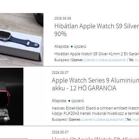
2026.08.08
Hibátlan Apple Watch S9 Silve
90%
●
Állapota:
újszerű
Hibátlan Apple Watch S9 Silver 41mm 2 ÉV Gara
Budapest
|
Üzenet:
Üzenet küldése az eladónak
|
Tel:
mu
2026.08.07
Apple Watch Series 9 Alumin
akku - 12 HÓ GARANCIA
●
Állapota:
újszerű
Kedves Érdeklődő! Eladó a címben említett Watch
kódja: FLP2043 Kérlek hívásnál hivatkozz a termék
Budapest
|
Üzenet:
Üzenet küldése az eladónak
|
Tel:
mut
2026.08.07