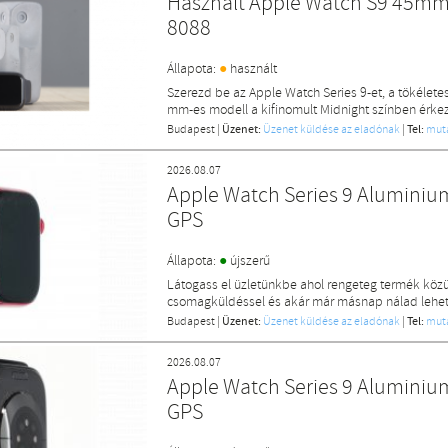
Használt Apple Watch S9 45mm
8088
●
Állapota:
használt
Szerezd be az Apple Watch Series 9-et, a tökélet
mm-es modell a kifinomult Midnight színben érkezik
Budapest
|
Üzenet:
Üzenet küldése az eladónak
|
Tel:
mut
2026.08.07
Apple Watch Series 9 Alumin
GPS
●
Állapota:
újszerű
Látogass el üzletünkbe ahol rengeteg termék közü
csomagküldéssel és akár már másnap nálad lehet 
Budapest
|
Üzenet:
Üzenet küldése az eladónak
|
Tel:
mut
2026.08.07
Apple Watch Series 9 Alumini
GPS