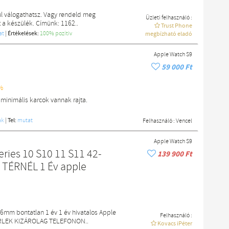
l válogathatsz. Vagy rendeld meg
Üzleti felhasználó :
a készülék. Címünk: 1162..
Trust Phone
at
|
Értékelések:
100% pozítiv
megbízható eladó
Apple Watch S9
59 000 Ft
%
minimális karcok vannak rajta.
ak
|
Tel:
mutat
Felhasználó :
Vencel
Apple Watch S9
S11 42-
139 900 Ft
TÉRNÉL 1 Év apple
6mm bontatlan 1 év 1 év hivatalos Apple
Felhasználó :
RLEK KIZÁROLAG TELEFONON..
Kovacs iPéter