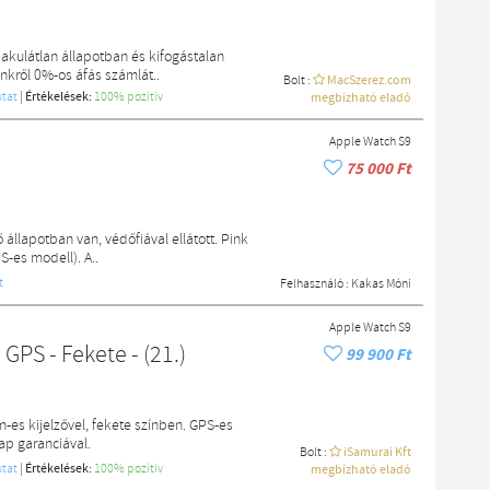
kulátlan állapotban és kifogástalan
nkről 0%-os áfás számlát..
Bolt :
MacSzerez.com
tat
|
Értékelések:
100% pozítiv
megbízható eladó
Apple Watch S9
75 000 Ft
állapotban van, védőfiával ellátott. Pink
S-es modell). A..
t
Felhasználó :
Kakas Móni
Apple Watch S9
GPS - Fekete - (21.)
99 900 Ft
-es kijelzővel, fekete színben. GPS-es
ap garanciával.
Bolt :
iSamurai Kft
tat
|
Értékelések:
100% pozítiv
megbízható eladó