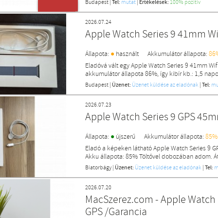
Budapest
|
Tel:
mutat
|
Értékelések:
100% pozítiv
ÚJ TERMÉK
2026.07.24
Apple Watch Series 9 41mm Wif
●
Állapota:
használt
Akkumulátor állapota:
86
Eladóvá vált egy Apple Watch Series 9 41mm Wif
akkumulátor állapota 86%, így kibír kb.: 1,5 napo
Budapest
|
Üzenet:
Üzenet küldése az eladónak
|
Tel:
mu
2026.07.23
Apple Watch Series 9 GPS 45
●
Állapota:
újszerű
Akkumulátor állapota:
85%
Eladó a képeken látható Apple Watch Series 9 
Akku állapota: 85% Töltővel dobozában adom. Á
Biatorbágy
|
Üzenet:
Üzenet küldése az eladónak
|
Tel:
m
2026.07.20
MacSzerez.com - Apple Watch 
GPS /Garancia