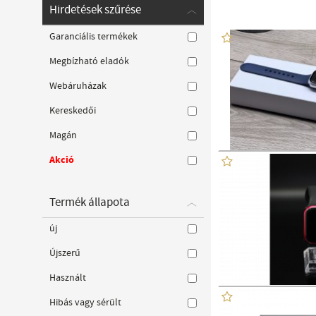
Hirdetések szűrése
Garanciális termékek
Megbízható eladók
Webáruházak
Kereskedői
Magán
Akció
Termék állapota
új
Újszerű
Használt
Hibás vagy sérült