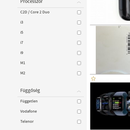
Processzor
C2D / Core 2 Duo
i3
i5
i7
i9
M1
M2
Függőség
Független
Vodafone
Telenor