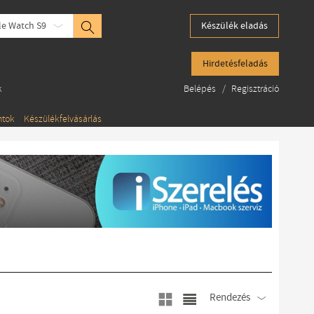
le Watch S9
Készülék eladás
Hirdetésfeladás
k
Belépés
/
Regisztráció
ntok
Készülékfelvásárlás
Rendezés