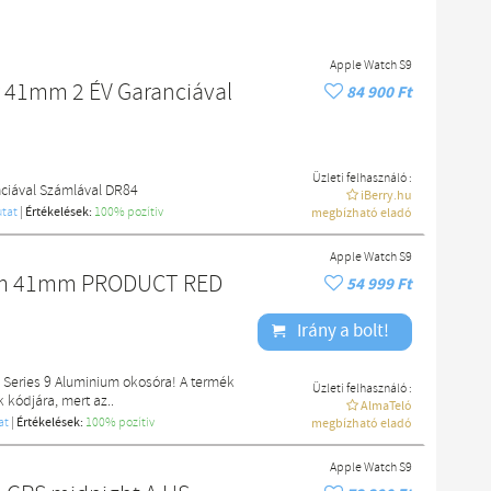
Apple Watch S9
r 41mm 2 ÉV Garanciával
84 900 Ft
Üzleti felhasználó :
nciával Számlával DR84
iBerry.hu
tat
|
Értékelések:
100% pozítiv
megbízható eladó
Apple Watch S9
ium 41mm PRODUCT RED
54 999 Ft
Irány a bolt!
 Series 9 Aluminium okosóra! A termék
Üzleti felhasználó :
 kódjára, mert az..
AlmaTeló
at
|
Értékelések:
100% pozítiv
megbízható eladó
Apple Watch S9