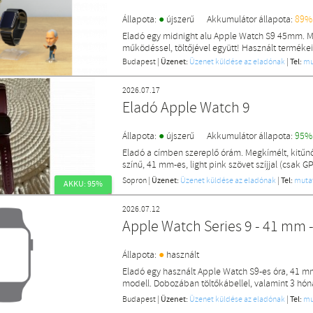
●
Állapota:
újszerű
Akkumulátor állapota:
89%
Eladó egy midnight alu Apple Watch S9 45mm. Ma
működéssel, töltőjével együtt! Használt termékei
Budapest
|
Üzenet:
Üzenet küldése az eladónak
|
Tel:
mu
2026.07.17
Eladó Apple Watch 9
●
Állapota:
újszerű
Akkumulátor állapota:
95%
Eladó a címben szereplő órám. Megkímélt, kitűnő 
színű, 41 mm-es, light pink szövet szíjjal (csak GP
Sopron
|
Üzenet:
Üzenet küldése az eladónak
|
Tel:
muta
AKKU: 95%
2026.07.12
Apple Watch Series 9 - 41 mm - 
●
Állapota:
használt
Eladó egy használt Apple Watch S9-es óra, 41 mm
modell. Dobozában töltőkábellel, valamint 3 hón
Budapest
|
Üzenet:
Üzenet küldése az eladónak
|
Tel:
mu