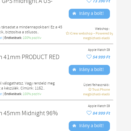
 GPS midnight A US-
73 390 Ft
Irány a bolt!
es társadat a mindennapokban! Ez a 45
Webshop :
, biztosítva a stílusos..
iCrew webshop – Powered by macdoki
at
|
Értékelések:
100% pozítiv
megbízható eladó
Apple Watch S9
ium 41mm PRODUCT RED
54 999 Ft
Irány a bolt!
l válogathatsz. Vagy rendeld meg
Üzleti felhasználó :
a készülék. Címünk: 1162..
Trust Phone
at
|
Értékelések:
100% pozítiv
megbízható eladó
Apple Watch S9
um 45mm Midnight 96%
84 999 Ft
Irány a bolt!