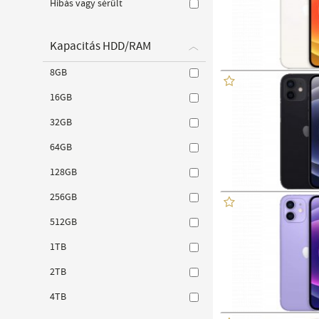
Hibás vagy sérült
Kapacitás HDD/RAM
8GB
16GB
32GB
64GB
128GB
256GB
512GB
1TB
2TB
4TB