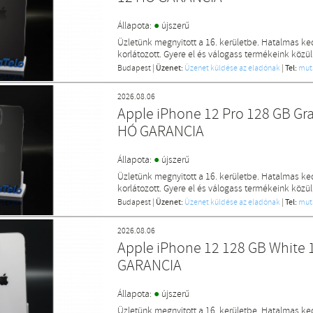
●
Állapota:
újszerű
Üzletünk megnyitott a 16. kerületbe. Hatalmas k
korlátozott. Gyere el és válogass termékeink közül
Budapest
|
Üzenet:
Üzenet küldése az eladónak
|
Tel:
mut
2026.08.06
Apple iPhone 12 Pro 128 GB Gr
HÓ GARANCIA
●
Állapota:
újszerű
Üzletünk megnyitott a 16. kerületbe. Hatalmas k
korlátozott. Gyere el és válogass termékeink közül
Budapest
|
Üzenet:
Üzenet küldése az eladónak
|
Tel:
mut
2026.08.06
Apple iPhone 12 128 GB White 
GARANCIA
●
Állapota:
újszerű
Üzletünk megnyitott a 16. kerületbe. Hatalmas k