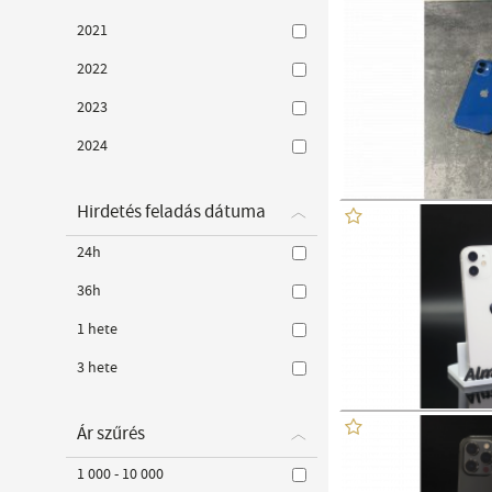
2021
2022
2023
2024
Hirdetés feladás dátuma
24h
36h
1 hete
3 hete
Ár szűrés
1 000 - 10 000