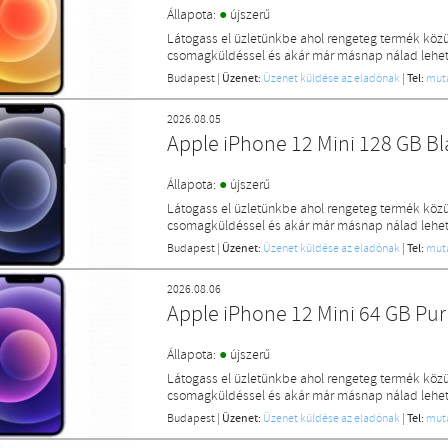
●
Állapota:
újszerű
Látogass el üzletünkbe ahol rengeteg termék közü
csomagküldéssel és akár már másnap nálad lehet 
Budapest
|
Üzenet:
Üzenet küldése az eladónak
|
Tel:
mut
2026.08.05
Apple iPhone 12 Mini 128 GB B
●
Állapota:
újszerű
Látogass el üzletünkbe ahol rengeteg termék közü
csomagküldéssel és akár már másnap nálad lehet 
Budapest
|
Üzenet:
Üzenet küldése az eladónak
|
Tel:
mut
2026.08.06
Apple iPhone 12 Mini 64 GB Pu
●
Állapota:
újszerű
Látogass el üzletünkbe ahol rengeteg termék közü
csomagküldéssel és akár már másnap nálad lehet 
Budapest
|
Üzenet:
Üzenet küldése az eladónak
|
Tel:
mut