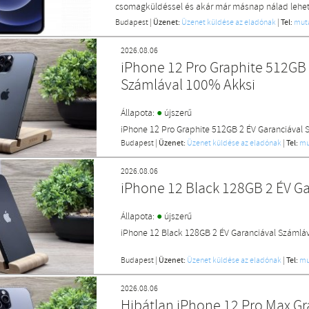
csomagküldéssel és akár már másnap nálad lehet 
Budapest
|
Üzenet:
Üzenet küldése az eladónak
|
Tel:
mut
2026.08.06
iPhone 12 Pro Graphite 512GB 
Számlával 100% Akksi
●
Állapota:
újszerű
iPhone 12 Pro Graphite 512GB 2 ÉV Garanciával
Budapest
|
Üzenet:
Üzenet küldése az eladónak
|
Tel:
mu
2026.08.06
iPhone 12 Black 128GB 2 ÉV G
●
Állapota:
újszerű
iPhone 12 Black 128GB 2 ÉV Garanciával Számlá
Budapest
|
Üzenet:
Üzenet küldése az eladónak
|
Tel:
mu
2026.08.06
Hibátlan iPhone 12 Pro Max Gr