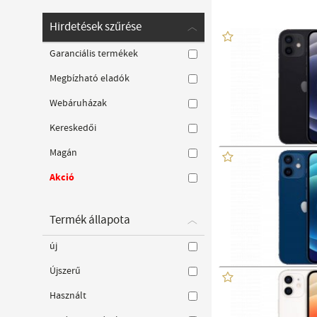
Hirdetések szűrése
Garanciális termékek
Megbízható eladók
Webáruházak
Kereskedői
Magán
Akció
Termék állapota
új
Újszerű
Használt