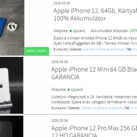
2026.08.06
Apple iPhone 12, 64Gb, Kártya
100% Akkumulátor
●
Állapota:
újszerű
Akkumulátor állapota:
100
Eladó a címben említett iPhone 12 64GB-os készü
Gyári Kártyafüggetlen 64 GB - Tárhely Minden funk
Budapest
|
Üzenet:
Üzenet küldése az eladónak
|
Tel:
mu
AKKU: 100%
2026.08.06
Apple iPhone 12 Mini 64 GB Bl
GARANCIA
●
Állapota:
újszerű
Üzletünk megnyitott a 16. kerületbe. Hatalmas k
korlátozott. Gyere el és válogass termékeink közül
Budapest
|
Üzenet:
Üzenet küldése az eladónak
|
Tel:
mut
2026.08.06
Apple iPhone 12 Pro Max 256 G
12 HÓ GARANCIA