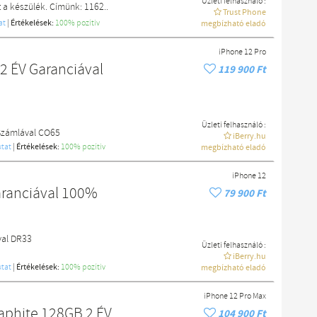
Üzleti felhasználó :
a készülék. Címünk: 1162..
Trust Phone
at
|
Értékelések:
100% pozítiv
megbízható eladó
iPhone 12 Pro
2 ÉV Garanciával
119 900 Ft
Üzleti felhasználó :
 Számlával CO65
iBerry.hu
tat
|
Értékelések:
100% pozítiv
megbízható eladó
iPhone 12
aranciával 100%
79 900 Ft
val DR33
Üzleti felhasználó :
iBerry.hu
tat
|
Értékelések:
100% pozítiv
megbízható eladó
iPhone 12 Pro Max
aphite 128GB 2 ÉV
104 900 Ft