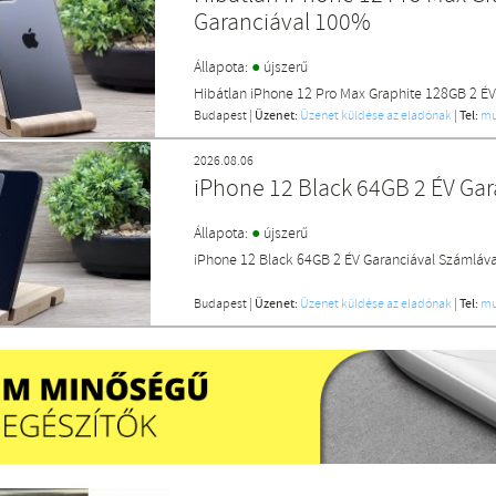
Garanciával 100%
●
Állapota:
újszerű
Hibátlan iPhone 12 Pro Max Graphite 128GB 2 ÉV
Budapest
|
Üzenet:
Üzenet küldése az eladónak
|
Tel:
mu
2026.08.06
iPhone 12 Black 64GB 2 ÉV Ga
●
Állapota:
újszerű
iPhone 12 Black 64GB 2 ÉV Garanciával Számláv
Budapest
|
Üzenet:
Üzenet küldése az eladónak
|
Tel:
mu