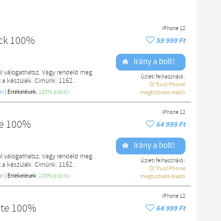
iPhone 12
ack 100%
59 999 Ft
Irány a bolt!
l válogathatsz. Vagy rendeld meg
Üzleti felhasználó :
a készülék. Címünk: 1162..
Trust Phone
at
|
Értékelések:
100% pozítiv
megbízható eladó
iPhone 12
ue 100%
64 999 Ft
Irány a bolt!
l válogathatsz. Vagy rendeld meg
Üzleti felhasználó :
a készülék. Címünk: 1162..
Trust Phone
at
|
Értékelések:
100% pozítiv
megbízható eladó
iPhone 12
ite 100%
64 999 Ft