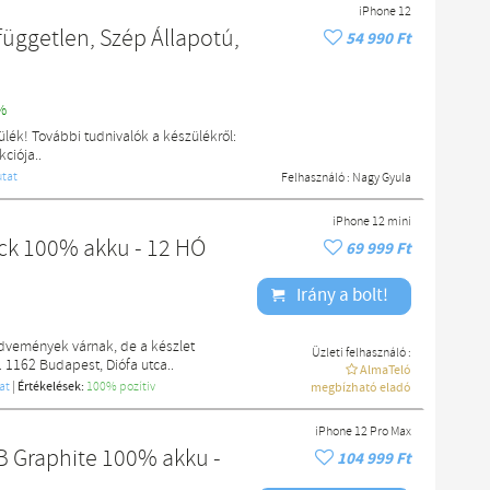
iPhone 12
független, Szép Állapotú,
54 990 Ft
%
lék! További tudnivalók a készülékről:
ciója..
tat
Felhasználó :
Nagy Gyula
iPhone 12 mini
ack 100% akku - 12 HÓ
69 999 Ft
Irány a bolt!
edvemények várnak, de a készlet
Üzleti felhasználó :
. 1162 Budapest, Diófa utca..
AlmaTeló
at
|
Értékelések:
100% pozítiv
megbízható eladó
iPhone 12 Pro Max
B Graphite 100% akku -
104 999 Ft