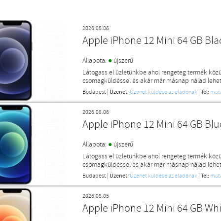
2026.08.06
Apple iPhone 12 Mini 64 GB Bl
●
Állapota:
újszerű
Látogass el üzletünkbe ahol rengeteg termék közü
csomagküldéssel és akár már másnap nálad lehet 
Budapest
|
Üzenet:
Üzenet küldése az eladónak
|
Tel:
mut
2026.08.06
Apple iPhone 12 Mini 64 GB Bl
●
Állapota:
újszerű
Látogass el üzletünkbe ahol rengeteg termék közü
csomagküldéssel és akár már másnap nálad lehet 
Budapest
|
Üzenet:
Üzenet küldése az eladónak
|
Tel:
mut
2026.08.05
Apple iPhone 12 Mini 64 GB Wh