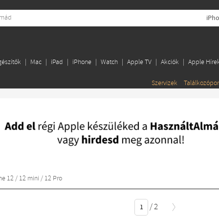
gészítők
Mac
iPad
iPhone
Watch
Apple TV
Akciók
Apple Híre
Szervizek
Találkozópo
ne 12 / 12 mini / 12 Pro
/
2