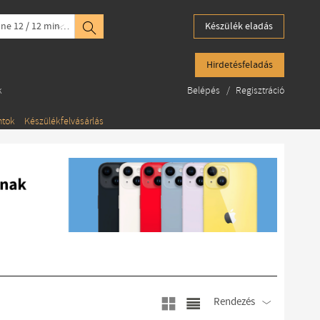
iPhone 12 / 12 mini / 12 Pro
Készülék eladás
Hirdetésfeladás
k
Belépés
/
Regisztráció
ntok
Készülékfelvásárlás
Rendezés