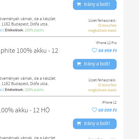
Irány a bolt!
edvemények várnak, de a készlet
Üzleti felhasználó :
. 1162 Budapest, Diófa utca..
AlmaTeló
at
|
Értékelések:
100% pozítiv
megbízható eladó
iPhone 12 Pro
aphite 100% akku - 12
84 999 Ft
Irány a bolt!
edvemények várnak, de a készlet
Üzleti felhasználó :
. 1162 Budapest, Diófa utca..
AlmaTeló
at
|
Értékelések:
100% pozítiv
megbízható eladó
iPhone 12
100% akku - 12 HÓ
69 999 Ft
Irány a bolt!
edvemények várnak, de a készlet