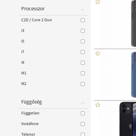
Processzor
C2D / Core 2 Duo
i3
i5
i7
i9
M1
M2
Függőség
Független
Vodafone
Telenor