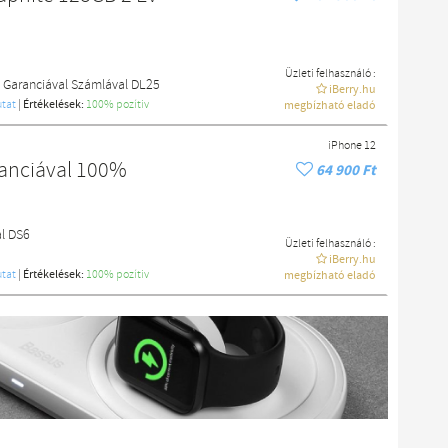
Üzleti felhasználó :
 Garanciával Számlával DL25
iBerry.hu
tat
|
Értékelések:
100% pozítiv
megbízható eladó
iPhone 12
ranciával 100%
64 900 Ft
al DS6
Üzleti felhasználó :
iBerry.hu
tat
|
Értékelések:
100% pozítiv
megbízható eladó