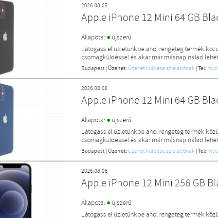
2026.08.05
Apple iPhone 12 Mini 64 GB Bl
●
Állapota:
újszerű
Látogass el üzletünkbe ahol rengeteg termék közü
csomagküldéssel és akár már másnap nálad lehet 
Budapest
|
Üzenet:
Üzenet küldése az eladónak
|
Tel:
mut
2026.08.06
Apple iPhone 12 Mini 64 GB Bl
●
Állapota:
újszerű
Látogass el üzletünkbe ahol rengeteg termék közü
csomagküldéssel és akár már másnap nálad lehet 
Budapest
|
Üzenet:
Üzenet küldése az eladónak
|
Tel:
mut
2026.08.06
Apple iPhone 12 Mini 256 GB B
●
Állapota:
újszerű
Látogass el üzletünkbe ahol rengeteg termék közü