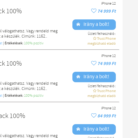
iPhone 12
ack 100%
74 999 Ft
Irány a bolt!
l válogathatsz. Vagy rendeld meg
Üzleti felhasználó :
a készülék. Címünk: 1162..
Trust Phone
at
|
Értékelések:
100% pozítiv
megbízható eladó
iPhone 12
ack 100%
74 999 Ft
Irány a bolt!
l válogathatsz. Vagy rendeld meg
Üzleti felhasználó :
a készülék. Címünk: 1162..
Trust Phone
at
|
Értékelések:
100% pozítiv
megbízható eladó
iPhone 12
lack 100%
84 999 Ft
Irány a bolt!
l válogathatsz. Vagy rendeld meg