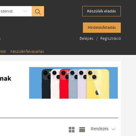
 szerviz
Készülék eladás
Hirdetésfeladás
k
Belépés
/
Regisztráció
ntok
Készülékfelvásárlás
Rendezés