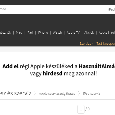
iPad
gészítők
Mac
iPad
iPhone
Watch
Apple TV
Akciók
Apple Híre
Szervizek
Találkozópo
sz és szerviz
Apple szervizszolgáltatás
iPad szerviz
/
0