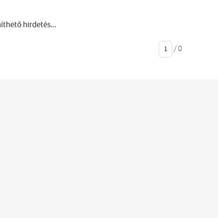
thető hirdetés...
/
0