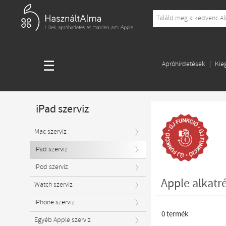
☰
Apróhirdetések
Kie
iPad szerviz
Mac szerviz
iPad szerviz
iPod szerviz
Apple alkatré
Watch szerviz
iPhone szerviz
0
termék
Egyéb Apple szerviz