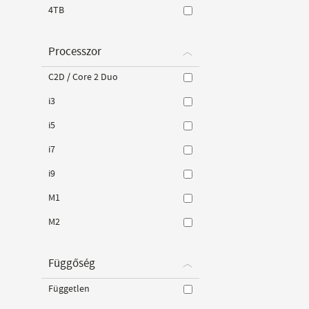
4TB
Processzor
C2D / Core 2 Duo
i3
i5
i7
i9
M1
M2
Függőség
Független