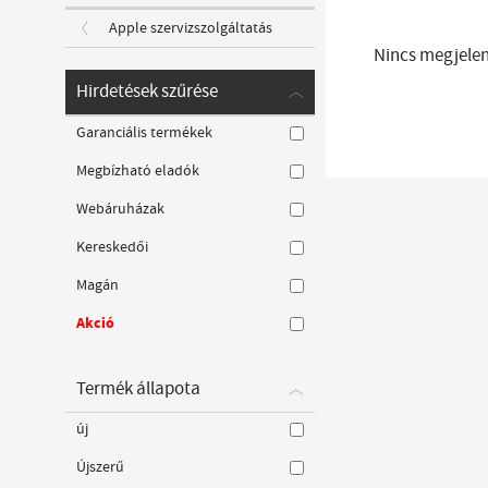
Apple szervizszolgáltatás
Nincs megjelení
Hirdetések szűrése
Garanciális termékek
Megbízható eladók
Webáruházak
Kereskedői
Magán
Akció
Termék állapota
új
Újszerű