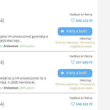
MacBook Air Retina
4)
546 132 Ft
Irány a bolt!
újabb M4 processzorral garantálja a
Webshop :
elző éles képi..
iCrew webshop – Powered by macdoki
at
|
Értékelések:
100% pozítiv
megbízható eladó
MacBook Air Retina
4)
557 680 Ft
Irány a bolt!
ljét az új M4 processzorral! Ez a
Webshop :
ínálja. A 16GB memória és..
iCrew webshop – Powered by macdoki
at
|
Értékelések:
100% pozítiv
megbízható eladó
MacBook Air Retina
4)
548 331 Ft