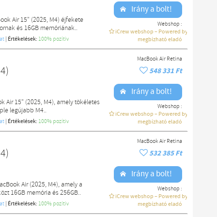
Irány a bolt!
ook Air 15" (2025, M4) éjfekete
Webshop :
szornak és 16GB memóriának..
iCrew webshop – Powered by macdoki
at
|
Értékelések:
100% pozítiv
megbízható eladó
MacBook Air Retina
4)
548 331 Ft
Irány a bolt!
k Air 15" (2025, M4), amely tökéletes
Webshop :
ple legújabb M4..
iCrew webshop – Powered by macdoki
at
|
Értékelések:
100% pozítiv
megbízható eladó
MacBook Air Retina
4)
532 385 Ft
Irány a bolt!
acBook Air (2025, M4), amely a
Webshop :
zközt 16GB memória és 256GB..
iCrew webshop – Powered by macdoki
at
|
Értékelések:
100% pozítiv
megbízható eladó