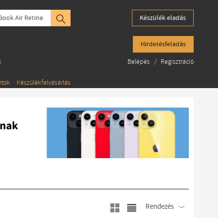
ook Air Retina
Készülék eladás
Hirdetésfeladás
k
Belépés
/
Regisztráció
ntok
Készülékfelvásárlás
Rendezés