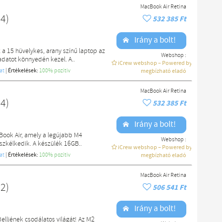
MacBook Air Retina
4)
532 385 Ft
Irány a bolt!
 a 15 hüvelykes, arany színű laptop az
Webshop :
datot könnyedén kezel. A..
iCrew webshop – Powered by macdoki
at
|
Értékelések:
100% pozítiv
megbízható eladó
MacBook Air Retina
4)
532 385 Ft
Irány a bolt!
Book Air, amely a legújabb M4
Webshop :
üszkélkedik. A készülék 16GB..
iCrew webshop – Powered by macdoki
at
|
Értékelések:
100% pozítiv
megbízható eladó
MacBook Air Retina
2)
506 541 Ft
Irány a bolt!
lljének csodálatos világát! Az M2