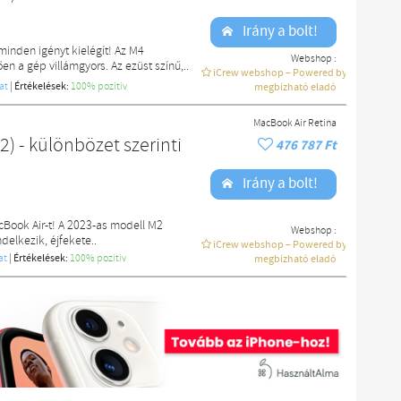
Irány a bolt!
minden igényt kielégít! Az M4
Webshop :
 a gép villámgyors. Az ezüst színű,..
iCrew webshop – Powered by macdoki
at
|
Értékelések:
100% pozítiv
megbízható eladó
MacBook Air Retina
) - különbözet szerinti
476 787 Ft
Irány a bolt!
acBook Air-t! A 2023-as modell M2
Webshop :
delkezik, éjfekete..
iCrew webshop – Powered by macdoki
at
|
Értékelések:
100% pozítiv
megbízható eladó