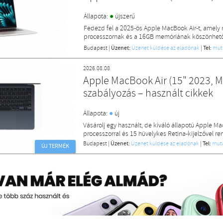
●
Állapota:
újszerű
Fedezd fel a 2025-ös Apple MacBook Air-t, amely 
processzornak és a 16GB memóriának köszönhetően
Budapest
|
Üzenet:
Üzenet küldése az eladónak
|
Tel:
mut
2026.08.08
Apple MacBook Air (15" 2023, M2
szabályozás – használt cikkek
●
Állapota:
új
Vásárolj egy használt, de kiváló állapotú Apple M
processzorral és 15 hüvelykes Retina-kijelzővel ren
Budapest
|
Üzenet:
Üzenet küldése az eladónak
|
Tel:
mut
ÚJ TERMÉK