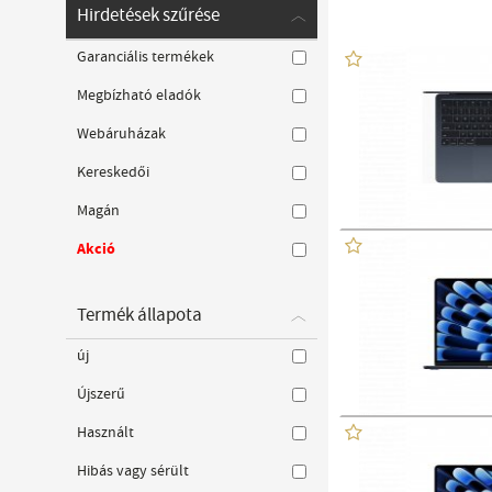
Hirdetések szűrése
Garanciális termékek
Megbízható eladók
Webáruházak
Kereskedői
Magán
Akció
Termék állapota
új
Újszerű
Használt
Hibás vagy sérült