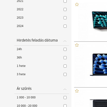
2021
2022
2023
2024
Hirdetés feladás dátuma
24h
36h
1 hete
3 hete
Ár szűrés
1 000 - 10 000
10 000 - 20 000