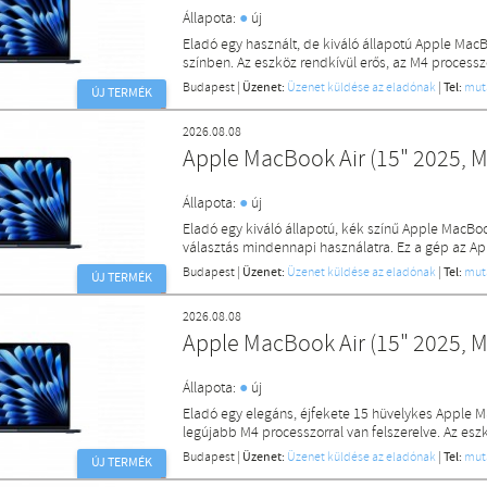
●
Állapota:
új
Eladó egy használt, de kiváló állapotú Apple MacB
színben. Az eszköz rendkívül erős, az M4 proces
Budapest
|
Üzenet:
Üzenet küldése az eladónak
|
Tel:
mut
ÚJ TERMÉK
2026.08.08
Apple MacBook Air (15" 2025, M
●
Állapota:
új
Eladó egy kiváló állapotú, kék színű Apple MacBoo
választás mindennapi használatra. Ez a gép az Ap
Budapest
|
Üzenet:
Üzenet küldése az eladónak
|
Tel:
mut
ÚJ TERMÉK
2026.08.08
Apple MacBook Air (15" 2025, M
●
Állapota:
új
Eladó egy elegáns, éjfekete 15 hüvelykes Apple M
legújabb M4 processzorral van felszerelve. Az es
Budapest
|
Üzenet:
Üzenet küldése az eladónak
|
Tel:
mut
ÚJ TERMÉK