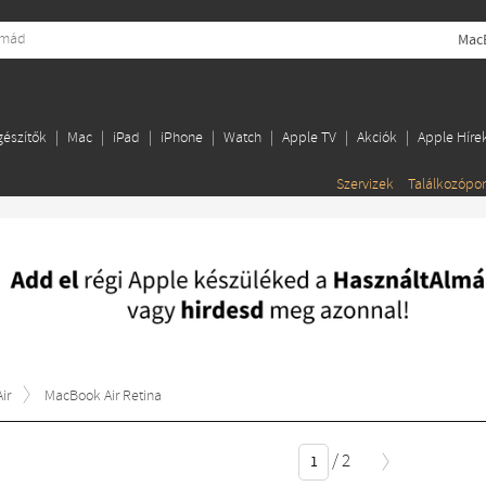
MacB
gészítők
Mac
iPad
iPhone
Watch
Apple TV
Akciók
Apple Híre
Szervizek
Találkozópo
ir
MacBook Air Retina
/
2