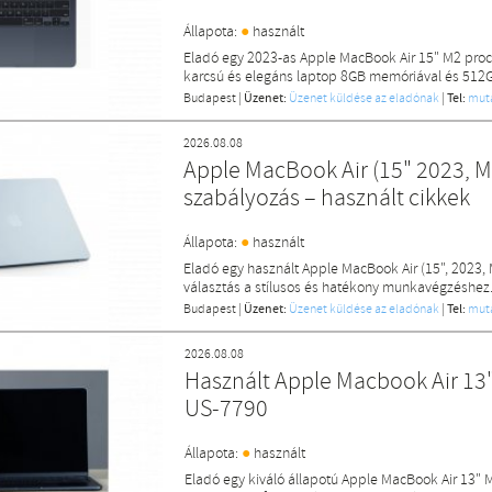
●
Állapota:
használt
Eladó egy 2023-as Apple MacBook Air 15" M2 proces
karcsú és elegáns laptop 8GB memóriával és 512GB 
Budapest
|
Üzenet:
Üzenet küldése az eladónak
|
Tel:
mut
2026.08.08
Apple MacBook Air (15" 2023, M2
szabályozás – használt cikkek
●
Állapota:
használt
Eladó egy használt Apple MacBook Air (15", 2023, 
választás a stílusos és hatékony munkavégzéshez
Budapest
|
Üzenet:
Üzenet küldése az eladónak
|
Tel:
mut
2026.08.08
Használt Apple Macbook Air 13
US-7790
●
Állapota:
használt
Eladó egy kiváló állapotú Apple MacBook Air 13" M