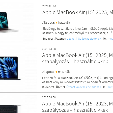
2026.08.08
Apple MacBook Air (15" 2025, M
●
Állapota:
használt
Eladó egy használt, de kiválóan működő Apple Ma
színben. A nagy teljesítményű M4 processzor, a 1
Budapest
|
Üzenet:
Üzenet küldése az eladónak
|
Tel:
mut
2026.08.08
Apple MacBook Air (15" 2025, M4
szabályozás – használt cikkek
●
Állapota:
használt
Fedezd fel a MacBook Air 15" (2025, M4) különleg
és hatékony működést biztosít, minden feladatot 
Budapest
|
Üzenet:
Üzenet küldése az eladónak
|
Tel:
mut
2026.08.08
Apple MacBook Air (15" 2023, M2
szabályozás – használt cikkek