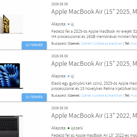
2026.08.08
Apple MacBook Air (15" 2025, M
●
Állapota:
új
Fedezd fel a 2025-ös Apple MacBook Air erejét! Ez
M4 processzorral és 16GB memóriával minden fela
Budapest
|
Üzenet:
Üzenet küldése az eladónak
|
Tel:
mut
ÚJ TERMÉK
2026.08.08
Apple MacBook Air (15" 2025, M
●
Állapota:
új
Eladó egy gyönyörű kék színű, 2025-ös Apple Mac
processzorral és 15 hüvelykes Retina kijelzővel b
Budapest
|
Üzenet:
Üzenet küldése az eladónak
|
Tel:
mut
ÚJ TERMÉK
2026.08.08
Apple MacBook Air (13" 2022, M
●
Állapota:
újszerű
Fedezd fel az Apple MacBook Air 13" 2022-es mode