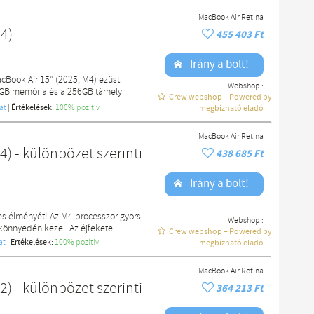
MacBook Air Retina
4)
455 403 Ft
Irány a bolt!
cBook Air 15” (2025, M4) ezüst
Webshop :
6GB memória és a 256GB tárhely..
iCrew webshop – Powered by macdoki
at
|
Értékelések:
100% pozítiv
megbízható eladó
MacBook Air Retina
) - különbözet szerinti
438 685 Ft
Irány a bolt!
es élményét! Az M4 processzor gyors
Webshop :
könnyedén kezel. Az éjfekete..
iCrew webshop – Powered by macdoki
at
|
Értékelések:
100% pozítiv
megbízható eladó
MacBook Air Retina
) - különbözet szerinti
364 213 Ft