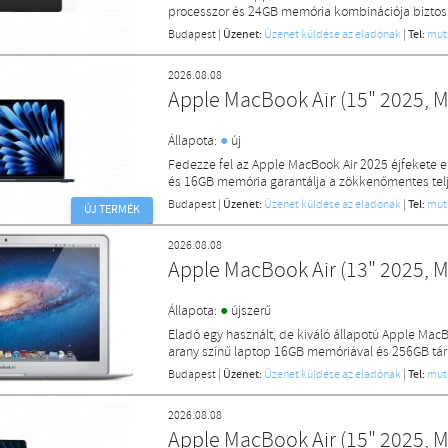
processzor és 24GB memória kombinációja biztosítj
Budapest
|
Üzenet:
Üzenet küldése az eladónak
|
Tel:
mut
2026.08.08
Apple MacBook Air (15" 2025, M
●
Állapota:
új
Fedezze fel az Apple MacBook Air 2025 éjfekete el
és 16GB memória garantálja a zökkenőmentes telje
Budapest
|
Üzenet:
Üzenet küldése az eladónak
|
Tel:
mut
ÚJ TERMÉK
2026.08.08
Apple MacBook Air (13" 2025, M
●
Állapota:
újszerű
Eladó egy használt, de kiváló állapotú Apple MacB
arany színű laptop 16GB memóriával és 256GB tárhe
Budapest
|
Üzenet:
Üzenet küldése az eladónak
|
Tel:
mut
2026.08.08
Apple MacBook Air (15" 2025, M