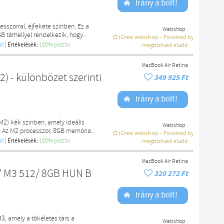
Irány a bolt!
szorral, éjfekete színben. Ez a
Webshop :
tárhellyel rendelkezik, hogy..
iCrew webshop – Powered by macdoki
at
|
Értékelések:
100% pozítiv
megbízható eladó
MacBook Air Retina
) - különbözet szerinti
349 925 Ft
Irány a bolt!
M2) kék színben, amely ideális
Webshop :
. Az M2 processzor, 8GB memória..
iCrew webshop – Powered by macdoki
at
|
Értékelések:
100% pozítiv
megbízható eladó
MacBook Air Retina
" M3 512/ 8GB HUN B
320 272 Ft
Irány a bolt!
3, amely a tökéletes társ a
Webshop :