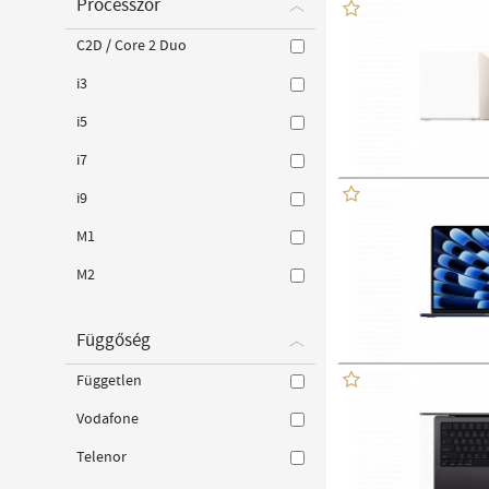
Processzor
C2D / Core 2 Duo
i3
i5
i7
i9
M1
M2
Függőség
Független
Vodafone
Telenor