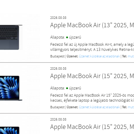
2026.08.08
Apple MacBook Air (13" 2025, M
●
Állapota:
újszerű
Fedezd fel az új Apple MacBook Air-t, amely a leg
villámgyors teljesítményt. A 13 hüvelykes Retina-kij
Budapest
|
Üzenet:
Üzenet küldése az eladónak
|
Tel:
mut
2026.08.08
Apple MacBook Air (15" 2025, M
●
Állapota:
újszerű
Fedezd fel az Apple MacBook Air 15" 2025-ös model
kecses, éjfekete laptop a legújabb technológiát k
Budapest
|
Üzenet:
Üzenet küldése az eladónak
|
Tel:
mut
2026.08.08
Apple MacBook Air (15" 2025, M