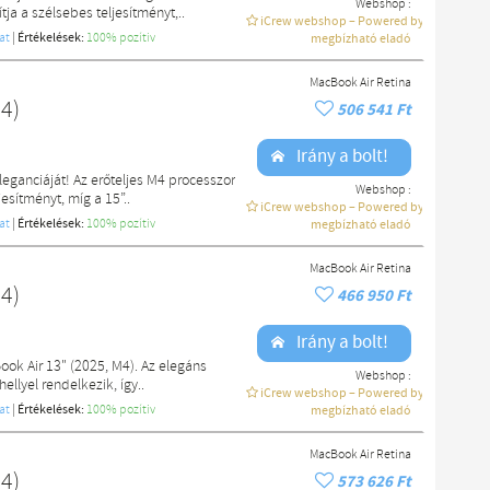
Webshop :
a a szélsebes teljesítményt,..
iCrew webshop – Powered by macdoki
at
|
Értékelések:
100% pozítiv
megbízható eladó
MacBook Air Retina
4)
506 541 Ft
Irány a bolt!
eganciáját! Az erőteljes M4 processzor
Webshop :
sítményt, míg a 15”..
iCrew webshop – Powered by macdoki
at
|
Értékelések:
100% pozítiv
megbízható eladó
MacBook Air Retina
4)
466 950 Ft
Irány a bolt!
ook Air 13" (2025, M4). Az elegáns
Webshop :
llyel rendelkezik, így..
iCrew webshop – Powered by macdoki
at
|
Értékelések:
100% pozítiv
megbízható eladó
MacBook Air Retina
4)
573 626 Ft