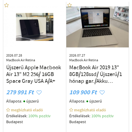
2026.07.28
2026.07.27
MacBook Air Retina
MacBook Air Retina
Újszerű Apple Macbook
MacBook Air 2019 13"
Air 13" M2 256/ 16GB
8GB/128ssd/ Újszerű/1
Space Gray USA A/A+
hónap gar./Akku
90%/p4959
279 991 Ft
109 900 Ft
●
●
Állapota:
újszerű
Állapota:
újszerű
megbízható eladó
megbízható eladó
Értékelések:
100% pozítiv
Értékelések:
100% pozítiv
Budapest
Budapest