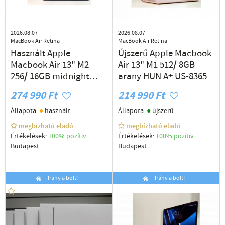
2026.08.07
2026.08.07
MacBook Air Retina
MacBook Air Retina
Használt Apple
Újszerű Apple Macbook
Macbook Air 13" M2
Air 13" M1 512/ 8GB
256/ 16GB midnight
arany HUN A+ US-8365
HUN A US-8324
274 990 Ft
214 990 Ft
●
●
Állapota:
használt
Állapota:
újszerű
megbízható eladó
megbízható eladó
Értékelések:
100% pozítiv
Értékelések:
100% pozítiv
Budapest
Budapest
Irány a bolt!
Irány a bolt!