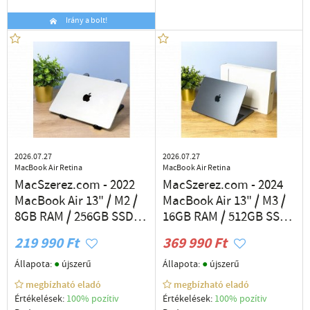
Irány a bolt!
2026.07.27
2026.07.27
MacBook Air Retina
MacBook Air Retina
MacSzerez.com - 2022
MacSzerez.com - 2024
MacBook Air 13" / M2 /
MacBook Air 13" / M3 /
8GB RAM / 256GB SSD /
16GB RAM / 512GB SSD /
USA / Ezüst / Garancia
Asztro / Garancia
219 990 Ft
369 990 Ft
●
●
Állapota:
újszerű
Állapota:
újszerű
megbízható eladó
megbízható eladó
Értékelések:
100% pozítiv
Értékelések:
100% pozítiv