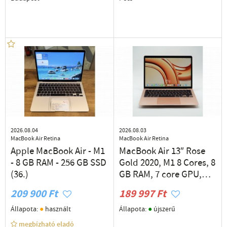
2026.08.04
2026.08.03
MacBook Air Retina
MacBook Air Retina
Apple MacBook Air - M1
MacBook Air 13″ Rose
- 8 GB RAM - 256 GB SSD
Gold 2020, M1 8 Cores, 8
(36.)
GB RAM, 7 core GPU,
256 GB SSD 27% Áfás
209 900 Ft
189 997 Ft
(0358)
●
●
Állapota:
használt
Állapota:
újszerű
megbízható eladó