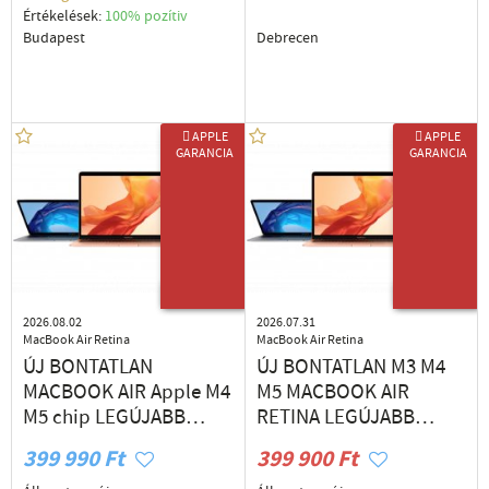
Értékelések:
100% pozítiv
Budapest
Debrecen
 APPLE
 APPLE
GARANCIA
GARANCIA
ÚJ TERMÉK
ÚJ TERMÉK
2026.08.02
2026.07.31
MacBook Air Retina
MacBook Air Retina
ÚJ BONTATLAN
ÚJ BONTATLAN M3 M4
MACBOOK AIR Apple M4
M5 MACBOOK AIR
M5 chip LEGÚJABB
RETINA LEGÚJABB
Magyar 1 év GARANCIA
MODELLEK Magyar
399 990 Ft
399 900 Ft
DEÁK TÉRNÉL Azonnal
billentyűzet 1 év