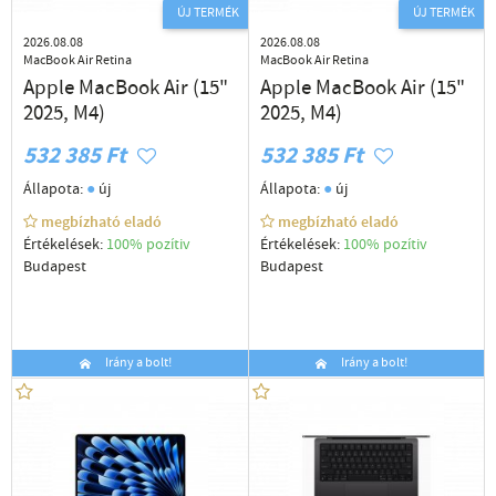
ÚJ TERMÉK
ÚJ TERMÉK
2026.08.08
2026.08.08
MacBook Air Retina
MacBook Air Retina
Apple MacBook Air (15"
Apple MacBook Air (15"
2025, M4)
2025, M4)
532 385 Ft
532 385 Ft
●
●
Állapota:
új
Állapota:
új
megbízható eladó
megbízható eladó
Értékelések:
100% pozítiv
Értékelések:
100% pozítiv
Budapest
Budapest
Irány a bolt!
Irány a bolt!