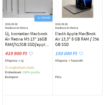
ÚJ TERMÉK
2026.08.06
2026.08.06
MacBook Air Retina
MacBook Air Retina
Új, bontatlan Macbook
Eladó Apple MacBook
Air Retina M5 13" 16GB
Air 13,3" 8 GB RAM / 256
RAM/512GB SSD/apple
GB SSD
garancia/magyar
419 900 Ft
150 000 Ft
billentyűzet
●
●
Állapota:
új
Állapota:
használt
megbízható eladó
Értékelések:
100% pozítiv
Budapest
Pécs