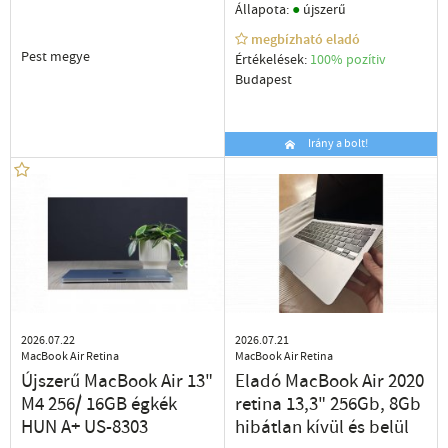
●
Állapota:
újszerű
megbízható eladó
Pest megye
Értékelések:
100% pozítiv
Budapest
Irány a bolt!
2026.07.22
2026.07.21
MacBook Air Retina
MacBook Air Retina
Újszerű MacBook Air 13"
Eladó MacBook Air 2020
M4 256/ 16GB égkék
retina 13,3" 256Gb, 8Gb
HUN A+ US-8303
hibátlan kívül és belül