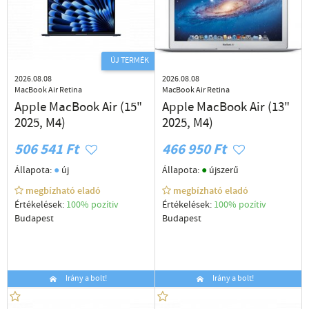
ÚJ TERMÉK
2026.08.08
2026.08.08
MacBook Air Retina
MacBook Air Retina
Apple MacBook Air (15"
Apple MacBook Air (13"
2025, M4)
2025, M4)
506 541 Ft
466 950 Ft
●
●
Állapota:
új
Állapota:
újszerű
megbízható eladó
megbízható eladó
Értékelések:
100% pozítiv
Értékelések:
100% pozítiv
Budapest
Budapest
Irány a bolt!
Irány a bolt!