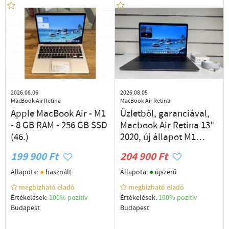
2026.08.06
2026.08.05
MacBook Air Retina
MacBook Air Retina
Apple MacBook Air - M1
Üzletből, garanciával,
- 8 GB RAM - 256 GB SSD
Macbook Air Retina 13"
(46.)
2020, új állapot M1
processzor 16GB
199 900 Ft
204 900 Ft
RAM/256GB SSD
magyar billentyűzet
●
●
Állapota:
használt
Állapota:
újszerű
megbízható eladó
megbízható eladó
Értékelések:
100% pozítiv
Értékelések:
100% pozítiv
Budapest
Budapest