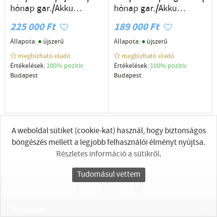
hónap gar./Akku
hónap gar./Akku
94%/p4912
85%/p4909
225 000 Ft
189 000 Ft
●
●
Állapota:
újszerű
Állapota:
újszerű
megbízható eladó
megbízható eladó
Értékelések:
100% pozítiv
Értékelések:
100% pozítiv
Budapest
Budapest
A weboldal sütiket (cookie-kat) használ, hogy biztonságos
/
2
böngészés mellett a legjobb felhasználói élményt nyújtsa.
Részletes információ a sütikről
.
Tudomásul vettem
Társoldalak