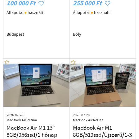
100 000 Ft
255 000 Ft
●
●
Állapota:
használt
Állapota:
használt
Budapest
Bóly
2026.07.28
2026.07.28
MacBook Air Retina
MacBook Air Retina
MacBook Air M1 13"
MacBook Air M1
8GB/256ssd/1 hónap
8GB/512ssd/Újszerű/1-3