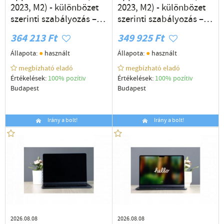
2023, M2) - különbözet
2023, M2) - különbözet
szerinti szabályozás –
szerinti szabályozás –
használt cikkek
használt cikkek
364 213 Ft
349 925 Ft
●
●
Állapota:
használt
Állapota:
használt
megbízható eladó
megbízható eladó
Értékelések:
100% pozítiv
Értékelések:
100% pozítiv
Budapest
Budapest
Irány a bolt!
Irány a bolt!
2026.08.08
2026.08.08