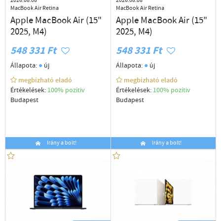
2026.08.08
2026.08.08
MacBook Air Retina
MacBook Air Retina
Apple MacBook Air (15"
Apple MacBook Air (15"
2025, M4)
2025, M4)
548 331 Ft
548 331 Ft
●
●
Állapota:
új
Állapota:
új
megbízható eladó
megbízható eladó
Értékelések:
100% pozítiv
Értékelések:
100% pozítiv
Budapest
Budapest
Irány a bolt!
Irány a bolt!