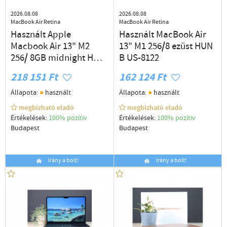
2026.08.08
2026.08.08
MacBook Air Retina
MacBook Air Retina
Használt Apple
Használt MacBook Air
Macbook Air 13" M2
13" M1 256/8 ezüst HUN
256/ 8GB midnight HUN
B US-8122
A US-8145
218 151 Ft
162 124 Ft
●
●
Állapota:
használt
Állapota:
használt
megbízható eladó
megbízható eladó
Értékelések:
100% pozítiv
Értékelések:
100% pozítiv
Budapest
Budapest
Irány a bolt!
Irány a bolt!