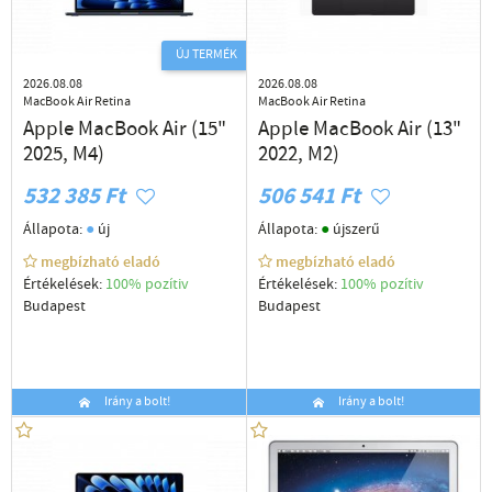
ÚJ TERMÉK
2026.08.08
2026.08.08
MacBook Air Retina
MacBook Air Retina
Apple MacBook Air (15"
Apple MacBook Air (13"
2025, M4)
2022, M2)
532 385 Ft
506 541 Ft
●
●
Állapota:
új
Állapota:
újszerű
megbízható eladó
megbízható eladó
Értékelések:
100% pozítiv
Értékelések:
100% pozítiv
Budapest
Budapest
Irány a bolt!
Irány a bolt!