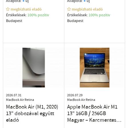
GARANCIA DEÁK
●
●
Állapota:
új
Állapota:
új
TÉRNÉL
megbízható eladó
megbízható eladó
Értékelések:
100% pozítiv
Értékelések:
100% pozítiv
Budapest
Budapest
2026.07.31
2026.07.29
MacBook Air Retina
MacBook Air Retina
MacBook Air (M1, 2020)
Apple MacBook Air M1
13" dobozával együtt
13" 16GB / 256GB
eladó
Magyar – Karcmentes,
Dobozos