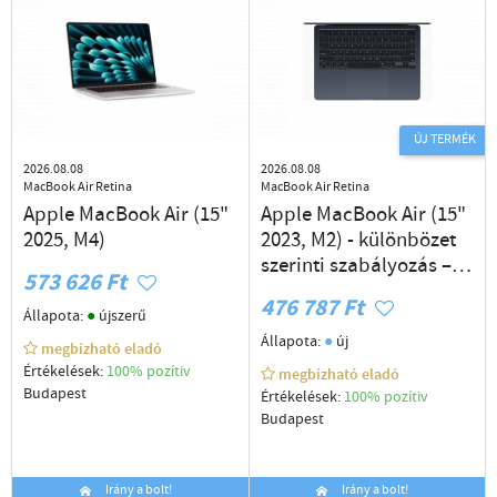
ÚJ TERMÉK
2026.08.08
2026.08.08
MacBook Air Retina
MacBook Air Retina
Apple MacBook Air (15"
Apple MacBook Air (15"
2025, M4)
2023, M2) - különbözet
szerinti szabályozás –
573 626 Ft
használt cikkek
476 787 Ft
●
Állapota:
újszerű
●
Állapota:
új
megbízható eladó
Értékelések:
100% pozítiv
megbízható eladó
Budapest
Értékelések:
100% pozítiv
Budapest
Irány a bolt!
Irány a bolt!