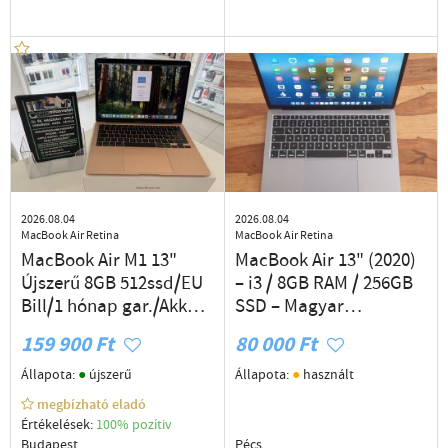
2026.08.04
2026.08.04
MacBook Air Retina
MacBook Air Retina
MacBook Air M1 13"
MacBook Air 13" (2020)
Újszerű 8GB 512ssd/EU
– i3 / 8GB RAM / 256GB
Bill/1 hónap gar./Akku
SSD – Magyar
90%/p4937
billentyűzet (Space
159 900 Ft
80 000 Ft
Gray)
●
●
Állapota:
újszerű
Állapota:
használt
megbízható eladó
Értékelések:
100% pozítiv
Budapest
Pécs