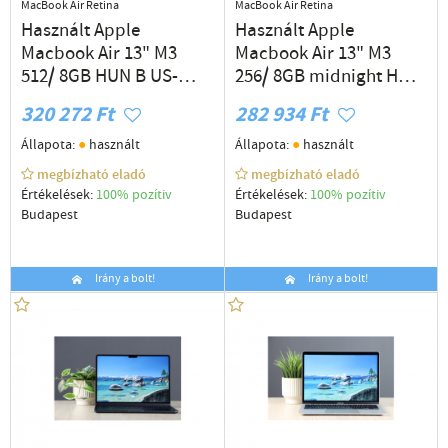
MacBook Air Retina
MacBook Air Retina
Használt Apple
Használt Apple
Macbook Air 13" M3
Macbook Air 13" M3
512/ 8GB HUN B US-
256/ 8GB midnight HUN
7790
C+ US-8209
320 272 Ft
282 934 Ft
●
●
Állapota:
használt
Állapota:
használt
megbízható eladó
megbízható eladó
Értékelések:
100% pozítiv
Értékelések:
100% pozítiv
Budapest
Budapest
Irány a bolt!
Irány a bolt!