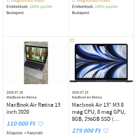
megbízható eladó
megbízható eladó
Értékelések:
100% pozítiv
Értékelések:
100% pozítiv
Budapest
Budapest
2026.07.26
2026.07.23
MacBook Air Retina
MacBook Air Retina
MacBook Air Retina 13
Macbook Air 13" M3 8
inch 2020
mag CPU, 8 mag GPU,
8GB, 256GB SSD (
110 000 Ft
magyar, garis)
279 000 Ft
●
Állapota:
használt