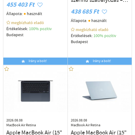
szerinti szabályozás –
455 403 Ft
használt cikkek
438 685 Ft
●
Állapota:
használt
●
Állapota:
használt
megbízható eladó
Értékelések:
100% pozítiv
megbízható eladó
Budapest
Értékelések:
100% pozítiv
Budapest
Irány a bolt!
Irány a bolt!
2026.08.08
2026.08.08
MacBook Air Retina
MacBook Air Retina
Apple MacBook Air (15"
Apple MacBook Air (15"