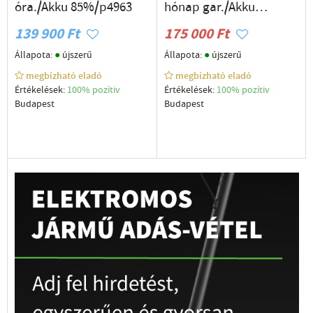
óra./Akku 85%/p4963
hónap gar./Akku
87%/p4809
139 900 Ft
175 000 Ft
●
●
Állapota:
újszerű
Állapota:
újszerű
megbízható eladó
megbízható eladó
Értékelések:
100% pozítiv
Értékelések:
100% pozítiv
Budapest
Budapest