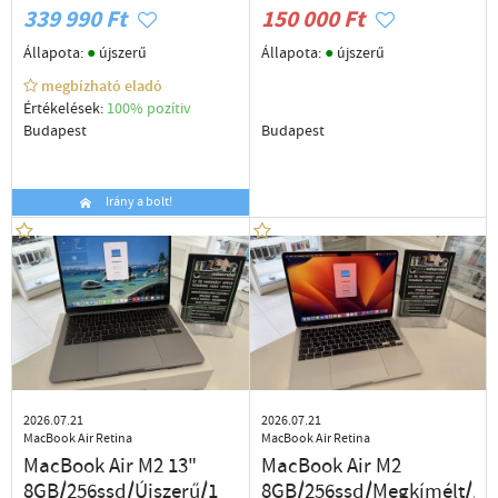
339 990 Ft
150 000 Ft
●
●
Állapota:
újszerű
Állapota:
újszerű
megbízható eladó
Értékelések:
100% pozítiv
Budapest
Budapest
Irány a bolt!
2026.07.21
2026.07.21
MacBook Air Retina
MacBook Air Retina
MacBook Air M2 13"
MacBook Air M2
8GB/256ssd/Újszerű/1
8GB/256ssd/Megkímélt/1