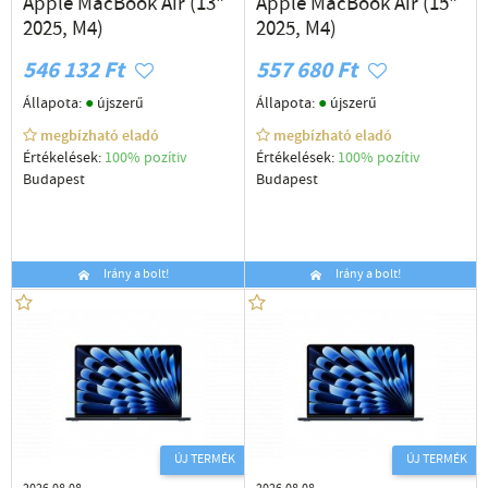
Apple MacBook Air (13"
Apple MacBook Air (15"
2025, M4)
2025, M4)
546 132 Ft
557 680 Ft
●
●
Állapota:
újszerű
Állapota:
újszerű
megbízható eladó
megbízható eladó
Értékelések:
100% pozítiv
Értékelések:
100% pozítiv
Budapest
Budapest
Irány a bolt!
Irány a bolt!
ÚJ TERMÉK
ÚJ TERMÉK