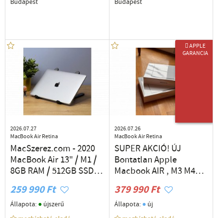
Budapest
Budapest
 APPLE
GARANCIA
ÚJ TERMÉK
2026.07.27
2026.07.26
MacBook Air Retina
MacBook Air Retina
MacSzerez.com - 2020
SUPER AKCIÓ! ÚJ
MacBook Air 13" / M1 /
Bontatlan Apple
8GB RAM / 512GB SSD /
Macbook AIR , M3 M4
Ezüst / Új akkumulátor /
M5Legújabb magyar
259 990 Ft
379 990 Ft
Garancia
billentyűze 1 év
Garancia Deák Térnél
●
●
Állapota:
újszerű
Állapota:
új
Azonnal