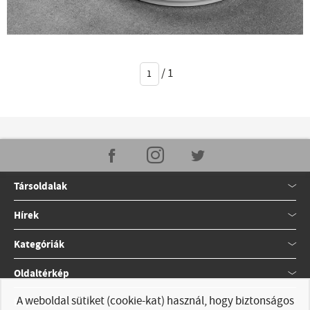
/
1
Társoldalak
Hírek
Kategóriák
Oldaltérkép
A weboldal sütiket (cookie-kat) használ, hogy biztonságos
Kapcsolat