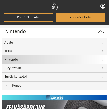
Készülék eladás
Hirdetésfeladás
Nintendo
Apple
XBOX
Nintendo
PlayStation
Egyéb konzolok
Konzol