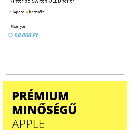
Nintendo Switch OLED fehér
●
Állapota:
használt
Újhartyán
90 000 Ft