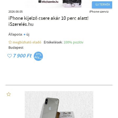
ÚJ TERMÉK
2026.08.05
iPhone szerviz
iPhone kijelző csere akár 10 perc alatt!
iSzerelés.hu
●
Állapota:
új
megbízható eladó
Értékelések:
100% pozítiv
Budapest
7 900 Ft