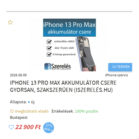
ÚJ TERMÉK
2026.08.09
iPhone szerviz
IPHONE 13 PRO MAX AKKUMULÁTOR CSERE
GYORSAN, SZAKSZERŰEN (ISZERELÉS.HU)
●
Állapota:
új
megbízható eladó
Értékelések:
100% pozítiv
Budapest
22 900 Ft