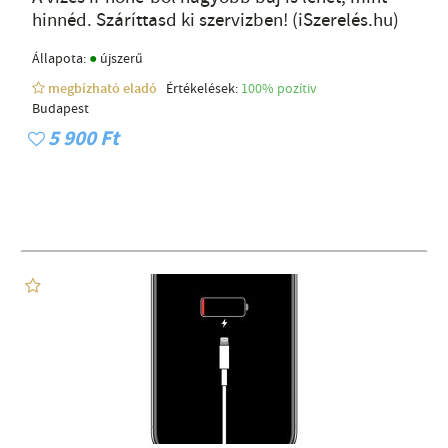
hinnéd. Száríttasd ki szervizben! (iSzerelés.hu)
●
Állapota:
újszerű
megbízható eladó
Értékelések:
100% pozítiv
Budapest
5 900 Ft