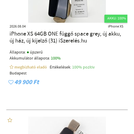
AKKU: 100%
2026.08.04
iPhone XS
iPhone XS 64GB ONE függő space grey, új akku,
új ház, új kijelző (31) iSzerelés.hu
●
Állapota:
újszerű
Akkumulátor állapota:
100%
megbízható eladó
Értékelések:
100% pozítiv
Budapest
49 900 Ft