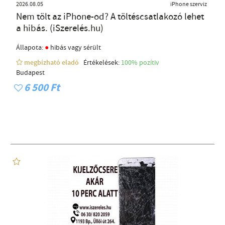
2026.08.05
iPhone szerviz
Nem tölt az iPhone-od? A töltéscsatlakozó lehet
a hibás. (iSzerelés.hu)
●
Állapota:
hibás vagy sérült
megbízható eladó
Értékelések:
100% pozítiv
Budapest
6 500 Ft