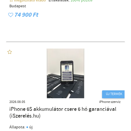
megbízható eladó
Értékelések:
100% pozítiv
Budapest
74 900 Ft
ÚJ TERMÉK
2026.08.05
iPhone szerviz
iPhone 6S akkumulátor csere 6 hó garanciával
(iSzerelés.hu)
●
Állapota:
új