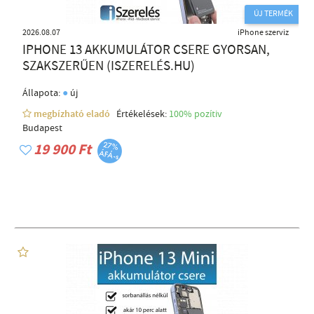
ÚJ TERMÉK
2026.08.07
iPhone szerviz
IPHONE 13 AKKUMULÁTOR CSERE GYORSAN,
SZAKSZERŰEN (ISZERELÉS.HU)
●
Állapota:
új
megbízható eladó
Értékelések:
100% pozítiv
Budapest
19 900 Ft