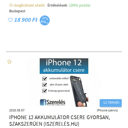
megbízható eladó
Értékelések:
100% pozítiv
Budapest
18 900 Ft
ÚJ TERMÉK
2026.08.07
iPhone szerviz
IPHONE 12 AKKUMULÁTOR CSERE GYORSAN,
SZAKSZERŰEN (ISZERELÉS.HU)