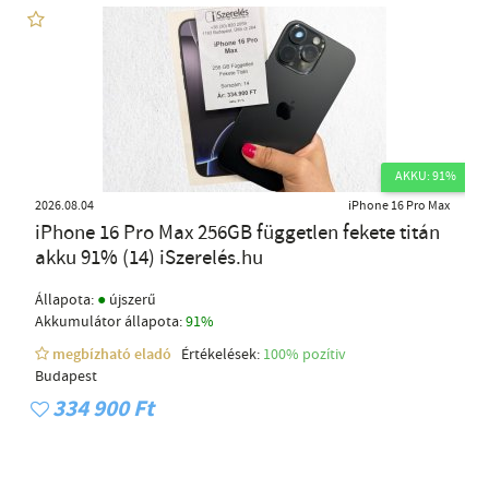
AKKU: 91%
2026.08.04
iPhone 16 Pro Max
iPhone 16 Pro Max 256GB független fekete titán
akku 91% (14) iSzerelés.hu
●
Állapota:
újszerű
Akkumulátor állapota:
91%
megbízható eladó
Értékelések:
100% pozítiv
Budapest
334 900 Ft