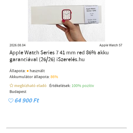
2026.08.04
Apple Watch S7
Apple Watch Series 7 41 mm red 86% akku
garanciával (26/26) iSzerelés.hu
●
Állapota:
használt
Akkumulátor állapota:
86%
megbízható eladó
Értékelések:
100% pozítiv
Budapest
64 900 Ft