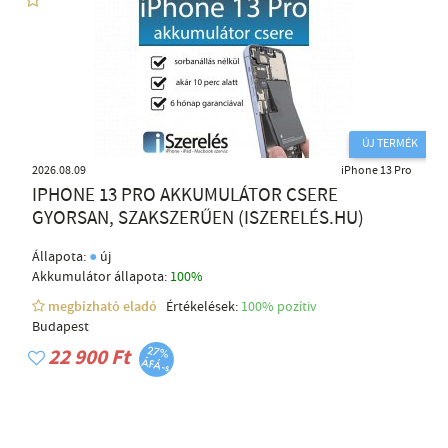
ÚJ TERMÉK
2026.08.09
iPhone 13 Pro
IPHONE 13 PRO AKKUMULÁTOR CSERE
GYORSAN, SZAKSZERŰEN (ISZERELÉS.HU)
●
Állapota:
új
Akkumulátor állapota:
100%
megbízható eladó
Értékelések:
100% pozítiv
Budapest
22 900 Ft