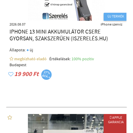
ÚJ TERMÉK
2026.08.07
iPhone szerviz
IPHONE 13 MINI AKKUMULÁTOR CSERE
GYORSAN, SZAKSZERŰEN (ISZERELÉS.HU)
●
Állapota:
új
megbízható eladó
Értékelések:
100% pozítiv
Budapest
19 900 Ft
 APPLE
GARANCIA