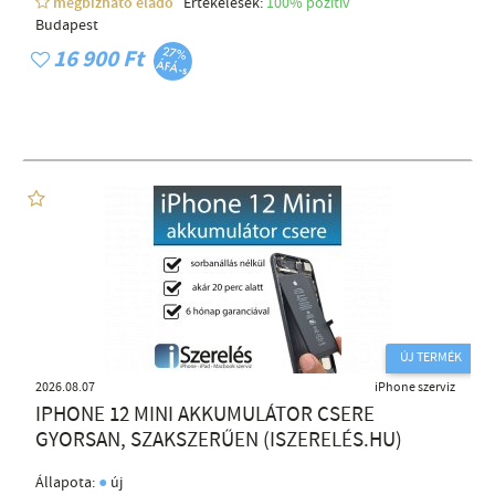
megbízható eladó
Értékelések:
100% pozítiv
Budapest
16 900 Ft
ÚJ TERMÉK
2026.08.07
iPhone szerviz
IPHONE 12 MINI AKKUMULÁTOR CSERE
GYORSAN, SZAKSZERŰEN (ISZERELÉS.HU)
●
Állapota:
új