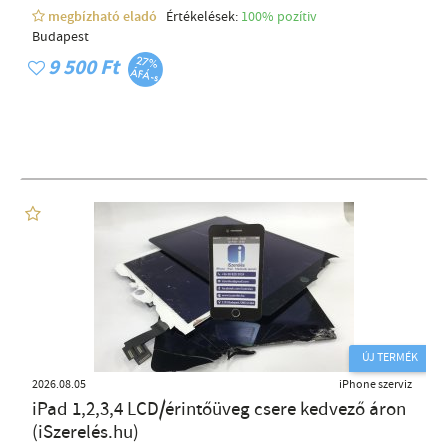
megbízható eladó
Értékelések:
100% pozítiv
Budapest
9 500 Ft
ÚJ TERMÉK
2026.08.05
iPhone szerviz
iPad 1,2,3,4 LCD/érintőüveg csere kedvező áron
(iSzerelés.hu)