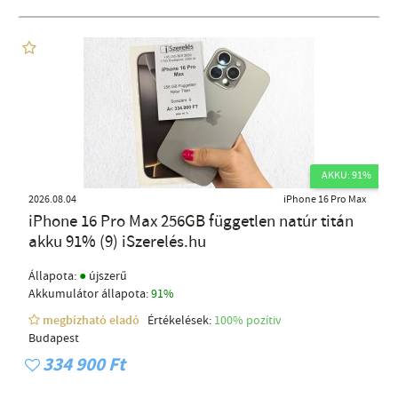
AKKU: 91%
2026.08.04
iPhone 16 Pro Max
iPhone 16 Pro Max 256GB független natúr titán
akku 91% (9) iSzerelés.hu
●
Állapota:
újszerű
Akkumulátor állapota:
91%
megbízható eladó
Értékelések:
100% pozítiv
Budapest
334 900 Ft