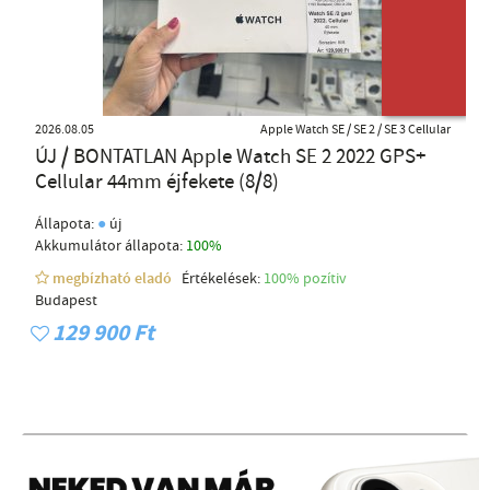
ÚJ TERMÉK
2026.08.05
Apple Watch SE / SE 2 / SE 3 Cellular
ÚJ / BONTATLAN Apple Watch SE 2 2022 GPS+
Cellular 44mm éjfekete (8/8)
●
Állapota:
új
Akkumulátor állapota:
100%
megbízható eladó
Értékelések:
100% pozítiv
Budapest
129 900 Ft