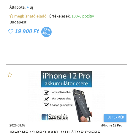
●
Állapota:
új
megbízható eladó
Értékelések:
100% pozítiv
Budapest
19 900 Ft
ÚJ TERMÉK
2026.08.07
iPhone 12 Pro
IPHONE 12 PRO AKKUMULÁTOR CSERE