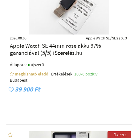
2026.08.03
Apple Watch SE / SE 2 / SE 3
Apple Watch SE 44mm rose akku 97%
garanciával (5/5) iSzerelés.hu
●
Állapota:
újszerű
megbízható eladó
Értékelések:
100% pozítiv
Budapest
39 900 Ft
 APPLE