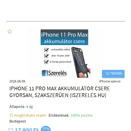
ÚJ TERMÉK
2026.08.09
iPhone szerviz
IPHONE 11 PRO MAX AKKUMULÁTOR CSERE
GYORSAN, SZAKSZERŰEN (ISZERELÉS.HU)
●
Állapota:
új
megbízható eladó
Értékelések:
100% pozítiv
Budapest
17 900 Ft