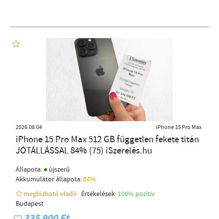
2026.08.04
iPhone 15 Pro Max
iPhone 15 Pro Max 512 GB független fekete titán
JÓTÁLLÁSSAL 84% (75) iSzerelés.hu
●
Állapota:
újszerű
Akkumulátor állapota:
84%
megbízható eladó
Értékelések:
100% pozítiv
Budapest
335 900 Ft