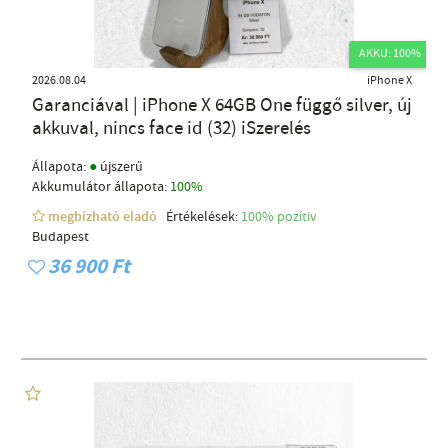
AKKU: 100%
2026.08.04
iPhone X
Garanciával | iPhone X 64GB One függő silver, új
akkuval, nincs face id (32) iSzerelés
●
Állapota:
újszerű
Akkumulátor állapota:
100%
megbízható eladó
Értékelések:
100% pozítiv
Budapest
36 900 Ft