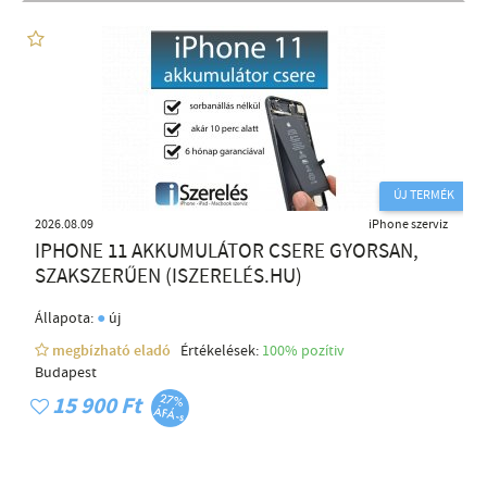
ÚJ TERMÉK
2026.08.09
iPhone szerviz
IPHONE 11 AKKUMULÁTOR CSERE GYORSAN,
SZAKSZERŰEN (ISZERELÉS.HU)
●
Állapota:
új
megbízható eladó
Értékelések:
100% pozítiv
Budapest
15 900 Ft