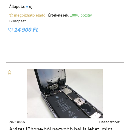
●
Állapota:
új
megbízható eladó
Értékelések:
100% pozítiv
Budapest
14 900 Ft
2026.08.05
iPhone szerviz
A vizes iPhone-ból nagyobb baj is lehet, mint