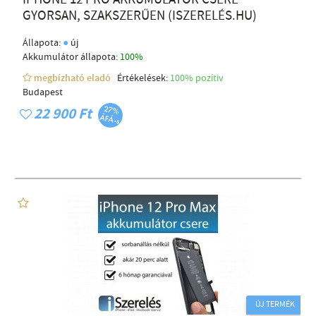
GYORSAN, SZAKSZERŰEN (ISZERELÉS.HU)
●
Állapota:
új
Akkumulátor állapota:
100%
megbízható eladó
Értékelések:
100% pozítiv
Budapest
22 900 Ft
ÚJ TERMÉK