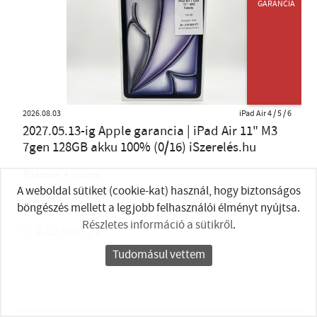
GARANCIA
2026.08.03
iPad Air 4 / 5 / 6
2027.05.13-ig Apple garancia | iPad Air 11" M3
7gen 128GB akku 100% (0/16) iSzerelés.hu
●
Állapota:
újszerű
A weboldal sütiket (cookie-kat) használ, hogy biztonságos
megbízható eladó
Értékelések:
100% pozítiv
böngészés mellett a legjobb felhasználói élményt nyújtsa.
Budapest
Részletes információ a sütikről
.
219 900 Ft
Tudomásul vettem