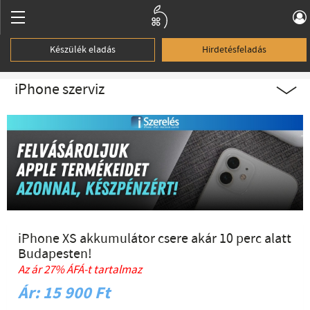
Készülék eladás
Hirdetésfeladás
iPhone szerviz
iPhone XS akkumulátor csere akár 10 perc alatt
Budapesten!
Az ár 27% ÁFÁ-t tartalmaz
Ár: 15 900 Ft