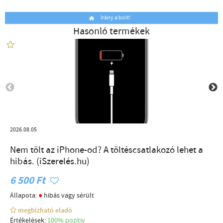
Irány a bolt!
Hasonló termékek
2026.08.05
Nem tölt az iPhone-od? A töltéscsatlakozó lehet a
hibás. (iSzerelés.hu)
6 500 Ft
●
Állapota:
hibás vagy sérült
megbízható eladó
Értékelések:
100% pozítiv