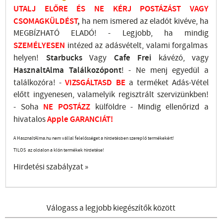
UTALJ
ELŐRE ÉS NE KÉRJ POSTÁZÁST VAGY
CSOMAGKÜLDÉST
,
ha nem ismered az eladót kivéve, ha
MEGBÍZHATÓ ELADÓ! - Legjobb, ha mindig
SZEMÉLYESEN
intézed az adásvételt, valami forgalmas
helyen!
Starbucks
Vagy
Cafe Frei
kávézó, vagy
HasznaltAlma
Találkozópont
!
- Ne menj
egyedül a
találkozóra! -
VIZSGÁLTASD
BE
a terméket Adás-Vétel
előtt ingyenesen, valamelyik regisztrált
szervizünkben
!
-
Soha
NE
POSTÁZZ
külföldre
- Mindig ellenőrizd a
hivatalos
Apple GARANCIÁT!
A HasznaltAlma.hu nem vállal felelősséget a hirdetésben szereplő termékekért!
TILOS az oldalon a klón termékek hirdetése!
Hirdetési szabályzat »
Válogass a legjobb kiegészítők között