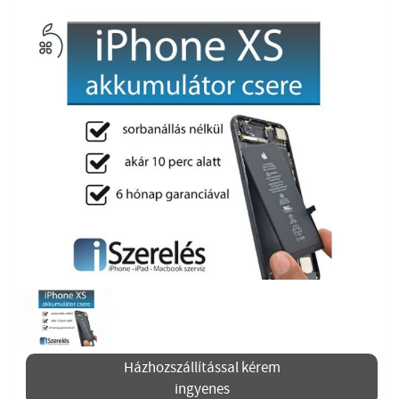
Házhozszállítással kérem
ingyenes