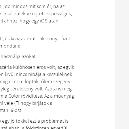
, de mindez mit sem ér, ha az
i a készülékbe rejtett képességek,
il ahhoz, hogy egy iOS után
és ki az az őrült, aki ennyit fizet
k mondani:
 használja azokat.
 széria különösen erős volt, az egyik
on kívül nincs hibája a készüléknek.
 amíg el nem lopták tőlem szegény
yleg sérülékeny volt. Azóta is meg
m a Color rövidítése. Az a műanyag
 vele (Ti hogy bírjátok a
tani 6-ost.
egy jó tokkal ezt a problémát is
szájában, a földszinten egyedül,