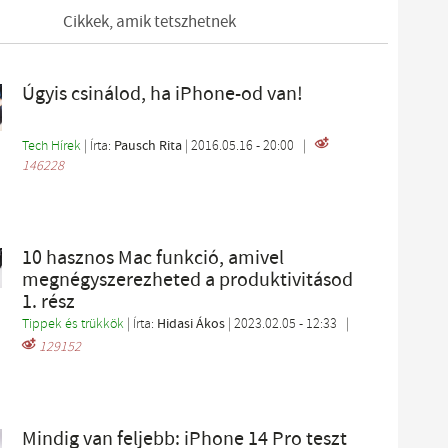
Cikkek, amik tetszhetnek
Úgyis csinálod, ha iPhone-od van!
Tech Hírek
| Írta:
Pausch Rita
|
2016.05.16 - 20:00
|
146228
10 hasznos Mac funkció, amivel
megnégyszerezheted a produktivitásod
1. rész
Tippek és trükkök
| Írta:
Hidasi Ákos
|
2023.02.05 - 12:33
|
129152
Mindig van feljebb: iPhone 14 Pro teszt