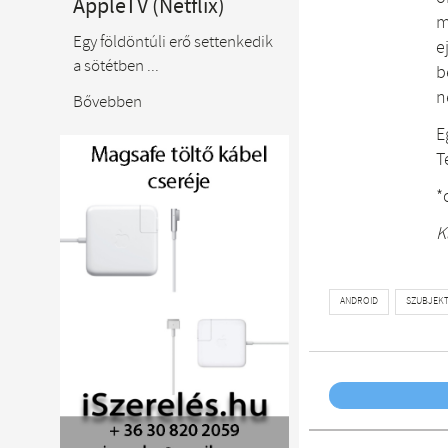
AppleTV (Netflix)
m
Egy földöntúli erő settenkedik
e
a sötétben ...
b
n
Bővebben
E
T
*
K
ANDROID
SZUBJEKT