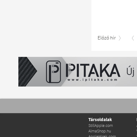
Előző hír
Társoldalak
StillApple.com
AlmaShop.hu
AppleHirek.com