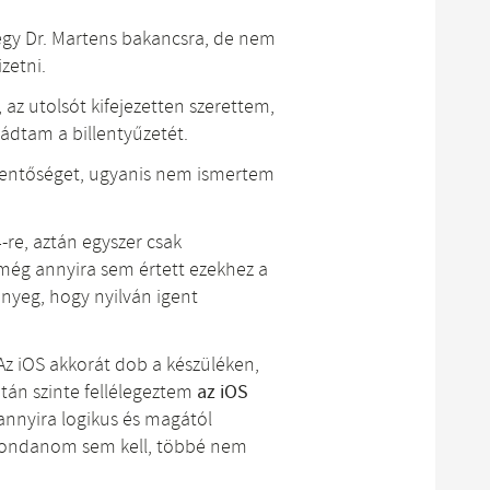
k egy Dr. Martens bakancsra, de nem
zetni.
z utolsót kifejezetten szerettem,
mádtam a billentyűzetét.
elentőséget, ugyanis nem ismertem
.
-re, aztán egyszer csak
még annyira sem értett ezekhez a
ényeg, hogy nyilván igent
 Az iOS akkorát dob a készüléken,
után szinte fellélegeztem
az iOS
annyira logikus és magától
 Mondanom sem kell, többé nem