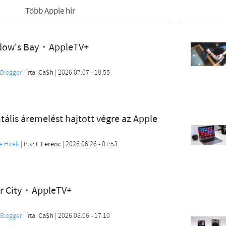
Több Apple hír
dow's Bay・AppleTV+
Blogger
| Írta:
Ca$h
|
2026.07.07 - 18:55
tális áremelést hajtott végre az Apple
e Hírek
| Írta:
L Ferenc
|
2026.06.26 - 07:53
ar City・AppleTV+
Blogger
| Írta:
Ca$h
|
2026.08.06 - 17:10