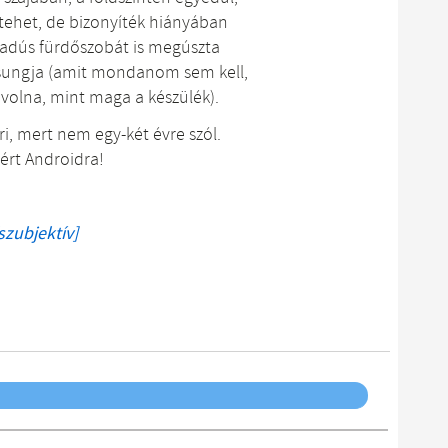
 tehet, de bizonyíték hiányában
áradús fürdőszobát is megúszta
msungja (amit mondanom sem kell,
t volna, mint maga a készülék).
i, mert nem egy-két évre szól.
tért Androidra!
szubjektív]