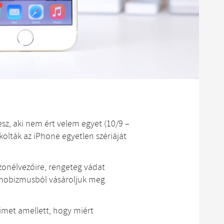
sz, aki nem ért velem egyet (10/9 –
olták az iPhone egyetlen szériáját
zonélvezőire, rengeteg vádat
 sznobizmusból vásároljuk meg
eimet amellett, hogy miért