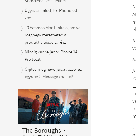
Androidos készüléknél
N
Úgyis csinálod, ha iPhone-od
A
van!
m
10 hasznos Mac funkció, amivel
é
megnégyszerezheted a
A
produktivitásod 1. rész
v
Mindig van feljebb: iPhone 14
A
Pro teszt
Őrjítsd meg haverjaidat ezzel az
A
egyszerű iMessage trükkel!
k
E
k
v
b
m
U
The Boroughs・
o