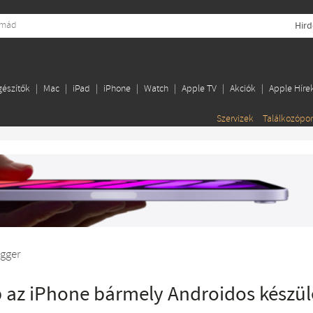
Hird
gészítők
Mac
iPad
iPhone
Watch
Apple TV
Akciók
Apple Híre
Szervizek
Találkozópo
gger
b az iPhone bármely Androidos készül