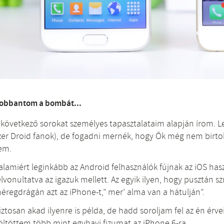
obbantom a bombát...
 következő sorokat személyes tapasztalataim alapján írom. Le
zer Droid fanok), de fogadni mernék, hogy Ők még nem birtok
em.
alamiért leginkább az Android felhasználók fújnak az iOS has
elvonultatva az igazuk mellett. Az egyik ilyen, hogy pusztán
éregdrágán azt az iPhone-t,” mer’ alma van a hátulján”.
iztosan akad ilyenre is példa, de hadd soroljam fel az én érv
öltöttem több mint egyhavi fizumat az iPhone 6-ra.