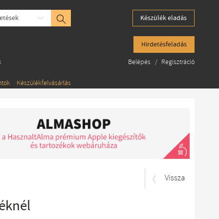
etések
Készülék eladás
Hirdetésfeladás
k
Belépés
/
Regisztráció
ntok
Készülékfelvásárlás
Vissza
éknél