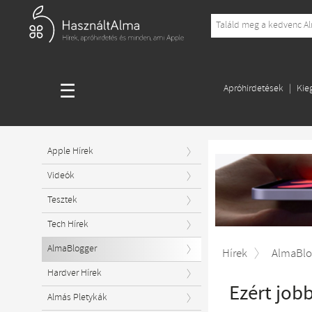
☰
Apróhirdetések
Kie
Apple Hírek
Videók
Tesztek
Tech Hírek
AlmaBlogger
Hírek
AlmaBlo
Hardver Hírek
Ezért job
Almás Pletykák