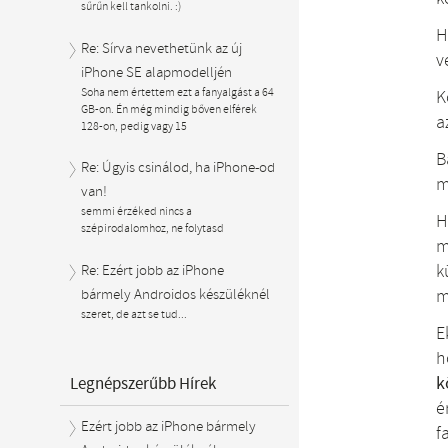
sűrűn kell tankolni. :)
H
Re: Sírva nevethetünk az új
v
iPhone SE alapmodelljén
Soha nem értettem ezt a fanyalgást a 64
K
GB-on. Én még mindig bőven elférek
a
128-on, pedig vagy 15
B
Re: Úgyis csinálod, ha iPhone-od
m
van!
semmi érzéked nincs a
H
szépirodalomhoz, ne folytasd
m
k
Re: Ezért jobb az iPhone
bármely Androidos készüléknél
m
szeret, de azt se tud...
E
h
k
Legnépszerűbb Hírek
é
Ezért jobb az iPhone bármely
f