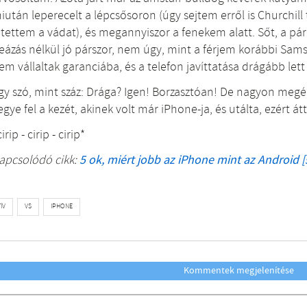
iután leperecelt a lépcsősoron (úgy sejtem erről is Churchill
jtettem a vádat), és megannyiszor a fenekem alatt. Sőt, a p
eázás nélkül jó párszor, nem úgy, mint a férjem korábbi Sa
em vállaltak garanciába, és a telefon javíttatása drágább let
gy szó, mint száz: Drága? Igen! Borzasztóan! De nagyon megér
egye fel a kezét, akinek volt már iPhone-ja, és utálta, ezért át
cirip - cirip - cirip*
apcsolódó cikk:
5 ok, miért jobb az iPhone mint az Android [
ÍV
VS
IPHONE
Kommentek megjelenítése