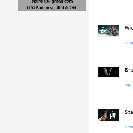
Wi
Alma
Bru
Appl
St
Alma