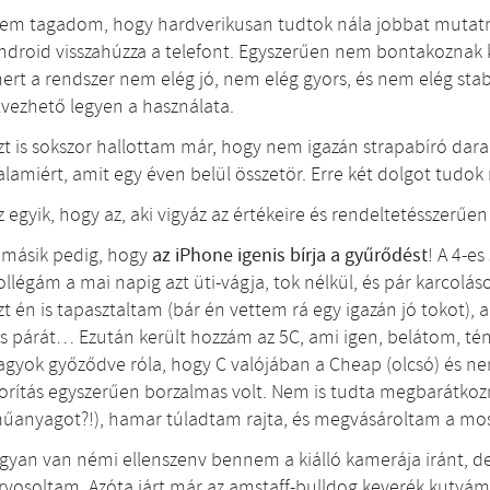
em tagadom, hogy hardverikusan tudtok nála jobbat mutatni
ndroid visszahúzza a telefont. Egyszerűen nem bontakoznak k
ert a rendszer nem elég jó, nem elég gyors, és nem elég stab
lvezhető legyen a használata.
zt is sokszor hallottam már, hogy nem igazán strapabíró darab, 
alamiért, amit egy éven belül összetör. Erre két dolgot tudo
z egyik, hogy az, aki vigyáz az értékeire és rendeltetésszerűen
 másik pedig, hogy
az iPhone igenis bírja a gyűrődést
! A 4-es
ollégám a mai napig azt üti-vágja, tok nélkül, és pár karcolás
zt én is tapasztaltam (bár én vettem rá egy igazán jó tokot),
is párát… Ezután került hozzám az 5C, ami igen, belátom, tén
agyok győződve róla, hogy C valójában a Cheap (olcsó) és ne
orítás egyszerűen borzalmas volt. Nem is tudta megbarátkozni
űanyagot?!), hamar túladtam rajta, és megvásároltam a mos
gyan van némi ellenszenv bennem a kiálló kamerája iránt, de 
rvosoltam. Azóta járt már az amstaff-bulldog keverék kutyám 