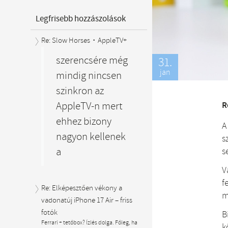
Legfrisebb hozzászolások
Re: Slow Horses・AppleTV+
szerencsére még
31.
jan
mindig nincsen
szinkron az
AppleTV-n mert
R
ehhez bizony
A
nagyon kellenek
s
a
s
V
f
Re: Elképesztően vékony a
m
vadonatúj iPhone 17 Air – friss
fotók
B
Ferrari + tetőbox? Ízlés dolga. Főleg, ha
k