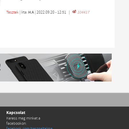
Tesztek
| Írta:
H.A
|
2022.09.20 - 12:51
|
104417
Kapcsolat
Keress meg minket a
facebookon:
facebook.com/hasznaltalma