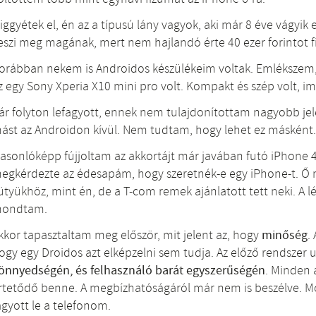
iggyétek el, én az a típusú lány vagyok, aki már 8 éve vágyi
eszi meg magának, mert nem hajlandó érte 40 ezer forintot fi
orábban nekem is Androidos készülékeim voltak. Emlékszem, a
z egy Sony Xperia X10 mini pro volt. Kompakt és szép volt, i
ár folyton lefagyott, ennek nem tulajdonítottam nagyobb j
ást az Androidon kívül. Nem tudtam, hogy lehet ez másként
asonlóképp fújjoltam az akkortájt már javában futó iPhone 4
egkérdezte az édesapám, hogy szeretnék-e egy iPhone-t. Ő 
ütyükhöz, mint én, de a T-com remek ajánlatott tett neki. A l
ondtam.
kkor tapasztaltam meg először, mit jelent az, hogy
minőség
.
ogy egy Droidos azt elképzelni sem tudja. Az előző rendszer 
önnyedségén, és felhasználó barát egyszerűségén
. Minden 
rtetődő benne. A megbízhatóságáról már nem is beszélve.
agyott le a telefonom.