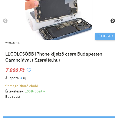
ÚJ TERMÉK
2026.07.19
LEGOLCSÓBB iPhone kijelző csere Budapesten
Garanciával (iSzerelés.hu)
7 900 Ft
●
Állapota:
új
megbízható eladó
Értékelések:
100% pozítiv
Budapest