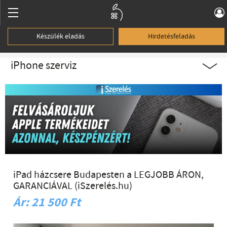
Készülék eladás
Hirdetésfeladás
iPhone szerviz
iPad házcsere Budapesten a LEGJOBB ÁRON,
GARANCIÁVAL (iSzerelés.hu)
Ár: 21 500 Ft