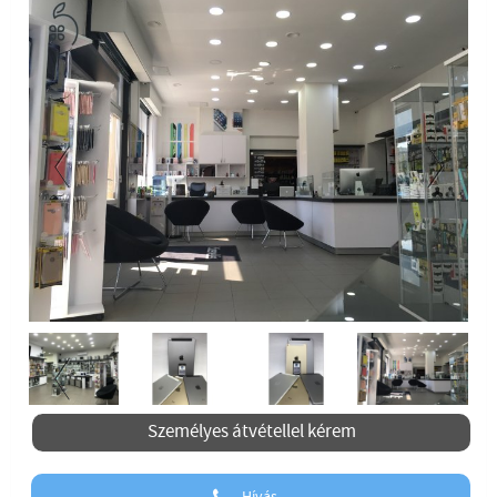
Previous
Next
Previous
Személyes átvétellel kérem