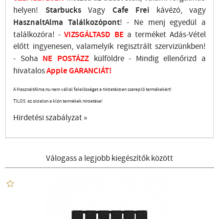
helyen!
Starbucks
Vagy
Cafe Frei
kávézó, vagy
HasznaltAlma
Találkozópont
!
- Ne menj
egyedül a
találkozóra! -
VIZSGÁLTASD
BE
a terméket Adás-Vétel
előtt ingyenesen, valamelyik regisztrált
szervizünkben
!
-
Soha
NE
POSTÁZZ
külföldre
- Mindig ellenőrizd a
hivatalos
Apple GARANCIÁT!
A HasznaltAlma.hu nem vállal felelősséget a hirdetésben szereplő termékekért!
TILOS az oldalon a klón termékek hirdetése!
Hirdetési szabályzat »
Válogass a legjobb kiegészítők között