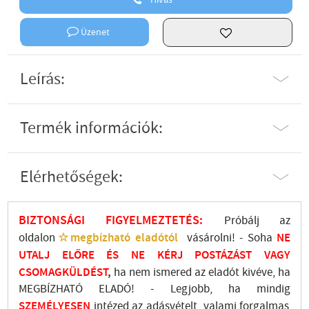
Hívás
Üzenet
Leírás:
Termék információk:
Elérhetőségek:
BIZTONSÁGI FIGYELMEZTETÉS:
Próbálj az
oldalon
☆megbízható eladótól
vásárolni! - Soha
NE
UTALJ
ELŐRE ÉS NE KÉRJ POSTÁZÁST VAGY
CSOMAGKÜLDÉST
,
ha nem ismered az eladót kivéve, ha
MEGBÍZHATÓ ELADÓ! - Legjobb, ha mindig
SZEMÉLYESEN
intézed az adásvételt, valami forgalmas