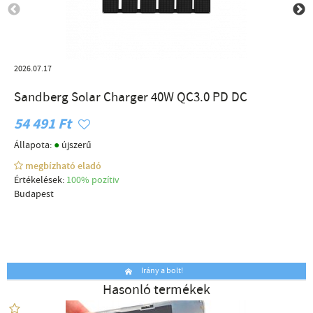
2026.07.17
Sandberg Solar Charger 40W QC3.0 PD DC
54 491 Ft
●
Állapota:
újszerű
megbízható eladó
Értékelések:
100% pozítiv
Budapest
Irány a bolt!
Hasonló termékek