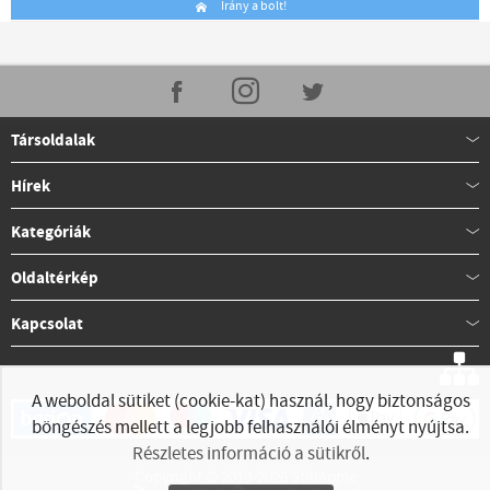
Irány a bolt!
Társoldalak
Hírek
Kategóriák
Oldaltérkép
Kapcsolat
A weboldal sütiket (cookie-kat) használ, hogy biztonságos
böngészés mellett a legjobb felhasználói élményt nyújtsa.
Részletes információ a sütikről
.
Copyright © 2010-2026 StillApple