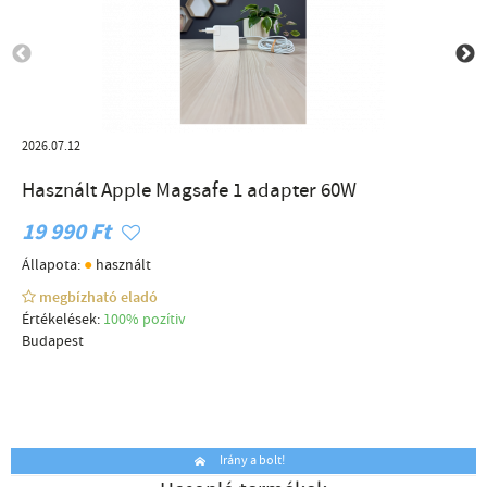
2026.07.12
Használt Apple Magsafe 1 adapter 60W
19 990 Ft
●
Állapota:
használt
megbízható eladó
Értékelések:
100% pozítiv
Budapest
Irány a bolt!