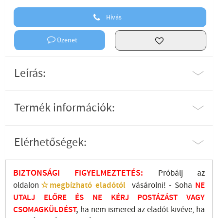
Hívás
Üzenet
Leírás:
Termék információk:
Elérhetőségek:
BIZTONSÁGI FIGYELMEZTETÉS:
Próbálj az
oldalon
☆megbízható eladótól
vásárolni! - Soha
NE
UTALJ
ELŐRE ÉS NE KÉRJ POSTÁZÁST VAGY
CSOMAGKÜLDÉST
,
ha nem ismered az eladót kivéve, ha