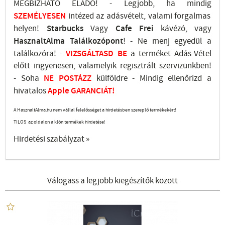
MEGBÍZHATÓ ELADÓ! - Legjobb, ha mindig
SZEMÉLYESEN
intézed az adásvételt, valami forgalmas
helyen!
Starbucks
Vagy
Cafe Frei
kávézó, vagy
HasznaltAlma
Találkozópont
!
- Ne menj
egyedül a
találkozóra! -
VIZSGÁLTASD
BE
a terméket Adás-Vétel
előtt ingyenesen, valamelyik regisztrált
szervizünkben
!
-
Soha
NE
POSTÁZZ
külföldre
- Mindig ellenőrizd a
hivatalos
Apple GARANCIÁT!
A HasznaltAlma.hu nem vállal felelősséget a hirdetésben szereplő termékekért!
TILOS az oldalon a klón termékek hirdetése!
Hirdetési szabályzat »
Válogass a legjobb kiegészítők között