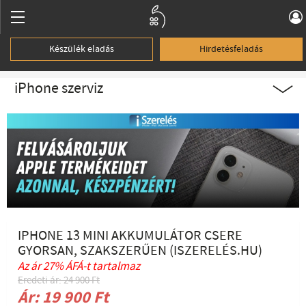
Készülék eladás
Hirdetésfeladás
iPhone szerviz
IPHONE 13 MINI AKKUMULÁTOR CSERE
GYORSAN, SZAKSZERŰEN (ISZERELÉS.HU)
Az ár 27% ÁFÁ-t tartalmaz
Eredeti ár: 24 900 Ft
Ár: 19 900 Ft