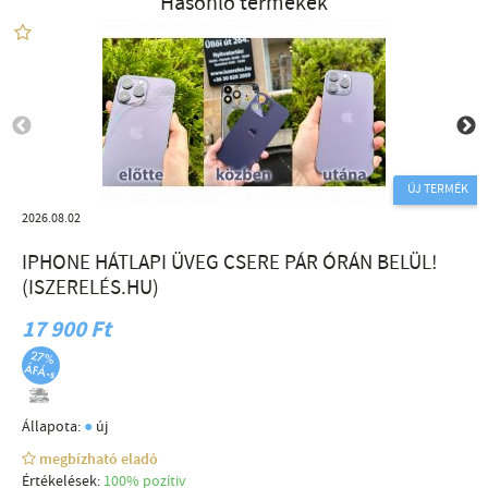
Hasonló termékek
ÚJ TERMÉK
2026.08.02
IPHONE HÁTLAPI ÜVEG CSERE PÁR ÓRÁN BELÜL!
(ISZERELÉS.HU)
17 900 Ft
●
Állapota:
új
megbízható eladó
Értékelések:
100% pozítiv