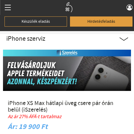
Készülék eladás
Hirdetésfeladás
iPhone szerviz
iPhone XS Max hátlapi üveg csere pár órán
belül (iSzerelés)
Az ár 27% ÁFÁ-t tartalmaz
Ár: 19 900 Ft