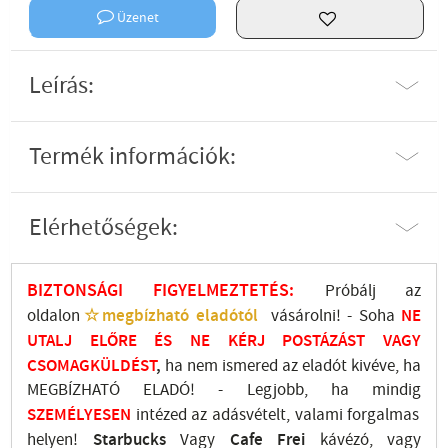
Üzenet
Leírás:
Termék információk:
Elérhetőségek:
BIZTONSÁGI FIGYELMEZTETÉS:
Próbálj az
oldalon
☆megbízható eladótól
vásárolni! - Soha
NE
UTALJ
ELŐRE ÉS NE KÉRJ POSTÁZÁST VAGY
CSOMAGKÜLDÉST
,
ha nem ismered az eladót kivéve, ha
MEGBÍZHATÓ ELADÓ! - Legjobb, ha mindig
SZEMÉLYESEN
intézed az adásvételt, valami forgalmas
helyen!
Starbucks
Vagy
Cafe Frei
kávézó, vagy