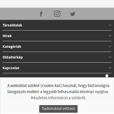
Társoldalak
Hírek
Kategóriák
Oldaltérkép
Kapcsolat
A weboldal sütiket (cookie-kat) használ, hogy biztonságos
böngészés mellett a legjobb felhasználói élményt nyújtsa.
Részletes információ a sütikről
.
Copyright © 2010-2026 StillApple
RSS hírek
RSS hirdetések
Tudomásul vettem