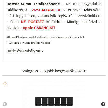
HasznaltAlma
Találkozópont
!
- Ne menj
egyedül a
találkozóra! -
VIZSGÁLTASD
BE
a terméket Adás-Vétel
előtt ingyenesen, valamelyik regisztrált
szervizünkben
!
-
Soha
NE
POSTÁZZ
külföldre
- Mindig ellenőrizd a
hivatalos
Apple GARANCIÁT!
A HasznaltAlma.hu nem vállal felelősséget a hirdetésben szereplő termékekért!
TILOS az oldalon a klón termékek hirdetése!
Hirdetési szabályzat »
Válogass a legjobb kiegészítők között