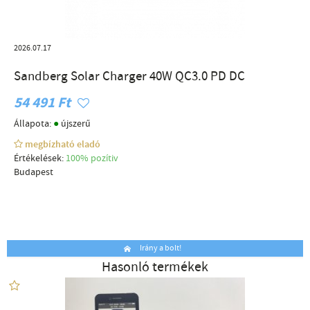
2026.07.17
Sandberg Solar Charger 40W QC3.0 PD DC
54 491 Ft
●
Állapota:
újszerű
megbízható eladó
Értékelések:
100% pozítiv
Budapest
Irány a bolt!
Hasonló termékek