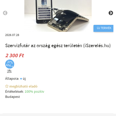
ÚJ TERMÉK
2026.07.28
Szervizfutár az ország egész területén (iSzerelés.hu)
2 300 Ft
●
Állapota:
új
megbízható eladó
Értékelések:
100% pozítiv
Budapest