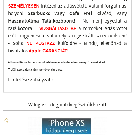
SZEMÉLYESEN
intézed az adásvételt, valami forgalmas
helyen!
Starbucks
Vagy
Cafe Frei
kávézó, vagy
HasznaltAlma
Találkozópont
!
- Ne menj
egyedül a
találkozóra! -
VIZSGÁLTASD
BE
a terméket Adás-Vétel
előtt ingyenesen, valamelyik regisztrált
szervizünkben
!
-
Soha
NE
POSTÁZZ
külföldre
- Mindig ellenőrizd a
hivatalos
Apple GARANCIÁT!
A HasznaltAlma.hu nem vállal felelősséget a hirdetésben szereplő termékekért!
TILOS az oldalon a klón termékek hirdetése!
Hirdetési szabályzat »
Válogass a legjobb kiegészítők között