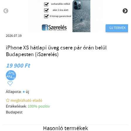
ÚJ TERMÉK
2026.07.19
iPhone XS hátlapi üveg csere pár órán belül
Budapesten (iSzerelés)
19 900 Ft
●
Állapota:
új
megbízható eladó
Értékelések:
100% pozítiv
Budapest
Hasonló termékek