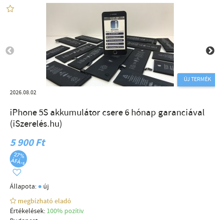
ÚJ TERMÉK
2026.08.02
iPhone 5S akkumulátor csere 6 hónap garanciával
(iSzerelés.hu)
5 900 Ft
●
Állapota:
új
megbízható eladó
Értékelések:
100% pozítiv