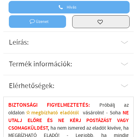
Hívás
Üzenet
Leírás:
Termék információk:
Elérhetőségek:
BIZTONSÁGI FIGYELMEZTETÉS:
Próbálj az
oldalon
☆megbízható eladótól
vásárolni! - Soha
NE
UTALJ
ELŐRE ÉS NE KÉRJ POSTÁZÁST VAGY
CSOMAGKÜLDÉST
,
ha nem ismered az eladót kivéve, ha
MEGBÍZHATÓ ELADÓ! - Legjobb, ha mindig