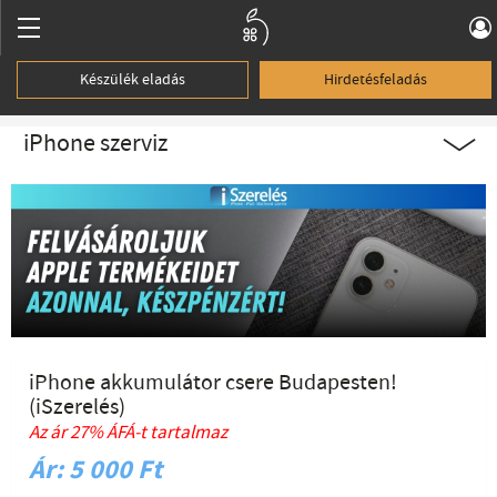
Készülék eladás
Hirdetésfeladás
iPhone szerviz
iPhone akkumulátor csere Budapesten!
(iSzerelés)
Az ár 27% ÁFÁ-t tartalmaz
Ár: 5 000 Ft