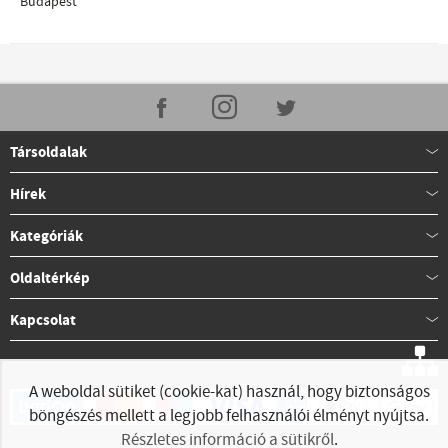
Budapest
Társoldalak
Hírek
Kategóriák
Oldaltérkép
Kapcsolat
A weboldal sütiket (cookie-kat) használ, hogy biztonságos
böngészés mellett a legjobb felhasználói élményt nyújtsa.
Részletes információ a sütikről
.